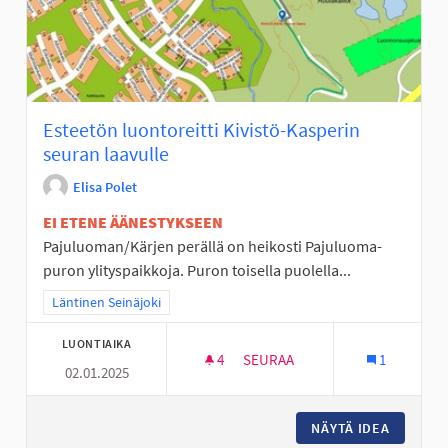
Esteetön luontoreitti Kivistö-Kasperin
seuran laavulle
Elisa Polet
EI ETENE ÄÄNESTYKSEEN
Pajuluoman/Kärjen perällä on heikosti Pajuluoma-
puron ylityspaikkoja. Puron toisella puolella...
Rajaa tulokset teeman mukaan: Läntinen Seinäjoki
Läntinen Seinäjoki
LUONTIAIKA
4
4 SEURAAJAA
SEURAA
1
02.01.2025
ESTEETÖN LUONTOREITTI KIV
NÄYTÄ IDEA
ESTEETÖ