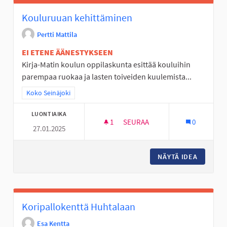
Kouluruuan kehittäminen
Pertti Mattila
EI ETENE ÄÄNESTYKSEEN
Kirja-Matin koulun oppilaskunta esittää kouluihin
parempaa ruokaa ja lasten toiveiden kuulemista...
Rajaa tulokset teeman mukaan: Koko Seinäjoki
Koko Seinäjoki
LUONTIAIKA
1
1 SEURAAJA
SEURAA
0
27.01.2025
KOULURUUAN KEHITTÄMINEN
NÄYTÄ IDEA
KOULUR
Koripallokenttä Huhtalaan
Esa Kentta