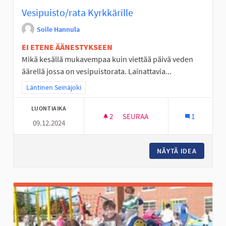
Vesipuisto/rata Kyrkkärille
Soile Hannula
EI ETENE ÄÄNESTYKSEEN
Mikä kesällä mukavempaa kuin viettää päivä veden
äärellä jossa on vesipuistorata. Lainattavia...
Rajaa tulokset teeman mukaan: Läntinen Seinäjoki
Läntinen Seinäjoki
LUONTIAIKA
2
2 SEURAAJAA
SEURAA
1
09.12.2024
VESIPUISTO/RATA KYRKKÄRILL
NÄYTÄ IDEA
VESIPUI