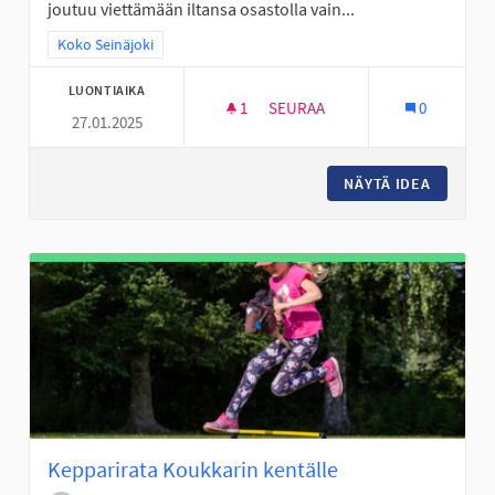
joutuu viettämään iltansa osastolla vain...
Rajaa tulokset teeman mukaan: Koko Seinäjoki
Koko Seinäjoki
LUONTIAIKA
1
1 SEURAAJA
SEURAA
0
27.01.2025
ERITYISNUORILLE ILTATOIMINT
NÄYTÄ IDEA
ERITYIS
Kepparirata Koukkarin kentälle