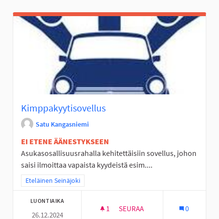
Kimppakyytisovellus
Satu Kangasniemi
EI ETENE ÄÄNESTYKSEEN
Asukasosallisuusrahalla kehitettäisiin sovellus, johon
saisi ilmoittaa vapaista kyydeistä esim....
Rajaa tulokset teeman mukaan: Eteläinen Seinäjoki
Eteläinen Seinäjoki
LUONTIAIKA
1
1 SEURAAJA
SEURAA
0
26.12.2024
KIMPPAKYYTISOVELLUS