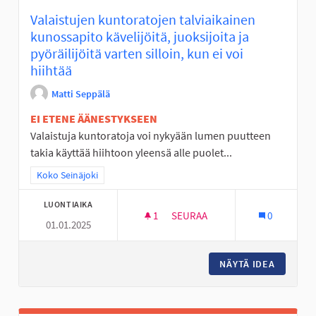
Valaistujen kuntoratojen talviaikainen
kunossapito kävelijöitä, juoksijoita ja
pyöräilijöitä varten silloin, kun ei voi
hiihtää
Matti Seppälä
EI ETENE ÄÄNESTYKSEEN
Valaistuja kuntoratoja voi nykyään lumen puutteen
takia käyttää hiihtoon yleensä alle puolet...
Rajaa tulokset teeman mukaan: Koko Seinäjoki
Koko Seinäjoki
LUONTIAIKA
1
1 SEURAAJA
SEURAA
0
01.01.2025
VALAISTUJEN KUNTORATOJEN TA
NÄYTÄ IDEA
VALAIST