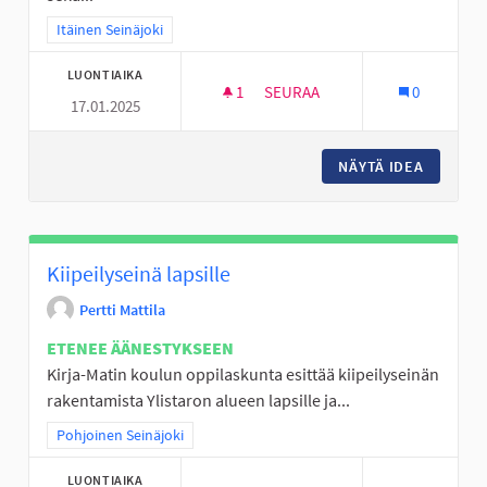
Rajaa tulokset teeman mukaan: Itäinen Seinäjoki
Itäinen Seinäjoki
LUONTIAIKA
1
1 SEURAAJA
SEURAA
0
17.01.2025
NUORISOTILA KENULLE TOIMI
NÄYTÄ IDEA
NUORISO
Kiipeilyseinä lapsille
Pertti Mattila
ETENEE ÄÄNESTYKSEEN
Kirja-Matin koulun oppilaskunta esittää kiipeilyseinän
rakentamista Ylistaron alueen lapsille ja...
Rajaa tulokset teeman mukaan: Pohjoinen Seinäjoki
Pohjoinen Seinäjoki
LUONTIAIKA