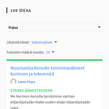
109 IDEAA
Rajaa
Järjestä ideat:
Satunnainen
Tulosten määrä sivulla:
20
Nuorisotila Kenulle toimintavälineet
kuntoon ja tekemistä
Sanni Pispa
ETENEE ÄÄNESTYKSEEN
Me Nurmon Kenulla tarvisimme vanhan
biljardipöydän tilalle uuden ehjän biljardipöydän
sekä...