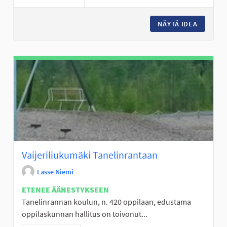
NÄYTÄ IDEA
KIMPPAK
Vaijeriliukumäki Tanelinrantaan
Lasse Niemi
ETENEE ÄÄNESTYKSEEN
Tanelinrannan koulun, n. 420 oppilaan, edustama
oppilaskunnan hallitus on toivonut...