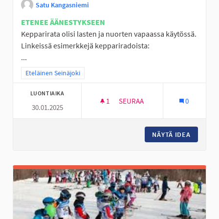
Satu Kangasniemi
ETENEE ÄÄNESTYKSEEN
Kepparirata olisi lasten ja nuorten vapaassa käytössä.
Linkeissä esimerkkejä keppariradoista:
...
Rajaa tulokset teeman mukaan: Eteläinen Seinäjoki
Eteläinen Seinäjoki
LUONTIAIKA
1
1 SEURAAJA
SEURAA
0
30.01.2025
KEPPARIRATA KOUKKARIN KEN
NÄYTÄ IDEA
KEPPARI