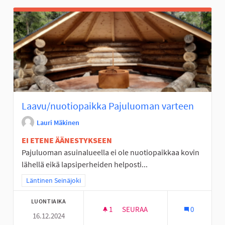
Laavu/nuotiopaikka Pajuluoman varteen
Lauri Mäkinen
EI ETENE ÄÄNESTYKSEEN
Pajuluoman asuinalueella ei ole nuotiopaikkaa kovin
lähellä eikä lapsiperheiden helposti...
Rajaa tulokset teeman mukaan: Läntinen Seinäjoki
Läntinen Seinäjoki
LUONTIAIKA
1
1 SEURAAJA
SEURAA
0
16.12.2024
LAAVU/NUOTIOPAIKKA PAJUL