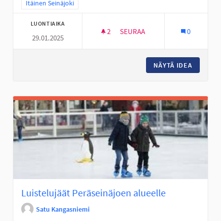
Rajaa tulokset teeman mukaan: Itäinen Seinäjoki
Itäinen Seinäjoki
LUONTIAIKA
2
2 SEURAAJAA
SEURAA
0
29.01.2025
VAIJERILIUKUMÄKI TANELINR
NÄYTÄ IDEA
VAIJERI
Luistelujäät Peräseinäjoen alueelle
Satu Kangasniemi