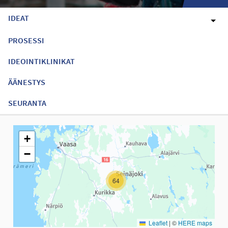
IDEAT
PROSESSI
IDEOINTIKLINIKAT
ÄÄNESTYS
SEURANTA
Seuraavassa elementissä on kartta, joka esittää tämän sivun tiet
+
−
64
Leaflet
|
©
HERE maps