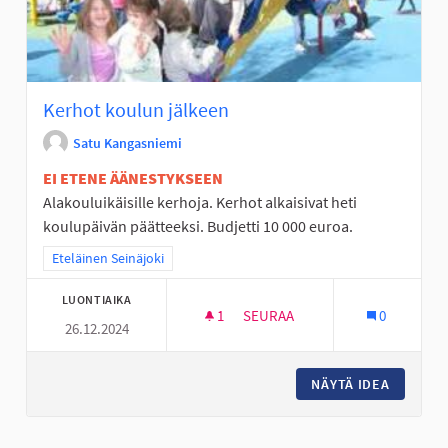
Kerhot koulun jälkeen
Satu Kangasniemi
EI ETENE ÄÄNESTYKSEEN
Alakouluikäisille kerhoja. Kerhot alkaisivat heti
koulupäivän päätteeksi. Budjetti 10 000 euroa.
Rajaa tulokset teeman mukaan: Eteläinen Seinäjoki
Eteläinen Seinäjoki
LUONTIAIKA
1
1 SEURAAJA
SEURAA
0
26.12.2024
KERHOT KOULUN JÄLKEEN
NÄYTÄ IDEA
KERHOT