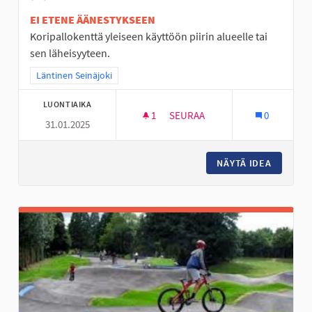
EI ETENE ÄÄNESTYKSEEN
Koripallokenttä yleiseen käyttöön piirin alueelle tai
sen läheisyyteen.
Rajaa tulokset teeman mukaan: Läntinen Seinäjoki
Läntinen Seinäjoki
LUONTIAIKA
1
1 SEURAAJA
SEURAA
0
31.01.2025
KORIPALLOKENTTÄ HUHTALAA
NÄYTÄ IDEA
KORIPA