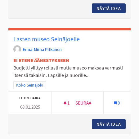
NÄYTÄ IDEA
SEINÄJO
Lasten museo Seinäjoelle
Enna-Miina Pitkänen
EI ETENE ÄÄNESTYKSEEN
Budjetti ylittyy reilusti mutta museo maksaa varmasti
itsensä takaisin. Lapsille ja nuorille...
Rajaa tulokset teeman mukaan: Koko Seinäjoki
Koko Seinäjoki
LUONTIAIKA
1
1 SEURAAJA
SEURAA
0
08.01.2025
LASTEN MUSEO SEINÄJOELLE
NÄYTÄ IDEA
LASTEN 