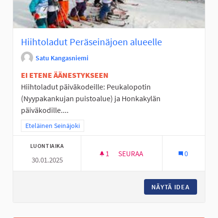
Hiihtoladut Peräseinäjoen alueelle
Satu Kangasniemi
EI ETENE ÄÄNESTYKSEEN
Hiihtoladut päiväkodeille: Peukalopotin
(Nyypakankujan puistoalue) ja Honkakylän
päiväkodille....
Rajaa tulokset teeman mukaan: Eteläinen Seinäjoki
Eteläinen Seinäjoki
LUONTIAIKA
1
1 SEURAAJA
SEURAA
0
30.01.2025
HIIHTOLADUT PERÄSEINÄJOEN
NÄYTÄ IDEA
HIIHTOL