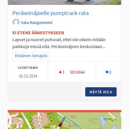
Peräseinäjoelle pumptrack-rata
Satu Kangasniemi
EI ETENE ÄÄNESTYKSEEN
Lapset ja nuoret puhuvat, ettei ole oikein mitään
paikkoja missä olla. Peräseinäjoen keskustaan...
Rajaa tulokset teeman mukaan: Eteläinen Seinäjoki
Eteläinen Seinäjoki
LUONTIAIKA
1
1 SEURAAJA
SEURAA
0
26.12.2024
PERÄSEINÄJOELLE PUMPTRAC
NÄYTÄ IDEA
PERÄSEI