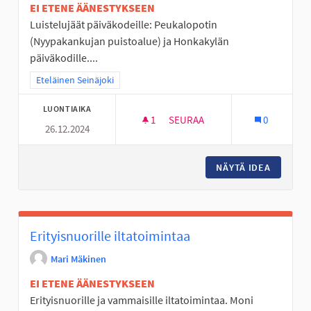
EI ETENE ÄÄNESTYKSEEN
Luistelujäät päiväkodeille: Peukalopotin
(Nyypakankujan puistoalue) ja Honkakylän
päiväkodille....
Rajaa tulokset teeman mukaan: Eteläinen Seinäjoki
Eteläinen Seinäjoki
LUONTIAIKA
1
1 SEURAAJA
SEURAA
0
26.12.2024
LUISTELUJÄÄT PERÄSEIN
NÄYTÄ IDEA
LUISTEL
Erityisnuorille iltatoimintaa
Mari Mäkinen
EI ETENE ÄÄNESTYKSEEN
Erityisnuorille ja vammaisille iltatoimintaa. Moni