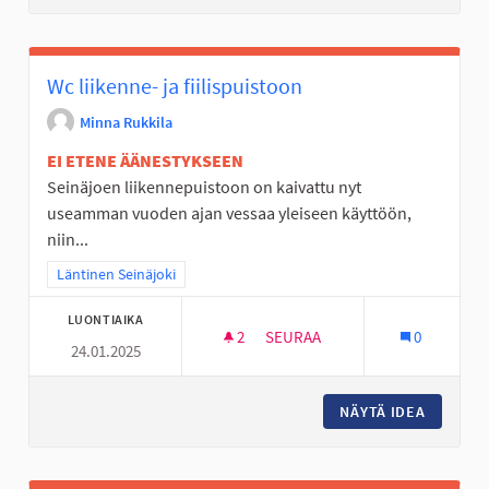
Wc liikenne- ja fiilispuistoon
Minna Rukkila
EI ETENE ÄÄNESTYKSEEN
Seinäjoen liikennepuistoon on kaivattu nyt
useamman vuoden ajan vessaa yleiseen käyttöön,
niin...
Rajaa tulokset teeman mukaan: Läntinen Seinäjoki
Läntinen Seinäjoki
LUONTIAIKA
2
2 SEURAAJAA
SEURAA
0
24.01.2025
WC LIIKENNE- JA FIILISPUIST
NÄYTÄ IDEA
WC LIIK