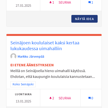
1
1 SEURAAJA
SEURAA
1
27.01.2025
KIIPEILYSEINÄ LAPSILLE
NÄYTÄ IDEA
KIIPEIL
Seinäjoen koululaiset kaksi kertaa
lukukaudessa uimahalliin
Markku Järvenpää
EI ETENE ÄÄNESTYKSEEN
Meillä on Seinäjoella hieno uimahalli käytössä.
Ehdotan, että kaupungin koululaisia kannustetaan...
Rajaa tulokset teeman mukaan: Koko Seinäjoki
Koko Seinäjoki
LUONTIAIKA
2
2 SEURAAJAA
SEURAA
0
13.01.2025
SEINÄJOEN KOULULAISET KAK