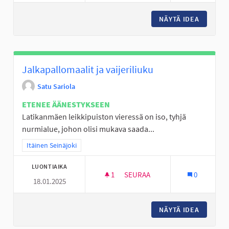
NÄYTÄ IDEA
LAAVU/
Jalkapallomaalit ja vaijeriliuku
Satu Sariola
ETENEE ÄÄNESTYKSEEN
Latikanmäen leikkipuiston vieressä on iso, tyhjä
nurmialue, johon olisi mukava saada...
Rajaa tulokset teeman mukaan: Itäinen Seinäjoki
Itäinen Seinäjoki
LUONTIAIKA
1
1 SEURAAJA
SEURAA
0
18.01.2025
JALKAPALLOMAALIT JA VAIJERI
NÄYTÄ IDEA
JALKAPA