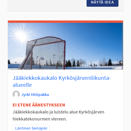
NÄYTÄ IDEA
RETKILU
Jääkiekkokaukalo Kyrkösjärvenliikunta-
alueelle
Jyrki Hööpakka
EI ETENE ÄÄNESTYKSEEN
Jääkiekkokaukalo ja luistelu alue Kyrkösjärven
hiekkatekonurmen viereen.
Rajaa tulokset teeman mukaan: Läntinen Seinäjoki
Läntinen Seinäjoki