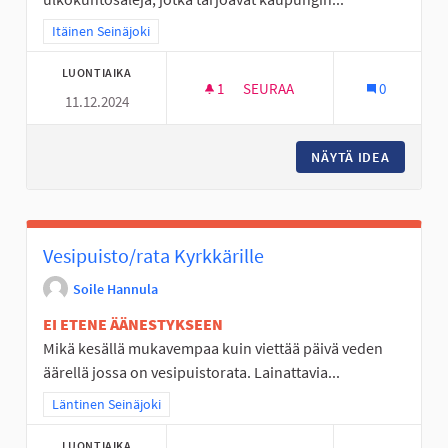
Rajaa tulokset teeman mukaan: Itäinen Seinäjoki
Itäinen Seinäjoki
LUONTIAIKA
1
1 SEURAAJA
SEURAA
0
11.12.2024
ULKOKUNTOSALI POHJAN KA
NÄYTÄ IDEA
ULKOKU
Vesipuisto/rata Kyrkkärille
Soile Hannula
EI ETENE ÄÄNESTYKSEEN
Mikä kesällä mukavempaa kuin viettää päivä veden
äärellä jossa on vesipuistorata. Lainattavia...
Rajaa tulokset teeman mukaan: Läntinen Seinäjoki
Läntinen Seinäjoki
LUONTIAIKA