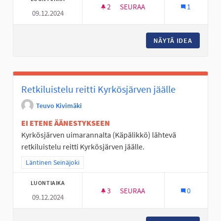
2
2 SEURAAJAA
SEURAA
1
09.12.2024
VESIPUISTO/RATA KYRKKÄRILL
NÄYTÄ IDEA
VESIPUI
Retkiluistelu reitti Kyrkösjärven jäälle
Teuvo Kivimäki
EI ETENE ÄÄNESTYKSEEN
Kyrkösjärven uimarannalta (Käpälikkö) lähtevä
retkiluistelu reitti Kyrkösjärven jäälle.
Rajaa tulokset teeman mukaan: Läntinen Seinäjoki
Läntinen Seinäjoki
LUONTIAIKA
3
3 SEURAAJAA
SEURAA
0
09.12.2024
RETKILUISTELU REITTI KYRKÖ