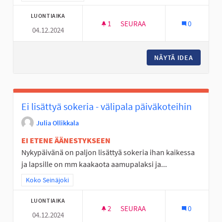
LUONTIAIKA
1
1 SEURAAJA
SEURAA
0
04.12.2024
JÄÄKIEKKOKAUKALO KYRKÖSJÄ
NÄYTÄ IDEA
JÄÄKIEK
Ei lisättyä sokeria - välipala päiväkoteihin
Julia Ollikkala
EI ETENE ÄÄNESTYKSEEN
Nykypäivänä on paljon lisättyä sokeria ihan kaikessa
ja lapsille on mm kaakaota aamupalaksi ja...
Rajaa tulokset teeman mukaan: Koko Seinäjoki
Koko Seinäjoki
LUONTIAIKA
2
2 SEURAAJAA
SEURAA
0
04.12.2024
EI LISÄTTYÄ SOKERIA - VÄLIPA