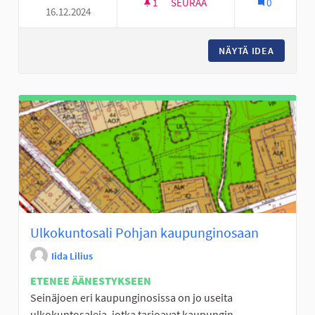
1
1 SEURAAJA
SEURAA
0
16.12.2024
LAAVU/NUOTIOPAIKKA PAJUL
NÄYTÄ IDEA
LAAVU/
Ulkokuntosali Pohjan kaupunginosaan
Iida Lilius
ETENEE ÄÄNESTYKSEEN
Seinäjoen eri kaupunginosissa on jo useita
ulkokuntosaleja, jotka tarjoavat kaupungin...