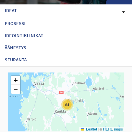
IDEAT
PROSESSI
IDEOINTIKLINIKAT
ÄÄNESTYS
SEURANTA
Seuraavassa elementissä on kartta, joka esittää tämän sivun tiet
+
−
64
Leaflet
|
©
HERE maps