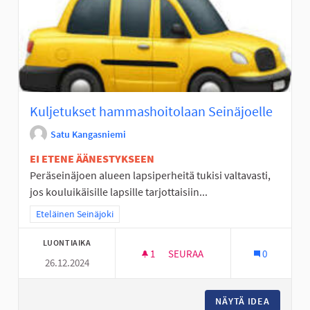
Kuljetukset hammashoitolaan Seinäjoelle
Satu Kangasniemi
EI ETENE ÄÄNESTYKSEEN
Peräseinäjoen alueen lapsiperheitä tukisi valtavasti,
jos kouluikäisille lapsille tarjottaisiin...
Rajaa tulokset teeman mukaan: Eteläinen Seinäjoki
Eteläinen Seinäjoki
LUONTIAIKA
1
1 SEURAAJA
SEURAA
0
26.12.2024
KULJETUKSET HAMMASHOITOL
NÄYTÄ IDEA
KULJET