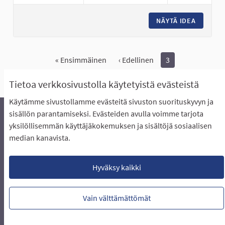
NÄYTÄ IDEA
EI LISÄ
« Ensimmäinen
‹ Edellinen
3
Näytä kaikki peruutetut ideat
Tietoa verkkosivustolla käytetyistä evästeistä
Käytämme sivustollamme evästeitä sivuston suorituskyvyn ja
sisällön parantamiseksi. Evästeiden avulla voimme tarjota
yksilöllisemmän käyttäjäkokemuksen ja sisältöjä sosiaalisen
Äänestyksen pikaohjeet
Usein kysytyt kysymykset
median kanavista.
Näin äänestät Asukasbudjetissa
Yhteystiedot
Aluerajaukset ja budjetin jakautuminen alueille
Käyttöehdot asukkaille
Lataa avoimet datatiedostot
Hyväksy kaikki
Evästeasetukset
Vain välttämättömät
Verkkosivusto luotu
vapaan ohjelmiston
(Ulkoin