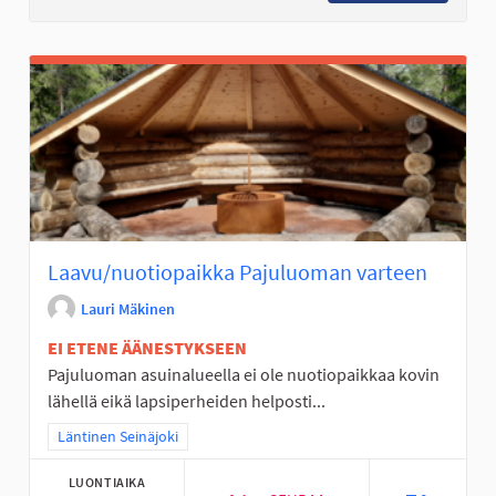
Laavu/nuotiopaikka Pajuluoman varteen
Lauri Mäkinen
EI ETENE ÄÄNESTYKSEEN
Pajuluoman asuinalueella ei ole nuotiopaikkaa kovin
lähellä eikä lapsiperheiden helposti...
Rajaa tulokset teeman mukaan: Läntinen Seinäjoki
Läntinen Seinäjoki
LUONTIAIKA