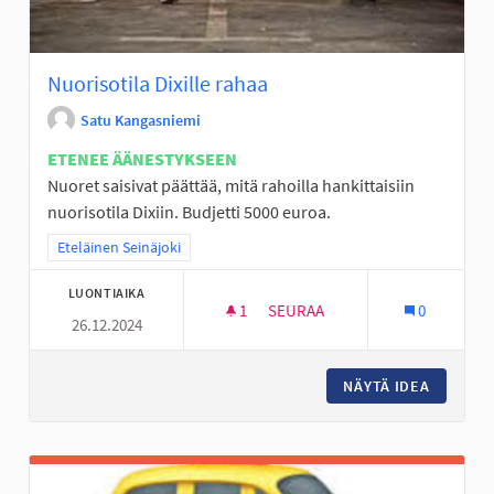
Nuorisotila Dixille rahaa
Satu Kangasniemi
ETENEE ÄÄNESTYKSEEN
Nuoret saisivat päättää, mitä rahoilla hankittaisiin
nuorisotila Dixiin. Budjetti 5000 euroa.
Rajaa tulokset teeman mukaan: Eteläinen Seinäjoki
Eteläinen Seinäjoki
LUONTIAIKA
1
1 SEURAAJA
SEURAA
0
26.12.2024
NUORISOTILA DIXILLE RAHAA
NÄYTÄ IDEA
NUORISO