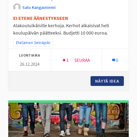
Satu Kangasniemi
EI ETENE ÄÄNESTYKSEEN
Alakouluikäisille kerhoja. Kerhot alkaisivat heti
koulupäivän päätteeksi. Budjetti 10 000 euroa.
Rajaa tulokset teeman mukaan: Eteläinen Seinäjoki
Eteläinen Seinäjoki
LUONTIAIKA
1
1 SEURAAJA
SEURAA
0
26.12.2024
KERHOT KOULUN JÄLKEEN
NÄYTÄ IDEA
KERHOT