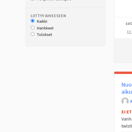
LIITTYY AIHEESEEN
Kaikki
LUO
Hankkeet
12
Tulokset
Nuor
aiku
EI E
Vanha
twist