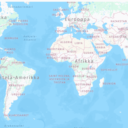
sivun tietueet karttapisteinä. Elementtiä voi käyttää ruudunlukijall