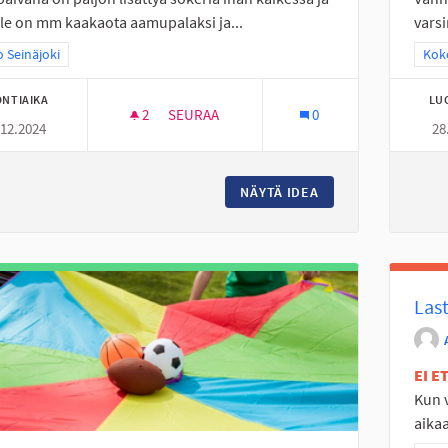
lle on mm kaakaota aamupalaksi ja...
varsi
a tulokset teeman mukaan: Koko Seinäjoki
 Seinäjoki
Raj
Koko
NTIAIKA
LU
2
2 SEURAAJAA
SEURAA
0
.12.2024
28
EI LISÄTTYÄ SOKERIA - VÄLIPALA PÄIVÄKOT
NÄYTÄ IDEA
EI LISÄTTYÄ SOKER
Last
EI 
Kun v
aikaa