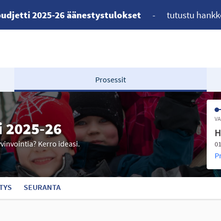
udjetti 2025-26 äänestystulokset
-
tutustu hankk
Prosessit
VA
i 2025-26
H
yvinvointia? Kerro ideasi.
01
P
TYS
SEURANTA