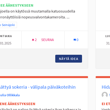
NEE ÄÄNESTYKSEEN
joella on käytössä muutamalla katuosuudella
onäyttöisiä nopeusvalvontakameroita. ...
a tulokset teeman mukaan: Koko Seinäjoki
 Seinäjoki
NTIAIKA
LU
2
2 SEURAAJAA
SEURAA
0
.01.2025
31
SMILE NOPEUSVALVONTANÄYTTÖ
NÄYTÄ IDEA
SMILE NOPEUSVAL
isättyä sokeria - välipala päiväkoteihin
Hida
ulia Ollikkala
TENE ÄÄNESTYKSEEN
EI 
äivänä on paljon lisättyä sokeria ihan kaikessa ja
Vanh