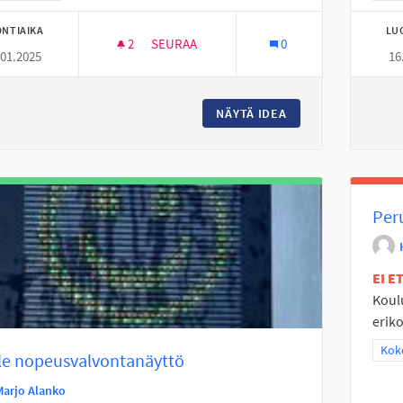
NTIAIKA
LU
2
2 SEURAAJAA
SEURAA
0
.01.2025
16
SEINÄJOEN KOULULAISET KAKSI KERTAA 
NÄYTÄ IDEA
SEINÄJOEN KOULUL
Per
EI 
Koul
eriko
Raj
Koko
le nopeusvalvontanäyttö
Marjo Alanko