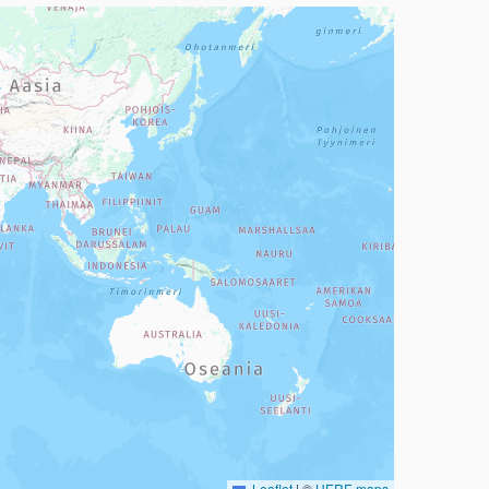
a, mutta se voi olla vaikeaselkoinen.
Leaflet
|
©
HERE maps