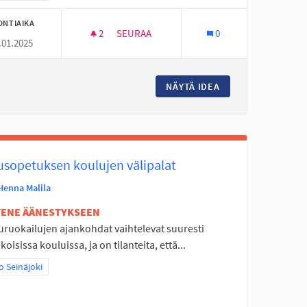
ONTIAIKA
2
2 SEURAAJAA
SEURAA
0
.01.2025
LUKUKAUDESSA UIMAHALLIIN
URHEILUSEUROILLE KESÄTYÖSETELIT NUOR
AISET KAKSI KERTAA LUKUKAUDESSA UIMAHALLIIN
NÄYTÄ IDEA
URHEILUSEUROILL
usopetuksen koulujen välipalat
Henna Malila
ETENE ÄÄNESTYKSEEN
uruokailujen ajankohdat vaihtelevat suuresti
koisissa kouluissa, ja on tilanteita, että...
aa tulokset teeman mukaan: Koko Seinäjoki
 Seinäjoki