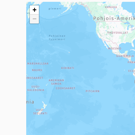
Seuraavassa elementissä on kartta, joka esittää tämän 
+
−