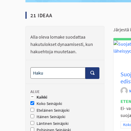
21 IDEAA
Järjestä 
Alla oleva lomake suodattaa
hakutulokset dynaamisesti, kun
hakuehtoja muutetaan.
Suoj
edis
ALUE
Kaikki
ETE
Koko Seinäjoki
Ei- v
Eteläinen Seinäjoki
suoja
Itäinen Seinäjoki
Läntinen Seinäjoki
Raja
Koko
Pohjoinen Seinäjoki