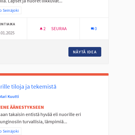
lla. Lapset ja nuoret liikkuvat...
aa tulokset teeman mukaan: Koko Seinäjoki
 Seinäjoki
ONTIAIKA
2
2 SEURAAJAA
SEURAA
0
.01.2025
EDISTÄMINEN KOULUJEN LÄHEISYYDESSÄ
ENSIAPUTAITOJEN OPETUSTA LAPSILLE JA
KENNETURVALLISUUDEN EDISTÄMINEN KOULUJEN LÄHEISYYDESSÄ
NÄYTÄ IDEA
ENSIAPUTAITOJEN 
ille tiloja ja tekemistä
Mari Kuutti
ETENE ÄÄNESTYKSEEN
an takaisin entistä hyvää eli nuorille eri
nginosiin turvallisia, lämpimiä...
aa tulokset teeman mukaan: Koko Seinäjoki
 Seinäjoki