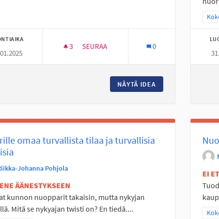
nuori
Raj
Koko
NTIAIKA
LU
3
3 SEURAAJAA
SEURAA
0
.01.2025
31
SUOJATEIDEN LIIKENNETURVALLISUUDEN 
NÄYTÄ IDEA
SUOJATEIDEN LII
ille omaa turvallista tilaa ja turvallisia
Nuor
isia
Riikka-Johanna Pohjola
EI 
TENE ÄÄNESTYKSEEN
Tuoda
t kunnon nuopparit takaisin, mutta nykyjan
kaupu
illä. Mitä se nykyajan twisti on? En tiedä....
Raj
Koko