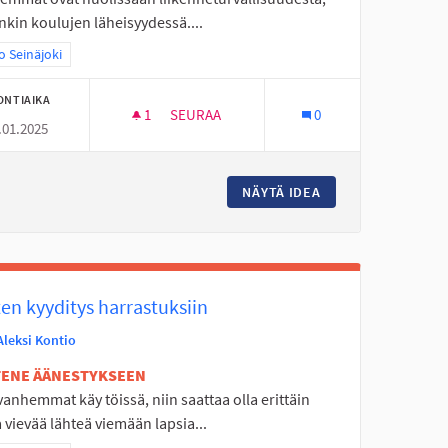
nkin koulujen läheisyydessä....
aa tulokset teeman mukaan: Koko Seinäjoki
 Seinäjoki
ONTIAIKA
1
1 SEURAAJA
SEURAA
0
.01.2025
EIHIN
HIDASTEITA KADUILLE KOULUJEN LÄHEISY
IA - VÄLIPALA PÄIVÄKOTEIHIN
NÄYTÄ IDEA
HIDASTEITA KADU
en kyyditys harrastuksiin
Aleksi Kontio
ETENE ÄÄNESTYKSEEN
anhemmat käy töissä, niin saattaa olla erittäin
 vievää lähteä viemään lapsia...