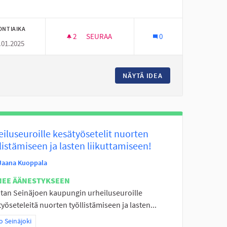
ONTIAIKA
2
2 SEURAAJAA
SEURAA
0
.01.2025
VALLISIA AIKUISIA
NUORILLE TILOJA JA TEKEMISTÄ
VALLISTA TILAA JA TURVALLISIA AIKUISIA
NÄYTÄ IDEA
NUORILLE TILOJA 
iluseuroille kesätyösetelit nuorten
listämiseen ja lasten liikuttamiseen!
Jaana Kuoppala
NEE ÄÄNESTYKSEEN
tan Seinäjoen kaupungin urheiluseuroille
yöseteleitä nuorten työllistämiseen ja lasten...
aa tulokset teeman mukaan: Koko Seinäjoki
 Seinäjoki