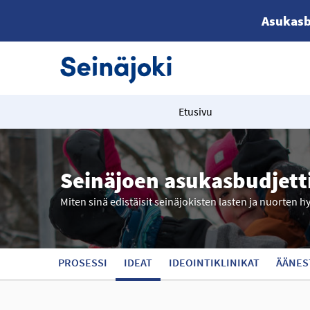
Asukasb
Etusivu
Seinäjoen asukasbudjett
Miten sinä edistäisit seinäjokisten lasten ja nuorten h
PROSESSI
IDEAT
IDEOINTIKLINIKAT
ÄÄNES