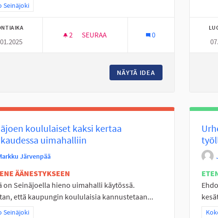
a tulokset teeman mukaan: Koko Seinäjoki
 Seinäjoki
NTIAIKA
LU
2
2 SEURAAJAA
SEURAA
0
.01.2025
07
NUORILLE OMAA TURVALLISTA TILAA JA TUR
NÄYTÄ IDEA
NUORILLE OMAA TUR
äjoen koululaiset kaksi kertaa
Urhe
kaudessa uimahalliin
työl
Markku Järvenpää
TENE ÄÄNESTYKSEEN
ETE
ä on Seinäjoella hieno uimahalli käytössä.
Ehdo
an, että kaupungin koululaisia kannustetaan...
kesät
a tulokset teeman mukaan: Koko Seinäjoki
 Seinäjoki
Raj
Koko