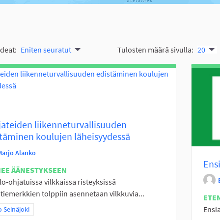
ideat:
Eniten seuratut
Tulosten määrä sivulla:
20
ateiden liikenneturvallisuuden
täminen koulujen läheisyydessä
Marjo Alanko
Ensi
NEE ÄÄNESTYKSEEN
alo-ohjatuissa vilkkaissa risteyksissä
tiemerkkien tolppiin asennetaan vilkkuvia...
ETE
Ensia
a tulokset teeman mukaan: Koko Seinäjoki
 Seinäjoki