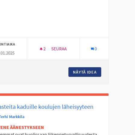
ONTIAIKA
2
2 SEURAAJAA
SEURAA
0
.01.2025
PERUSOPETUKSEN KOULUJEN VÄLIPALAT
VONTANÄYTTÖ
NÄYTÄ IDEA
PERUSOPETUKSEN 
steita kaduille koulujen läheisyyteen
Terhi Markkila
ETENE ÄÄNESTYKSEEN
emmat ovat huolissaan liikenneturvallisuudesta,