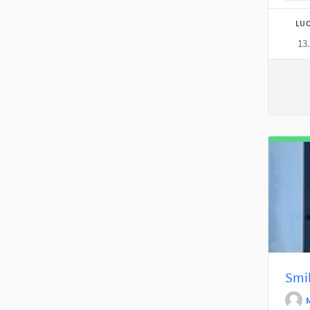
LUO
13
Smi