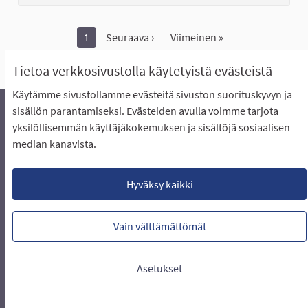
1
Seuraava ›
Viimeinen »
Näytä kaikki peruutetut ideat
Tietoa verkkosivustolla käytetyistä evästeistä
Käytämme sivustollamme evästeitä sivuston suorituskyvyn ja
sisällön parantamiseksi. Evästeiden avulla voimme tarjota
yksilöllisemmän käyttäjäkokemuksen ja sisältöjä sosiaalisen
Äänestyksen pikaohjeet
Usein kysytyt kysymykset
median kanavista.
Näin äänestät Asukasbudjetissa
Yhteystiedot
Aluerajaukset ja budjetin jakautuminen alueille
Käyttöehdot asukkaille
Lataa avoimet datatiedostot
Hyväksy kaikki
Evästeasetukset
Vain välttämättömät
Verkkosivusto luotu
vapaan ohjelmiston
(Ulkoin
avulla.
Asetukset