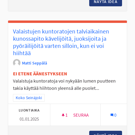
NÄYTÄ IDEA
AVOIN V
Valaistujen kuntoratojen talviaikainen
kunossapito kävelijöitä, juoksijoita ja
pyöräilijöitä varten silloin, kun ei voi
hiihtää
Matti Seppälä
EI ETENE ÄÄNESTYKSEEN
Valaistuja kuntoratoja voi nykyään lumen puutteen
takia käyttää hiihtoon yleensä alle puolet...
Rajaa tulokset teeman mukaan: Koko Seinäjoki
Koko Seinäjoki
LUONTIAIKA
1
1 SEURAAJA
SEURAA
0
01.01.2025
VALAISTUJEN KUNTORATOJEN TA