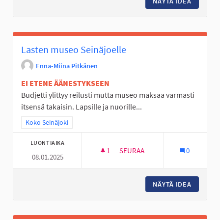
NÄYTÄ IDEA
VALAIST
Lasten museo Seinäjoelle
Enna-Miina Pitkänen
EI ETENE ÄÄNESTYKSEEN
Budjetti ylittyy reilusti mutta museo maksaa varmasti
itsensä takaisin. Lapsille ja nuorille...
Rajaa tulokset teeman mukaan: Koko Seinäjoki
Koko Seinäjoki
LUONTIAIKA
1
1 SEURAAJA
SEURAA
0
08.01.2025
LASTEN MUSEO SEINÄJOELLE
NÄYTÄ IDEA
LASTEN 