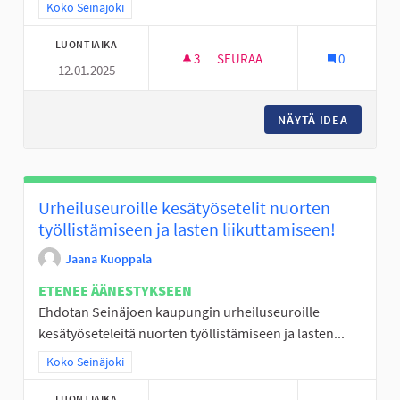
Rajaa tulokset teeman mukaan: Koko Seinäjoki
Koko Seinäjoki
LUONTIAIKA
3
3 SEURAAJAA
SEURAA
0
12.01.2025
SUOJATEIDEN LIIKENNETURVA
NÄYTÄ IDEA
SUOJATE
Urheiluseuroille kesätyösetelit nuorten
työllistämiseen ja lasten liikuttamiseen!
Jaana Kuoppala
ETENEE ÄÄNESTYKSEEN
Ehdotan Seinäjoen kaupungin urheiluseuroille
kesätyöseteleitä nuorten työllistämiseen ja lasten...
Rajaa tulokset teeman mukaan: Koko Seinäjoki
Koko Seinäjoki
LUONTIAIKA