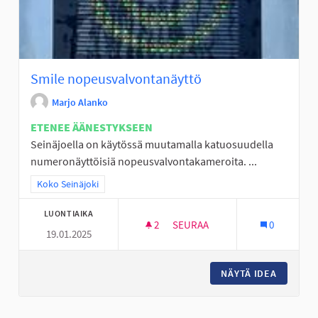
Smile nopeusvalvontanäyttö
Marjo Alanko
ETENEE ÄÄNESTYKSEEN
Seinäjoella on käytössä muutamalla katuosuudella
numeronäyttöisiä nopeusvalvontakameroita. ...
Rajaa tulokset teeman mukaan: Koko Seinäjoki
Koko Seinäjoki
LUONTIAIKA
2
2 SEURAAJAA
SEURAA
0
19.01.2025
SMILE NOPEUSVALVONTANÄYT
NÄYTÄ IDEA
SMILE 