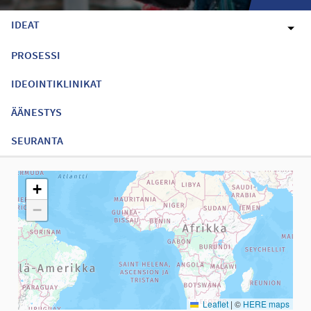
IDEAT
PROSESSI
IDEOINTIKLINIKAT
ÄÄNESTYS
SEURANTA
Seuraavassa elementissä on kartta, joka esittää tämän sivun tiet
+
−
Leaflet
|
©
HERE maps