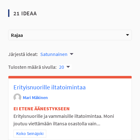
21 IDEAA
Rajaa
Järjestä ideat:
Satunnainen
Tulosten määrä sivulla:
20
Erityisnuorille iltatoimintaa
Mari Mäkinen
EI ETENE ÄÄNESTYKSEEN
Erityisnuorille ja vammaisille iltatoimintaa. Moni
joutuu viettämään iltansa osastolla vain...
Rajaa tulokset teeman mukaan: Koko Seinäjoki
Koko Seinäjoki