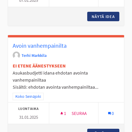
07.01.2025
PALKATAAN KOULUILLE PSYKO
NÄYTÄ IDEA
PALKATA
Avoin vanhempainilta
Terhi Markkila
EI ETENE ÄÄNESTYKSEEN
Asukasbudjetti idana ehdotan avointa
vanhempainiltaa
Sisältö: ehdotan avointa vanhempainiltaa...
Rajaa tulokset teeman mukaan: Koko Seinäjoki
Koko Seinäjoki
LUONTIAIKA
1
1 SEURAAJA
SEURAA
0
31.01.2025
AVOIN VANHEMPAINILTA