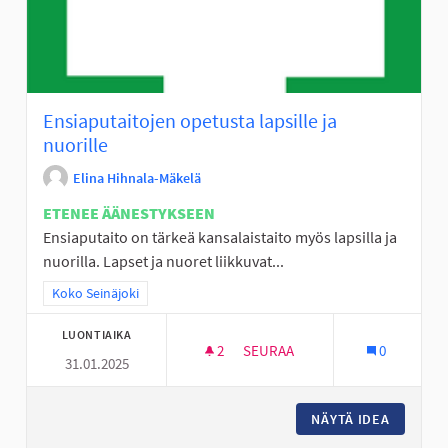
Ensiaputaitojen opetusta lapsille ja
nuorille
Elina Hihnala-Mäkelä
ETENEE ÄÄNESTYKSEEN
Ensiaputaito on tärkeä kansalaistaito myös lapsilla ja
nuorilla. Lapset ja nuoret liikkuvat...
Rajaa tulokset teeman mukaan: Koko Seinäjoki
Koko Seinäjoki
LUONTIAIKA
2
2 SEURAAJAA
SEURAA
0
31.01.2025
ENSIAPUTAITOJEN OPETUSTA L
NÄYTÄ IDEA
ENSIAPU