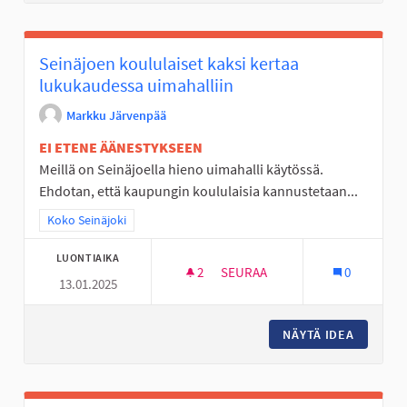
Seinäjoen koululaiset kaksi kertaa
lukukaudessa uimahalliin
Markku Järvenpää
EI ETENE ÄÄNESTYKSEEN
Meillä on Seinäjoella hieno uimahalli käytössä.
Ehdotan, että kaupungin koululaisia kannustetaan...
Rajaa tulokset teeman mukaan: Koko Seinäjoki
Koko Seinäjoki
LUONTIAIKA
2
2 SEURAAJAA
SEURAA
0
13.01.2025
SEINÄJOEN KOULULAISET KAK
NÄYTÄ IDEA
SEINÄJO