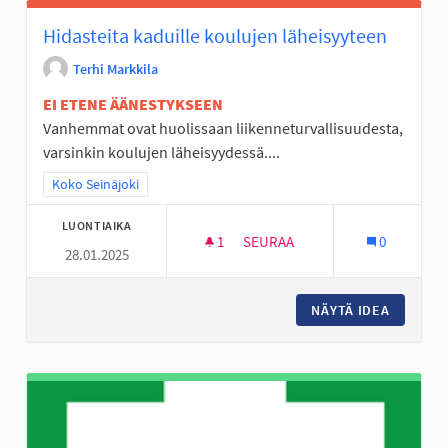
Hidasteita kaduille koulujen läheisyyteen
Terhi Markkila
EI ETENE ÄÄNESTYKSEEN
Vanhemmat ovat huolissaan liikenneturvallisuudesta,
varsinkin koulujen läheisyydessä....
Rajaa tulokset teeman mukaan: Koko Seinäjoki
Koko Seinäjoki
LUONTIAIKA
1
1 SEURAAJA
SEURAA
0
28.01.2025
HIDASTEITA KADUILLE KOULUJ
NÄYTÄ IDEA
HIDASTE