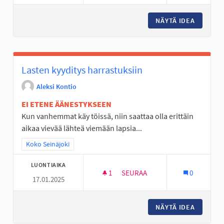
NÄYTÄ IDEA
AVOIN P
Lasten kyyditys harrastuksiin
Aleksi Kontio
EI ETENE ÄÄNESTYKSEEN
Kun vanhemmat käy töissä, niin saattaa olla erittäin
aikaa vievää lähteä viemään lapsia...
Rajaa tulokset teeman mukaan: Koko Seinäjoki
Koko Seinäjoki
LUONTIAIKA
1
1 SEURAAJA
SEURAA
0
17.01.2025
LASTEN KYYDITYS HARRASTUKS
NÄYTÄ IDEA
LASTEN 