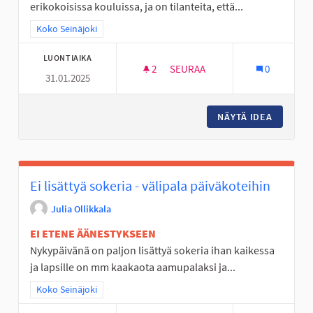
erikokoisissa kouluissa, ja on tilanteita, että...
Rajaa tulokset teeman mukaan: Koko Seinäjoki
Koko Seinäjoki
LUONTIAIKA
2
2 SEURAAJAA
SEURAA
0
31.01.2025
PERUSOPETUKSEN KOULUJEN 
NÄYTÄ IDEA
PERUSOP
Ei lisättyä sokeria - välipala päiväkoteihin
Julia Ollikkala
EI ETENE ÄÄNESTYKSEEN
Nykypäivänä on paljon lisättyä sokeria ihan kaikessa
ja lapsille on mm kaakaota aamupalaksi ja...
Rajaa tulokset teeman mukaan: Koko Seinäjoki
Koko Seinäjoki