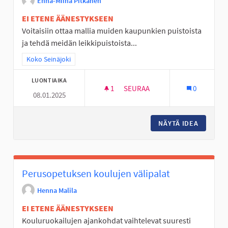
Enna-Miina Pitkänen
EI ETENE ÄÄNESTYKSEEN
Voitaisiin ottaa mallia muiden kaupunkien puistoista
ja tehdä meidän leikkipuistoista...
Rajaa tulokset teeman mukaan: Koko Seinäjoki
Koko Seinäjoki
LUONTIAIKA
1
1 SEURAAJA
SEURAA
0
08.01.2025
PAREMMAT LEIKKIPUISTOT
NÄYTÄ IDEA
PAREMMA
Perusopetuksen koulujen välipalat
Henna Malila
EI ETENE ÄÄNESTYKSEEN
Kouluruokailujen ajankohdat vaihtelevat suuresti