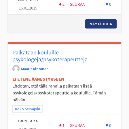
2
2 SEURAAJAA
SEURAA
0
16.01.2025
URHEILUSEUROILLE KESÄTYÖSE
NÄYTÄ IDEA
URHEILU
Palkataan kouluille
psykologeja/psykoterapeutteja
Maarit Rintanen
EI ETENE ÄÄNESTYKSEEN
Ehdotan, että tällä rahalla palkataan lisää
psykologeja/psykoterapeutteja kouluille. Tämän
päivän...
Rajaa tulokset teeman mukaan: Koko Seinäjoki
Koko Seinäjoki
LUONTIAIKA
1
1 SEURAAJA
SEURAA
0