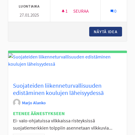
LUONTIAIKA
1
1 SEURAAJA
SEURAA
0
27.01.2025
ERITYISNUORILLE ILTATOIMINT
NÄYTÄ IDEA
ERITYIS
Suojateiden liikenneturvallisuuden
edistäminen koulujen läheisyydessä
Marjo Alanko
ETENEE ÄÄNESTYKSEEN
Ei- valo-ohjatuissa vilkkaissa risteyksissä
suojatiemerkkien tolppiin asennetaan vilkkuvia...