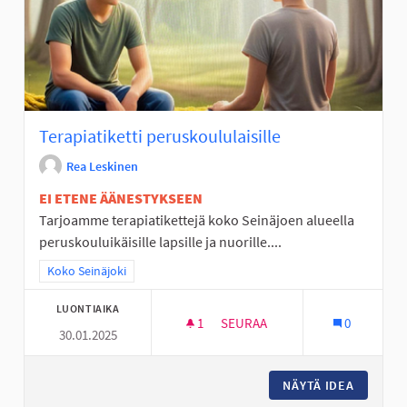
Terapiatiketti peruskoululaisille
Rea Leskinen
EI ETENE ÄÄNESTYKSEEN
Tarjoamme terapiatikettejä koko Seinäjoen alueella
peruskouluikäisille lapsille ja nuorille....
Rajaa tulokset teeman mukaan: Koko Seinäjoki
Koko Seinäjoki
LUONTIAIKA
1
1 SEURAAJA
SEURAA
0
30.01.2025
TERAPIATIKETTI PERUSKOULUL
NÄYTÄ IDEA
TERAPIA