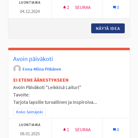
LUONTIAIKA
2
2 SEURAAJAA
SEURAA
0
04.12.2024
EI LISÄTTYÄ SOKERIA - VÄLIPA
NÄYTÄ IDEA
EI LISÄ
Avoin päiväkoti
Enna-Miina Pitkänen
EI ETENE ÄÄNESTYKSEEN
Avoin Päiväkoti "Leikkisä Laituri"
Tavoite:
Tarjota lapsille turvallinen ja inspiroiva...
Rajaa tulokset teeman mukaan: Koko Seinäjoki
Koko Seinäjoki
LUONTIAIKA
1
1 SEURAAJA
SEURAA
0
08.01.2025
AVOIN PÄIVÄKOTI