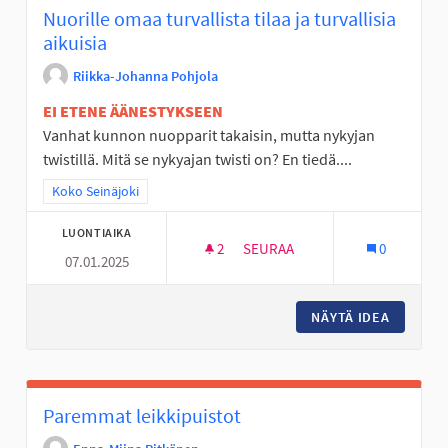
Nuorille omaa turvallista tilaa ja turvallisia
aikuisia
Riikka-Johanna Pohjola
EI ETENE ÄÄNESTYKSEEN
Vanhat kunnon nuopparit takaisin, mutta nykyjan
twistillä. Mitä se nykyajan twisti on? En tiedä....
Rajaa tulokset teeman mukaan: Koko Seinäjoki
Koko Seinäjoki
LUONTIAIKA
2
2 SEURAAJAA
SEURAA
0
07.01.2025
NUORILLE OMAA TURVALLISTA TI
NÄYTÄ IDEA
NUORILL
Paremmat leikkipuistot