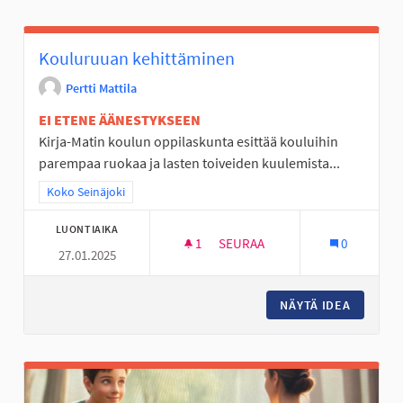
Kouluruuan kehittäminen
Pertti Mattila
EI ETENE ÄÄNESTYKSEEN
Kirja-Matin koulun oppilaskunta esittää kouluihin
parempaa ruokaa ja lasten toiveiden kuulemista...
Rajaa tulokset teeman mukaan: Koko Seinäjoki
Koko Seinäjoki
LUONTIAIKA
1
1 SEURAAJA
SEURAA
0
27.01.2025
KOULURUUAN KEHITTÄMINEN
NÄYTÄ IDEA
KOULUR