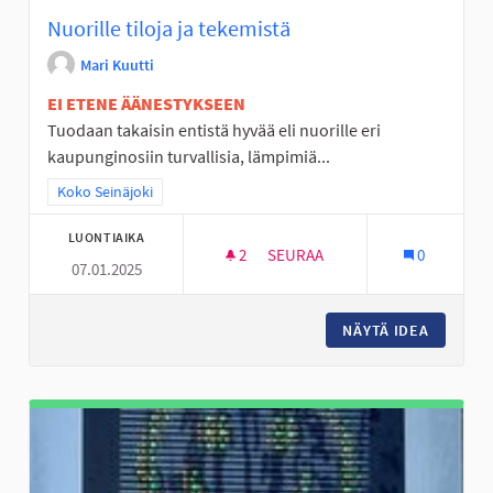
Nuorille tiloja ja tekemistä
Mari Kuutti
EI ETENE ÄÄNESTYKSEEN
Tuodaan takaisin entistä hyvää eli nuorille eri
kaupunginosiin turvallisia, lämpimiä...
Rajaa tulokset teeman mukaan: Koko Seinäjoki
Koko Seinäjoki
LUONTIAIKA
2
2 SEURAAJAA
SEURAA
0
07.01.2025
NUORILLE TILOJA JA TEKEMIST
NÄYTÄ IDEA
NUORILL