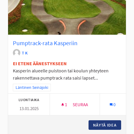
Pumptrack-rata Kasperiin
T K
EI ETENE ÄÄNESTYKSEEN
Kasperin alueelle puistoon tai koulun yhteyteen
rakennettava pumptrack rata saisi lapset...
Rajaa tulokset teeman mukaan: Läntinen Seinäjoki
Läntinen Seinäjoki
LUONTIAIKA
1
1 SEURAAJA
SEURAA
0
13.01.2025
PUMPTRACK-RATA KASPERIIN
NÄYTÄ IDEA
PUMPTRA