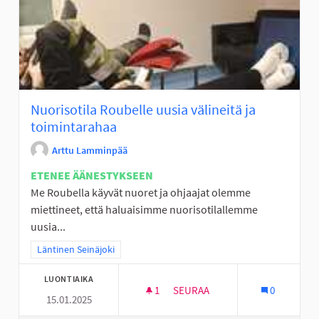
Nuorisotila Roubelle uusia välineitä ja
toimintarahaa
Arttu Lamminpää
ETENEE ÄÄNESTYKSEEN
Me Roubella käyvät nuoret ja ohjaajat olemme
miettineet, että haluaisimme nuorisotilallemme
uusia...
Rajaa tulokset teeman mukaan: Läntinen Seinäjoki
Läntinen Seinäjoki
LUONTIAIKA
1
1 SEURAAJA
SEURAA
0
15.01.2025
NUORISOTILA ROUBELLE UUSIA