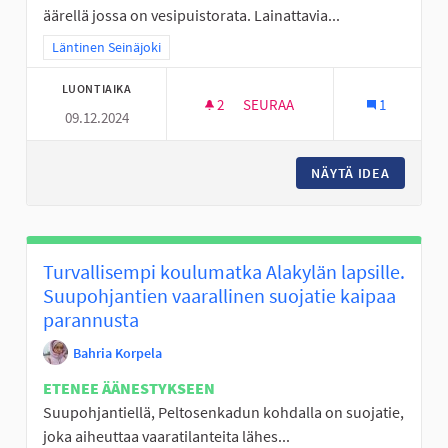
äärellä jossa on vesipuistorata. Lainattavia...
Rajaa tulokset teeman mukaan: Läntinen Seinäjoki
Läntinen Seinäjoki
LUONTIAIKA
2
2 SEURAAJAA
SEURAA
1
09.12.2024
VESIPUISTO/RATA KYRKKÄRILL
NÄYTÄ IDEA
VESIPUI
Turvallisempi koulumatka Alakylän lapsille.
Suupohjantien vaarallinen suojatie kaipaa
parannusta
Bahria Korpela
ETENEE ÄÄNESTYKSEEN
Suupohjantiellä, Peltosenkadun kohdalla on suojatie,
joka aiheuttaa vaaratilanteita lähes...