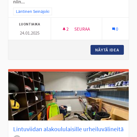
niin...
Rajaa tulokset teeman mukaan: Läntinen Seinäjoki
Läntinen Seinäjoki
LUONTIAIKA
2
2 SEURAAJAA
SEURAA
0
24.01.2025
WC LIIKENNE- JA FIILISPUIST
NÄYTÄ IDEA
WC LIIK
Lintuviidan alakoululaisille urheiluvälineitä