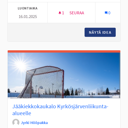
LUONTIAIKA
1
1 SEURAAJA
SEURAA
0
16.01.2025
ULKO PARKOUR ALUE ISOMMILL
NÄYTÄ IDEA
ULKO PA
Jääkiekkokaukalo Kyrkösjärvenliikunta-
alueelle
Jyrki Hööpakka