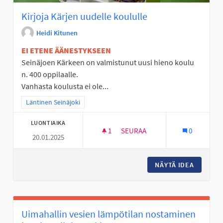
Kirjoja Kärjen uudelle koululle
Heidi Kitunen
EI ETENE ÄÄNESTYKSEEN
Seinäjoen Kärkeen on valmistunut uusi hieno koulu
n. 400 oppilaalle.
Vanhasta koulusta ei ole...
Rajaa tulokset teeman mukaan: Läntinen Seinäjoki
Läntinen Seinäjoki
LUONTIAIKA
1
1 SEURAAJA
SEURAA
0
20.01.2025
KIRJOJA KÄRJEN UUDELLE KO
NÄYTÄ IDEA
KIRJOJA
Uimahallin vesien lämpötilan nostaminen