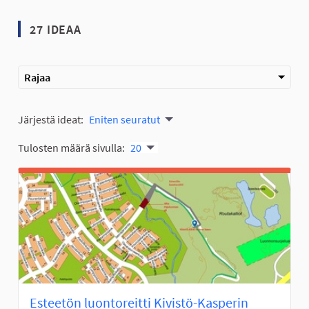
27 IDEAA
Rajaa
Järjestä ideat:
Eniten seuratut
Tulosten määrä sivulla:
20
Esteetön luontoreitti Kivistö-Kasperin