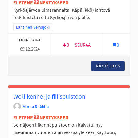
EI ETENE ÄÄNESTYKSEEN
Kyrkösjärven uimarannalta (Käpälikkö) lähtevä
retkiluistelu reitti Kyrkösjärven jäälle.
Rajaa tulokset teeman mukaan: Läntinen Seinäjoki
Läntinen Seinäjoki
LUONTIAIKA
3
3 SEURAAJAA
SEURAA
0
09.12.2024
RETKILUISTELU REITTI KYRKÖ
NÄYTÄ IDEA
RETKILU
Wc liikenne- ja fiilispuistoon
Minna Rukkila
EI ETENE ÄÄNESTYKSEEN
Seinäjoen liikennepuistoon on kaivattu nyt
useamman vuoden ajan vessaa yleiseen käyttöön,