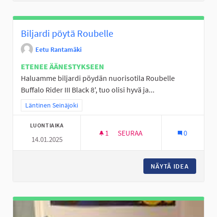
Biljardi pöytä Roubelle
Eetu Rantamäki
ETENEE ÄÄNESTYKSEEN
Haluamme biljardi pöydän nuorisotila Roubelle
Buffalo Rider III Black 8', tuo olisi hyvä ja...
Rajaa tulokset teeman mukaan: Läntinen Seinäjoki
Läntinen Seinäjoki
LUONTIAIKA
1
1 SEURAAJA
SEURAA
0
14.01.2025
BILJARDI PÖYTÄ ROUBELLE
NÄYTÄ IDEA
BILJARD