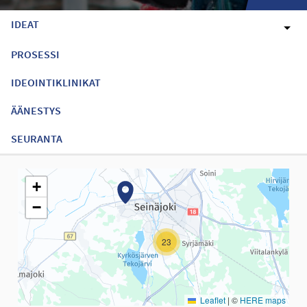
IDEAT
PROSESSI
IDEOINTIKLINIKAT
ÄÄNESTYS
SEURANTA
Seuraavassa elementissä on kartta, joka esittää tämän sivun tiet
+
−
23
Leaflet
|
©
HERE maps