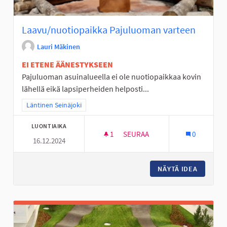
Laavu/nuotiopaikka Pajuluoman varteen
Lauri Mäkinen
EI ETENE ÄÄNESTYKSEEN
Pajuluoman asuinalueella ei ole nuotiopaikkaa kovin
lähellä eikä lapsiperheiden helposti...
Rajaa tulokset teeman mukaan: Läntinen Seinäjoki
Läntinen Seinäjoki
LUONTIAIKA
1
1 SEURAAJA
SEURAA
0
16.12.2024
LAAVU/NUOTIOPAIKKA PAJUL
NÄYTÄ IDEA
LAAVU/