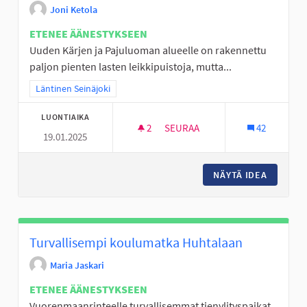
Joni Ketola
ETENEE ÄÄNESTYKSEEN
Uuden Kärjen ja Pajuluoman alueelle on rakennettu
paljon pienten lasten leikkipuistoja, mutta...
Rajaa tulokset teeman mukaan: Läntinen Seinäjoki
Läntinen Seinäjoki
LUONTIAIKA
2
2 SEURAAJAA
SEURAA
42
19.01.2025
ULKOKUNTOSALI UUDEN KÄRJ
NÄYTÄ IDEA
ULKOKU
Turvallisempi koulumatka Huhtalaan
Maria Jaskari
ETENEE ÄÄNESTYKSEEN
Vuorenmaanrinteelle turvallisemmat tienylityspaikat