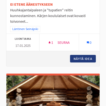
EI ETENE ÄÄNESTYKSEEN
Huuhkajantaipaleen ja "tupatien" reitin
kunnostaminen. Kärjen koululaiset ovat kovasti
toivoneet...
Rajaa tulokset teeman mukaan: Läntinen Seinäjoki
Läntinen Seinäjoki
LUONTIAIKA
1
1 SEURAAJA
SEURAA
0
17.01.2025
TURVALLINEN KOULUTIE
NÄYTÄ IDEA
TURVALL