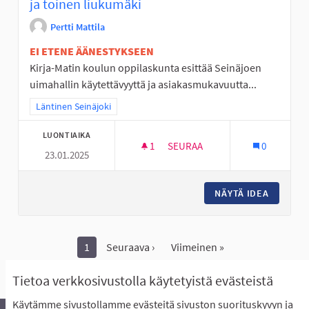
ja toinen liukumäki
Pertti Mattila
EI ETENE ÄÄNESTYKSEEN
Kirja-Matin koulun oppilaskunta esittää Seinäjoen
uimahallin käytettävyyttä ja asiakasmukavuutta...
Rajaa tulokset teeman mukaan: Läntinen Seinäjoki
Läntinen Seinäjoki
LUONTIAIKA
1
1 SEURAAJA
SEURAA
0
23.01.2025
UIMAHALLIN VESIEN LÄMPÖTIL
NÄYTÄ IDEA
UIMAHAL
1
Seuraava ›
Viimeinen »
Näytä kaikki peruutetut ideat
Tietoa verkkosivustolla käytetyistä evästeistä
Käytämme sivustollamme evästeitä sivuston suorituskyvyn ja