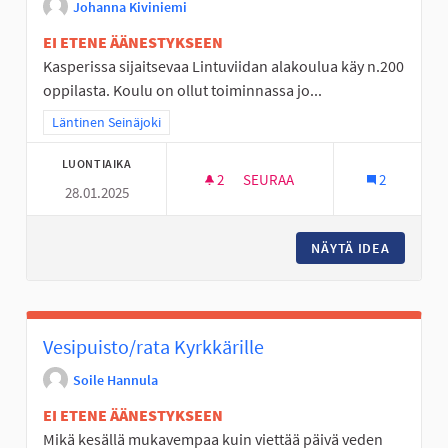
Johanna Kiviniemi
EI ETENE ÄÄNESTYKSEEN
Kasperissa sijaitsevaa Lintuviidan alakoulua käy n.200
oppilasta. Koulu on ollut toiminnassa jo...
Rajaa tulokset teeman mukaan: Läntinen Seinäjoki
Läntinen Seinäjoki
LUONTIAIKA
2
2 SEURAAJAA
SEURAA
2
28.01.2025
LINTUVIIDAN ALAKOULULAISIL
NÄYTÄ IDEA
LINTUVI
Vesipuisto/rata Kyrkkärille
Soile Hannula
EI ETENE ÄÄNESTYKSEEN
Mikä kesällä mukavempaa kuin viettää päivä veden