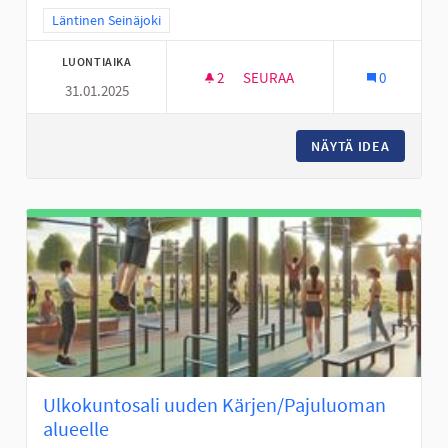
Rajaa tulokset teeman mukaan: Läntinen Seinäjoki
Läntinen Seinäjoki
LUONTIAIKA
2
2 SEURAAJAA
SEURAA
0
31.01.2025
TURVALLISEMPI KOULUMATKA A
NÄYTÄ IDEA
TURVALL
Ulkokuntosali uuden Kärjen/Pajuluoman
alueelle