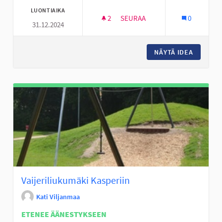
LUONTIAIKA
2
2 SEURAAJAA
SEURAA
0
31.12.2024
PAJULUOMAN UUDELLE ALUEE
NÄYTÄ IDEA
PAJULUO
Vaijeriliukumäki Kasperiin
Kati Viljanmaa
ETENEE ÄÄNESTYKSEEN