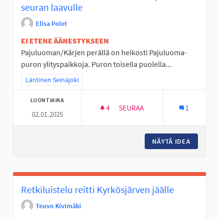
seuran laavulle
Elisa Polet
EI ETENE ÄÄNESTYKSEEN
Pajuluoman/Kärjen perällä on heikosti Pajuluoma-
puron ylityspaikkoja. Puron toisella puolella...
Rajaa tulokset teeman mukaan: Läntinen Seinäjoki
Läntinen Seinäjoki
LUONTIAIKA
4
4 SEURAAJAA
SEURAA
1
02.01.2025
ESTEETÖN LUONTOREITTI KIV
NÄYTÄ IDEA
ESTEETÖ
Retkiluistelu reitti Kyrkösjärven jäälle
Teuvo Kivimäki