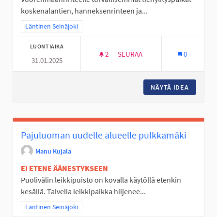
koskenalantien, hanneksenrinteen ja...
Rajaa tulokset teeman mukaan: Läntinen Seinäjoki
Läntinen Seinäjoki
LUONTIAIKA
2
2 SEURAAJAA
SEURAA
0
31.01.2025
TURVALLISEMPI KOULUMATKA
NÄYTÄ IDEA
TURVAL
Pajuluoman uudelle alueelle pulkkamäki
Manu Kujala
EI ETENE ÄÄNESTYKSEEN
Puolivälin leikkipuisto on kovalla käytöllä etenkin
kesällä. Talvella leikkipaikka hiljenee...
Rajaa tulokset teeman mukaan: Läntinen Seinäjoki
Läntinen Seinäjoki