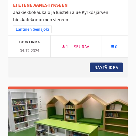
EI ETENE ÄÄNESTYKSEEN
Jääkiekkokaukalo ja luistelu alue Kyrkösjärven
hiekkatekonurmen viereen.
Rajaa tulokset teeman mukaan: Läntinen Seinäjoki
Läntinen Seinäjoki
LUONTIAIKA
1
1 SEURAAJA
SEURAA
0
04.12.2024
JÄÄKIEKKOKAUKALO KYRKÖSJÄ
NÄYTÄ IDEA
JÄÄKIEK