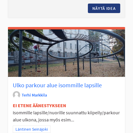
NÄYTÄ IDEA
NUORISO
Ulko parkour alue isommille lapsille
Terhi Markkila
EI ETENE ÄÄNESTYKSEEN
Isommille lapsille/nuorille suunnattu kiipeily/parkour
alue ulkona, jossa myös esim...
Rajaa tulokset teeman mukaan: Läntinen Seinäjoki
Läntinen Seinäjoki