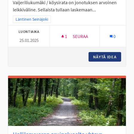
Vaijeriliukumäki / köysirata on jonotuksen arvoinen
leikkiväline. Sellaista tullaan laskemaan...
Rajaa tulokset teeman mukaan: Läntinen Seinäjoki
Läntinen Seinäjoki
LUONTIAIKA
1
1 SEURAAJA
SEURAA
0
25.01.2025
VAIJERILIUKUMÄKI KASPERIIN
NÄYTÄ IDEA
VAIJERI