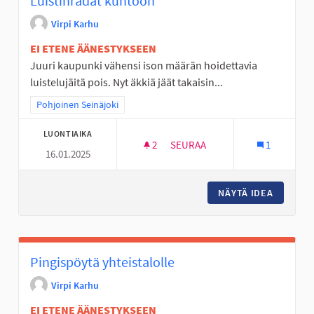
Luistinradat kuntoon
Virpi Karhu
EI ETENE ÄÄNESTYKSEEN
Juuri kaupunki vähensi ison määrän hoidettavia
luistelujäitä pois. Nyt äkkiä jäät takaisin...
Rajaa tulokset teeman mukaan: Pohjoinen Seinäjoki
Pohjoinen Seinäjoki
LUONTIAIKA
2
2 SEURAAJAA
SEURAA
1
16.01.2025
LUISTINRADAT KUNTOON
NÄYTÄ IDEA
LUISTI
Pingispöytä yhteistalolle
Virpi Karhu
EI ETENE ÄÄNESTYKSEEN