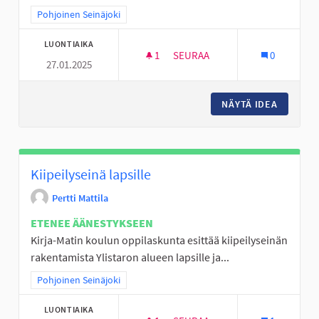
Rajaa tulokset teeman mukaan: Pohjoinen Seinäjoki
Pohjoinen Seinäjoki
LUONTIAIKA
1
1 SEURAAJA
SEURAA
0
27.01.2025
YLISTARON URHEILUKENTÄN K
NÄYTÄ IDEA
YLISTAR
Kiipeilyseinä lapsille
Pertti Mattila
ETENEE ÄÄNESTYKSEEN
Kirja-Matin koulun oppilaskunta esittää kiipeilyseinän
rakentamista Ylistaron alueen lapsille ja...
Rajaa tulokset teeman mukaan: Pohjoinen Seinäjoki
Pohjoinen Seinäjoki
LUONTIAIKA