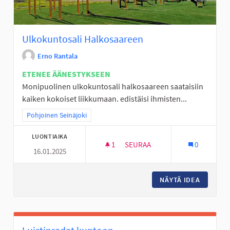
Ulkokuntosali Halkosaareen
Erno Rantala
ETENEE ÄÄNESTYKSEEN
Monipuolinen ulkokuntosali halkosaareen saataisiin
kaiken kokoiset liikkumaan. edistäisi ihmisten...
Rajaa tulokset teeman mukaan: Pohjoinen Seinäjoki
Pohjoinen Seinäjoki
LUONTIAIKA
1
1 SEURAAJA
SEURAA
0
16.01.2025
ULKOKUNTOSALI HALKOSAAR
NÄYTÄ IDEA
ULKOKU