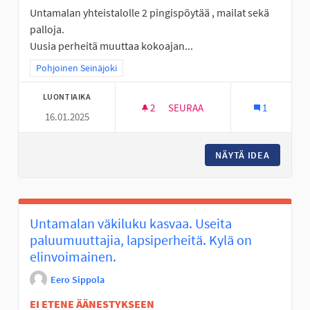
Untamalan yhteistalolle 2 pingispöytää , mailat sekä
palloja.
Uusia perheitä muuttaa kokoajan...
Rajaa tulokset teeman mukaan: Pohjoinen Seinäjoki
Pohjoinen Seinäjoki
LUONTIAIKA
2
2 SEURAAJAA
SEURAA
1
16.01.2025
PINGISPÖYTÄ YHTEISTALOLLE
NÄYTÄ IDEA
PINGISP
Untamalan väkiluku kasvaa. Useita
paluumuuttajia, lapsiperheitä. Kylä on
elinvoimainen.
Eero Sippola
EI ETENE ÄÄNESTYKSEEN