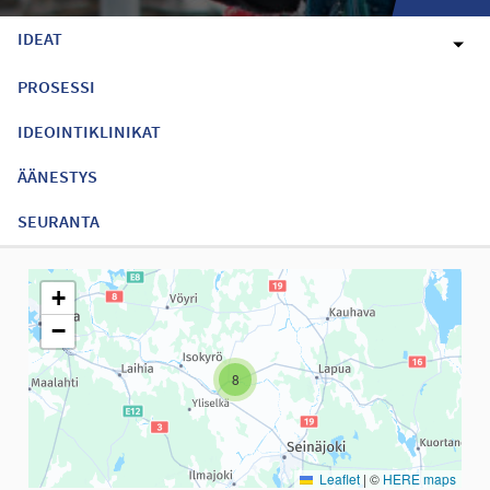
IDEAT
PROSESSI
IDEOINTIKLINIKAT
ÄÄNESTYS
SEURANTA
Seuraavassa elementissä on kartta, joka esittää tämän sivun tiet
+
−
8
Leaflet
|
©
HERE maps