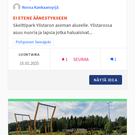
Roosa Kankaansyrjä
EI ETENE ÄÄNESTYKSEEN
Skeittipark Ylistaron aseman alueelle. Ylistarossa
asuu nuoria ja lapsia jotka haluaisivat...
Rajaa tulokset teeman mukaan: Pohjoinen Seinäjoki
Pohjoinen Seinäjoki
LUONTIAIKA
1
1 SEURAAJA
SEURAA
1
15.01.2025
SKEITTIPARKKI YLISTARON A
NÄYTÄ IDEA
SKEITTI