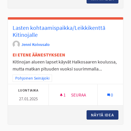
Lasten kohtaamispaikka/Leikkikenttä
Kitinojalle
Jenni Koivusalo
EI ETENE ÄÄNESTYKSEEN
Kitinojan alueen lapset käyvät Halkosaaren koulussa,
mutta matkan pituuden vuoksi suurimmalla...
Rajaa tulokset teeman mukaan: Pohjoinen Seinäjoki
Pohjoinen Seinäjoki
LUONTIAIKA
1
1 SEURAAJA
SEURAA
0
27.01.2025
LASTEN KOHTAAMISPAIKKA/LEI
NÄYTÄ IDEA
LASTEN 