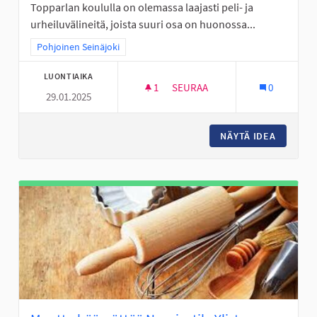
Topparlan koululla on olemassa laajasti peli- ja
urheiluvälineitä, joista suuri osa on huonossa...
Rajaa tulokset teeman mukaan: Pohjoinen Seinäjoki
Pohjoinen Seinäjoki
LUONTIAIKA
1
1 SEURAAJA
SEURAA
0
29.01.2025
PELI- JA URHEILUVÄLINEITÄ T
NÄYTÄ IDEA
PELI- J