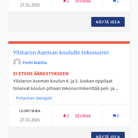
1
1 SEURAAJA
SEURAA
1
27.01.2025
KIIPEILYSEINÄ LAPSILLE
NÄYTÄ IDEA
KIIPEIL
Ylistaron Aseman koululle tekonurmi
Pertti Mattila
EI ETENE ÄÄNESTYKSEEN
Ylistaron Aseman koulun 4. ja 5. luokan oppilaat
toivovat koulun pihaan tekonurmikenttää peli- ja...
Rajaa tulokset teeman mukaan: Pohjoinen Seinäjoki
Pohjoinen Seinäjoki
LUONTIAIKA
1
1 SEURAAJA
SEURAA
0
27.01.2025
YLISTARON ASEMAN KOULULL
NÄYTÄ IDEA
YLISTAR