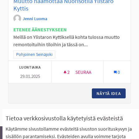
Muutto häämöttää Nuorisotila Ylistaro
Kyttis
Jenni Luoma
ETENEE ÄÄNESTYKSEEN
Meillä on Ylistaron Kyttiksellä kohta tulossa muutto
remontoituihin tiloihin ja tässä on...
Rajaa tulokset teeman mukaan: Pohjoinen Seinäjoki
Pohjoinen Seinäjoki
LUONTIAIKA
2
2 SEURAAJAA
SEURAA
0
29.01.2025
MUUTTO HÄÄMÖTTÄÄ NUORISOT
NÄYTÄ IDEA
MUUTTO 
Näytä kaikki peruutetut ideat
Tietoa verkkosivustolla käytetyistä evästeistä
Käytämme sivustollamme evästeitä sivuston suorituskyvyn ja
sisällön parantamiseksi. Evästeiden avulla voimme tarjota