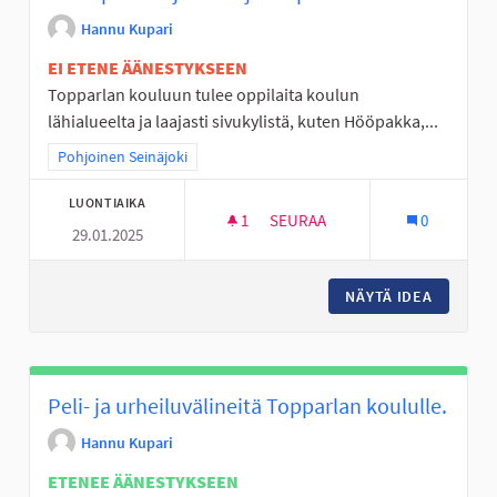
Hannu Kupari
EI ETENE ÄÄNESTYKSEEN
Topparlan kouluun tulee oppilaita koulun
lähialueelta ja laajasti sivukylistä, kuten Hööpakka,...
Rajaa tulokset teeman mukaan: Pohjoinen Seinäjoki
Pohjoinen Seinäjoki
LUONTIAIKA
1
1 SEURAAJA
SEURAA
0
29.01.2025
TOPPARLAN KOULULLE KERHOTO
NÄYTÄ IDEA
TOPPARL
Peli- ja urheiluvälineitä Topparlan koululle.
Hannu Kupari
ETENEE ÄÄNESTYKSEEN