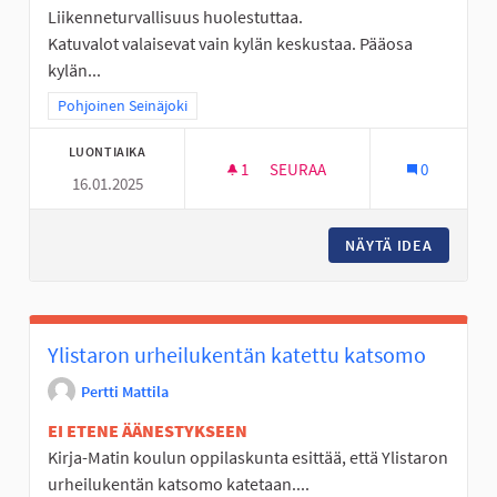
Liikenneturvallisuus huolestuttaa.
Katuvalot valaisevat vain kylän keskustaa. Pääosa
kylän...
Rajaa tulokset teeman mukaan: Pohjoinen Seinäjoki
Pohjoinen Seinäjoki
LUONTIAIKA
1
1 SEURAAJA
SEURAA
0
16.01.2025
UNTAMALAN VÄKILUKU KASVAA.
NÄYTÄ IDEA
UNTAMAL
Ylistaron urheilukentän katettu katsomo
Pertti Mattila
EI ETENE ÄÄNESTYKSEEN
Kirja-Matin koulun oppilaskunta esittää, että Ylistaron
urheilukentän katsomo katetaan....