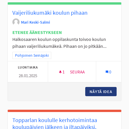
Vaijeriliukumäki koulun pihaan
Mari Keski-Salmi
ETENEE ÄÄNESTYKSEEN
Halkosaaren koulun oppilaskunta toivoo koulun
pihaan vaijeriliukumäkeä. Pihaan on jo pitkään...
Rajaa tulokset teeman mukaan: Pohjoinen Seinäjoki
Pohjoinen Seinäjoki
LUONTIAIKA
1
1 SEURAAJA
SEURAA
0
28.01.2025
VAIJERILIUKUMÄKI KOULUN P
NÄYTÄ IDEA
VAIJERI
Topparlan koululle kerhotoimintaa
koulupäivien jälkeen ja iltapäiviksi.