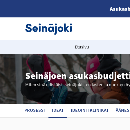
Asukasb
Etusivu
Seinäjoen asukasbudjett
Miten sinä edistäisit seinäjokisten lasten ja nuorten h
PROSESSI
IDEAT
IDEOINTIKLINIKAT
ÄÄNES