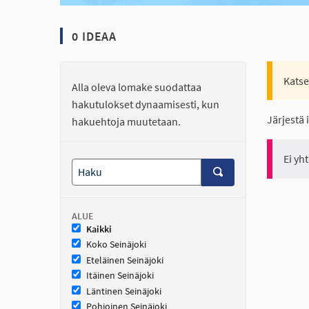
0 IDEAA
Katse
Alla oleva lomake suodattaa
hakutulokset dynaamisesti, kun
Järjestä 
hakuehtoja muutetaan.
Ei yh
ALUE
Kaikki
Koko Seinäjoki
Eteläinen Seinäjoki
Itäinen Seinäjoki
Läntinen Seinäjoki
Pohjoinen Seinäjoki