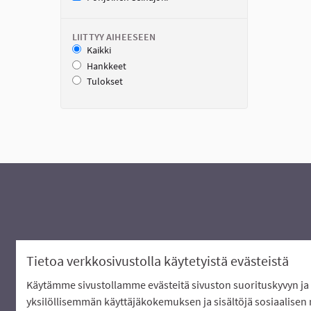
LIITTYY AIHEESEEN
Kaikki
Hankkeet
Tulokset
Tietoa verkkosivustolla käytetyistä evästeistä
Käytämme sivustollamme evästeitä sivuston suorituskyvyn ja 
Verkkosivusto luotu
vapaan ohjelmis
yksilöllisemmän käyttäjäkokemuksen ja sisältöjä sosiaalisen