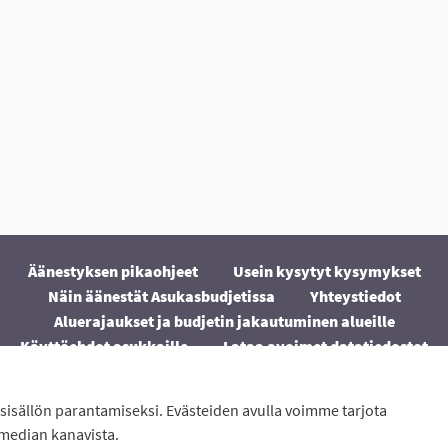
Äänestyksen pikaohjeet
Usein kysytyt kysymykset
Näin äänestät Asukasbudjetissa
Yhteystiedot
Aluerajaukset ja budjetin jakautuminen alueille
Käyttöehdot asukkaille
Lataa avoimet datatiedostot
Evästeasetukset
sisällön parantamiseksi. Evästeiden avulla voimme tarjota
ton
avulla.
 median kanavista.
(Ulkoinen linkki)