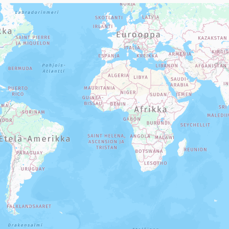
sivun tietueet karttapisteinä. Elementtiä voi käyttää ruudunlukijall