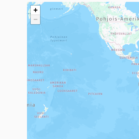
Seuraavassa elementissä on kartta, joka esittää tämän 
+
−