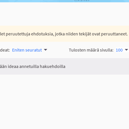
let peruutettuja ehdotuksia, jotka niiden tekijät ovat peruuttaneet.
ideat:
Eniten seuratut
Tulosten määrä sivulla:
100
tään ideaa annetuilla hakuehdoilla