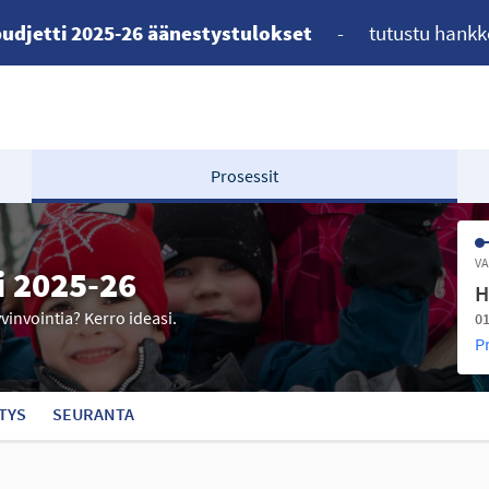
udjetti 2025-26 äänestystulokset
-
tutustu hankk
Prosessit
VA
i 2025-26
H
yvinvointia? Kerro ideasi.
01
P
TYS
SEURANTA