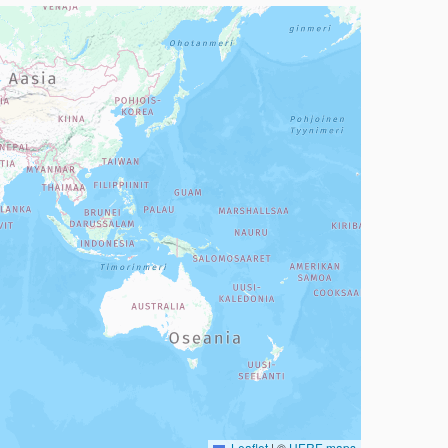
a, mutta se voi olla vaikeaselkoinen.
Leaflet
|
©
HERE maps