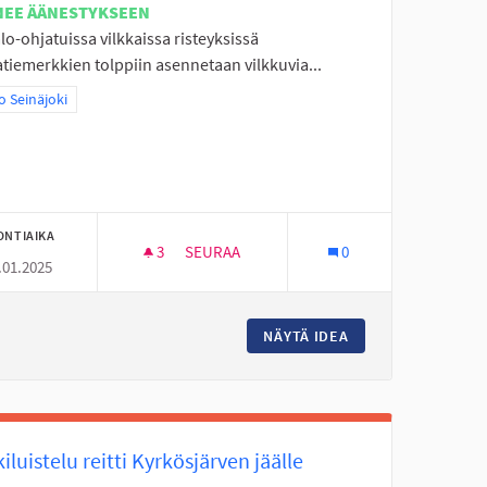
NEE ÄÄNESTYKSEEN
alo-ohjatuissa vilkkaissa risteyksissä
tiemerkkien tolppiin asennetaan vilkkuvia...
aa tulokset teeman mukaan: Koko Seinäjoki
 Seinäjoki
ONTIAIKA
3
3 SEURAAJAA
SEURAA
0
.01.2025
RIN SEURAN LAAVULLE
SUOJATEIDEN LIIKENNETURVALLISUUDEN 
EITTI KIVISTÖ-KASPERIN SEURAN LAAVULLE
NÄYTÄ IDEA
SUOJATEIDEN LII
iluistelu reitti Kyrkösjärven jäälle