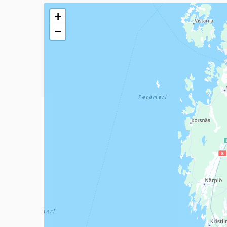
Seuraavassa elementissä on kartta, joka esittää tämän 
+
−