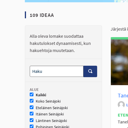
109 IDEAA
Järjestä 
Alla oleva lomake suodattaa
hakutulokset dynaamisesti, kun
hakuehtoja muutetaan.
ALUE
Tane
Kaikki
Koko Seinäjoki
Eteläinen Seinäjoki
Itäinen Seinäjoki
ETE
Läntinen Seinäjoki
Tane
Pohjoinen Seinäjoki