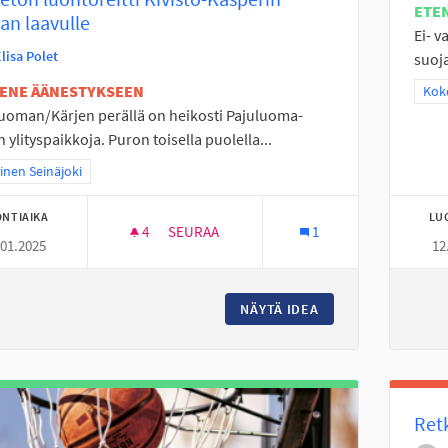
ETE
an laavulle
Ei- v
lisa Polet
suoja
TENE ÄÄNESTYKSEEN
Raj
Koko
uoman/Kärjen perällä on heikosti Pajuluoma-
 ylityspaikkoja. Puron toisella puolella...
a tulokset teeman mukaan: Läntinen Seinäjoki
inen Seinäjoki
NTIAIKA
LU
4
4 SEURAAJAA
SEURAA
1
.01.2025
12
ESTEETÖN LUONTOREITTI KIVISTÖ-KASPE
NÄYTÄ IDEA
ESTEETÖN LUONTOR
Retk