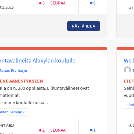
3
3 SEURAAJAA
SEURAA
0
.01.2025
27
KIIPEILYTELINE KIIKUN KYLÄN KOULULAISI
NÄYTÄ IDEA
KIIPEILYTELINE KI
untavälineitä Alakylän koululle
Wc l
Matias Kiviharju
TENE ÄÄNESTYKSEEN
EI 
lla on n. 300 oppilasta. Liikuntavälineet ovat
Sein
ämättömät.
vuode
isimme koululle uusia...
Raj
Länt
a tulokset teeman mukaan: Eteläinen Seinäjoki
äinen Seinäjoki
NTIAIKA
LU
2
2 SEURAAJAA
SEURAA
1