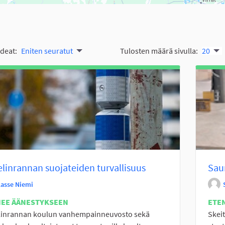
ideat:
Eniten seuratut
Tulosten määrä sivulla:
20
linrannan suojateiden turvallisuus
Sau
Lasse Niemi
NEE ÄÄNESTYKSEEN
ETE
linrannan koulun vanhempainneuvosto sekä
Skeit