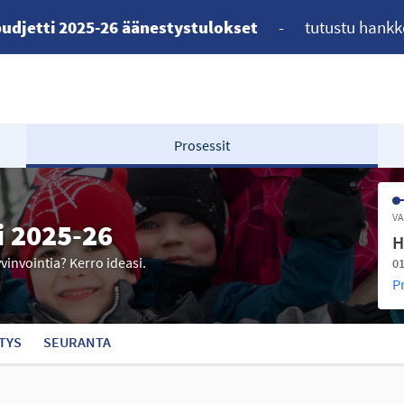
udjetti 2025-26 äänestystulokset
-
tutustu hankk
Prosessit
VA
i 2025-26
H
yvinvointia? Kerro ideasi.
01
P
TYS
SEURANTA