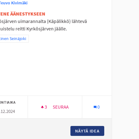
Teuvo Kivimäki
ETENE ÄÄNESTYKSEEN
ösjärven uimarannalta (Käpälikkö) lähtevä
luistelu reitti Kyrkösjärven jäälle.
aa tulokset teeman mukaan: Läntinen Seinäjoki
inen Seinäjoki
ONTIAIKA
3
3 SEURAAJAA
SEURAA
0
.12.2024
AMAALLE
RETKILUISTELU REITTI KYRKÖSJÄRVEN JÄ
IAVUOREN KOULUN PIHAMAALLE
NÄYTÄ IDEA
RETKILUISTELU RE