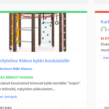
Kar
EI 
Ehdot
monit
Raja
Itäi
eilyteline Kiikun kylän koululaisille
Marianne Mäki-Maunus
NEE ÄÄNESTYKSEEN
ulaiset koululaiset toivovat kylän kentälle "isojen"
n telineitä, nykyisten pikkulasten...
a tulokset teeman mukaan: Itäinen Seinäjoki
nen Seinäjoki
NTIAIKA
LU