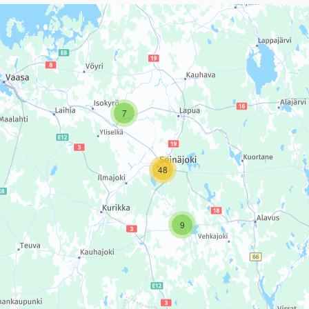
sivun tietueet karttapisteinä. Elementtiä voi käyttää ruudunlukijall
7
48
9