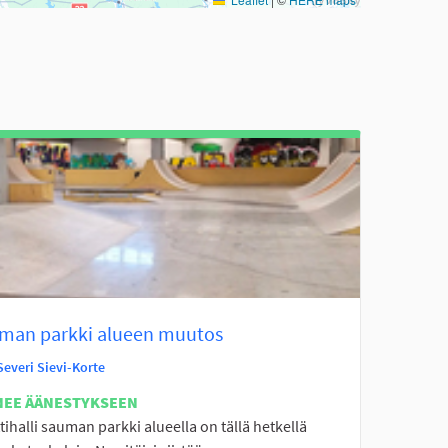
man parkki alueen muutos
Severi Sievi-Korte
NEE ÄÄNESTYKSEEN
tihalli sauman parkki alueella on tällä hetkellä