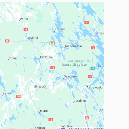
a, mutta se voi olla vaikeaselkoinen.
Leaflet
|
©
HERE maps