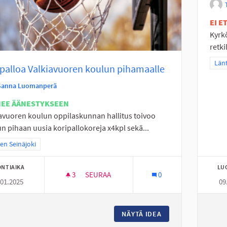
EI 
Kyrk
retki
Raj
Länt
palloa Valkiavuoren koulun pihamaalle
Sanna Luomanperä
NEE ÄÄNESTYKSEEN
avuoren koulun oppilaskunnan hallitus toivoo
n pihaan uusia koripallokoreja x4kpl sekä...
a tulokset teeman mukaan: Itäinen Seinäjoki
nen Seinäjoki
NTIAIKA
LU
3
3 SEURAAJAA
SEURAA
0
.01.2025
09
KORIPALLOA VALKIAVUOREN KOULUN PIH
NÄYTÄ IDEA
KORIPALLOA VALK