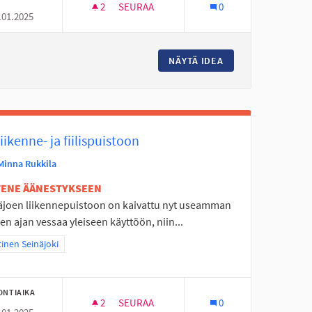
2
2 SEURAAJAA
SEURAA
0
.01.2025
LLE
KARHUVUOREEN MONITOIMIPELIKENTTÄ
IKUN KYLÄN KOULULAISILLE
NÄYTÄ IDEA
KARHUVUOREEN MO
iikenne- ja fiilispuistoon
Minna Rukkila
ETENE ÄÄNESTYKSEEN
äjoen liikennepuistoon on kaivattu nyt useamman
n ajan vessaa yleiseen käyttöön, niin...
aa tulokset teeman mukaan: Läntinen Seinäjoki
inen Seinäjoki
ONTIAIKA
2
2 SEURAAJAA
SEURAA
0