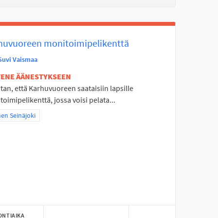
huvuoreen monitoimipelikenttä
Suvi Vaismaa
ETENE ÄÄNESTYKSEEN
an, että Karhuvuoreen saataisiin lapsille
oimipelikenttä, jossa voisi pelata...
a tulokset teeman mukaan: Itäinen Seinäjoki
nen Seinäjoki
ONTIAIKA