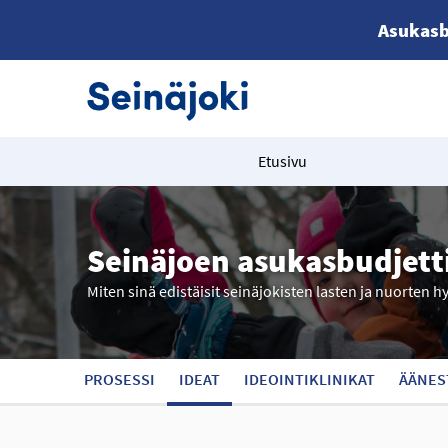
Asukasb
Etusivu
Seinäjoen asukasbudjett
Miten sinä edistäisit seinäjokisten lasten ja nuorten h
PROSESSI
IDEAT
IDEOINTIKLINIKAT
ÄÄNES