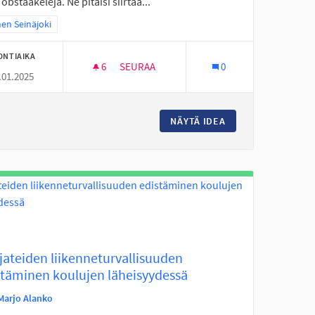
 obstaakeleja. Ne pitäisi siirtää...
a tulokset teeman mukaan: Itäinen Seinäjoki
nen Seinäjoki
ONTIAIKA
6
6 SEURAAJAA
SEURAA
0
.01.2025
SUUS
SAUMAN PARKKI ALUEEN MUUTOS
UOJATEIDEN TURVALLISUUS
NÄYTÄ IDEA
SAUMAN PARKKI A
jateiden liikenneturvallisuuden
stäminen koulujen läheisyydessä
Marjo Alanko