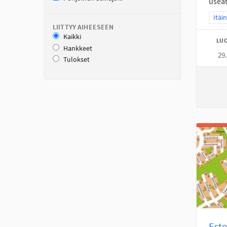
useat
Raja
Itäi
LIITTYY AIHEESEEN
Kaikki
LUO
Hankkeet
29
Tulokset
Este