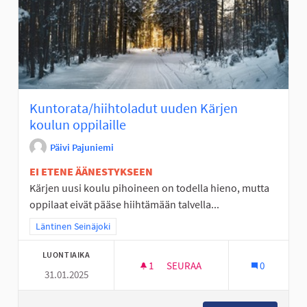
Kuntorata/hiihtoladut uuden Kärjen
koulun oppilaille
Päivi Pajuniemi
EI ETENE ÄÄNESTYKSEEN
Kärjen uusi koulu pihoineen on todella hieno, mutta
oppilaat eivät pääse hiihtämään talvella...
Rajaa tulokset teeman mukaan: Läntinen Seinäjoki
Läntinen Seinäjoki
LUONTIAIKA
1
1 SEURAAJA
SEURAA
0
31.01.2025
KUNTORATA/HIIHTOLADUT UUD