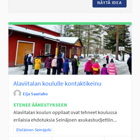
NÄYTÄ IDEA
KUNTORA
Alaviitalan koululle kontaktikeinu
Eija Saariaho
ETENEE ÄÄNESTYKSEEN
Alaviitalan koulun oppilaat ovat tehneet koulussa
erilaisia ehdotuksia Seinäjoen asukasbudjettiin...
Rajaa tulokset teeman mukaan: Eteläinen Seinäjoki
Eteläinen Seinäjoki