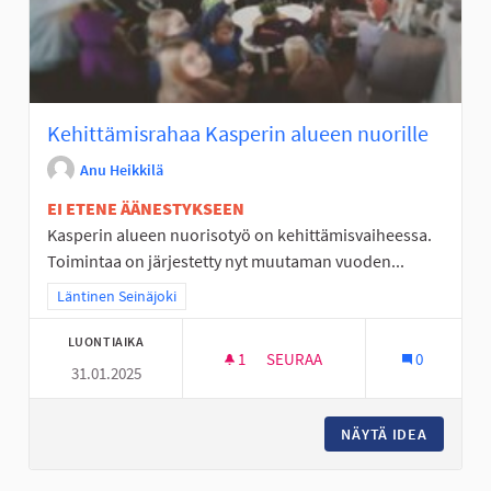
Kehittämisrahaa Kasperin alueen nuorille
Anu Heikkilä
EI ETENE ÄÄNESTYKSEEN
Kasperin alueen nuorisotyö on kehittämisvaiheessa.
Toimintaa on järjestetty nyt muutaman vuoden...
Rajaa tulokset teeman mukaan: Läntinen Seinäjoki
Läntinen Seinäjoki
LUONTIAIKA
1
1 SEURAAJA
SEURAA
0
31.01.2025
KEHITTÄMISRAHAA KASPERIN 
NÄYTÄ IDEA
KEHITTÄ