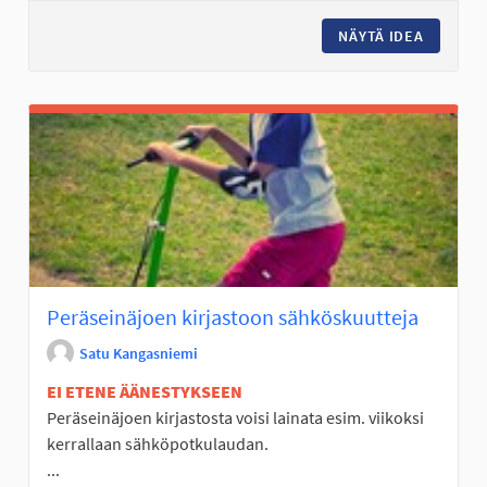
NÄYTÄ IDEA
POMPPUM
Peräseinäjoen kirjastoon sähköskuutteja
Satu Kangasniemi
EI ETENE ÄÄNESTYKSEEN
Peräseinäjoen kirjastosta voisi lainata esim. viikoksi
kerrallaan sähköpotkulaudan.
...