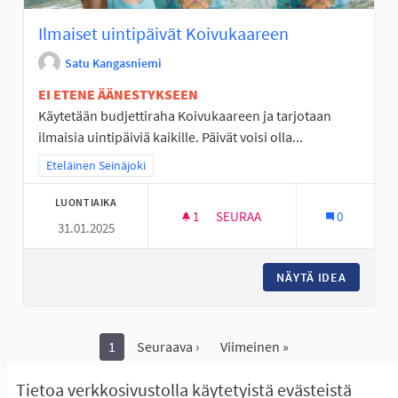
Ilmaiset uintipäivät Koivukaareen
Satu Kangasniemi
EI ETENE ÄÄNESTYKSEEN
Käytetään budjettiraha Koivukaareen ja tarjotaan
ilmaisia uintipäiviä kaikille. Päivät voisi olla...
Rajaa tulokset teeman mukaan: Eteläinen Seinäjoki
Eteläinen Seinäjoki
LUONTIAIKA
1
1 SEURAAJA
SEURAA
0
31.01.2025
ILMAISET UINTIPÄIVÄT KOIVU
NÄYTÄ IDEA
ILMAISE
1
Seuraava ›
Viimeinen »
Näytä kaikki peruutetut ideat
Tietoa verkkosivustolla käytetyistä evästeistä