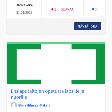
LUONTIAIKA
1
1 SEURAAJA
SEURAA
0
31.01.2025
KEINUKARUSELLI ALAVIITAN K
NÄYTÄ IDEA
KEINUKA
Ensiaputaitojen opetusta lapsille ja
nuorille
Elina Hihnala-Mäkelä