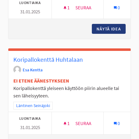
LUONTIAIKA
1
1 SEURAAJA
SEURAA
0
31.01.2025
ALAVIITALAN KOULULLE KONTA
NÄYTÄ IDEA
ALAVIIT
Koripallokenttä Huhtalaan
Esa Kentta
EI ETENE ÄÄNESTYKSEEN
Koripallokenttä yleiseen käyttöön piirin alueelle tai
sen läheisyyteen.
Rajaa tulokset teeman mukaan: Läntinen Seinäjoki
Läntinen Seinäjoki
LUONTIAIKA
1
1 SEURAAJA
SEURAA
0
31.01.2025
KORIPALLOKENTTÄ HUHTALAA