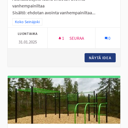
vanhempainiltaa
Sisältö: ehdotan avointa vanhempainiltaa...
Rajaa tulokset teeman mukaan: Koko Seinäjoki
Koko Seinäjoki
LUONTIAIKA
1
1 SEURAAJA
SEURAA
0
31.01.2025
AVOIN VANHEMPAINILTA
NÄYTÄ IDEA
AVOIN V