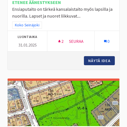
ETENEE ÄÄNESTYKSEEN
Ensiaputaito on tärkeä kansalaistaito myös lapsilla ja
nuorilla. Lapset ja nuoret liikkuvat...
Rajaa tulokset teeman mukaan: Koko Seinäjoki
Koko Seinäjoki
LUONTIAIKA
2
2 SEURAAJAA
SEURAA
0
31.01.2025
ENSIAPUTAITOJEN OPETUSTA L
NÄYTÄ IDEA
ENSIAPU