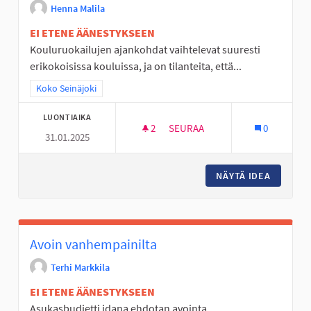
Henna Malila
EI ETENE ÄÄNESTYKSEEN
Kouluruokailujen ajankohdat vaihtelevat suuresti
erikokoisissa kouluissa, ja on tilanteita, että...
Rajaa tulokset teeman mukaan: Koko Seinäjoki
Koko Seinäjoki
LUONTIAIKA
2
2 SEURAAJAA
SEURAA
0
31.01.2025
PERUSOPETUKSEN KOULUJEN 
NÄYTÄ IDEA
PERUSOP
Avoin vanhempainilta
Terhi Markkila
EI ETENE ÄÄNESTYKSEEN
Asukasbudjetti idana ehdotan avointa