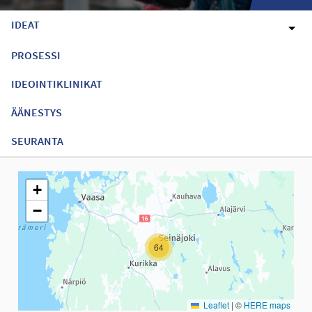
IDEAT
PROSESSI
IDEOINTIKLINIKAT
ÄÄNESTYS
SEURANTA
Seuraavassa elementissä on kartta, joka esittää tämän sivun tiet
+
−
64
Leaflet
|
©
HERE maps