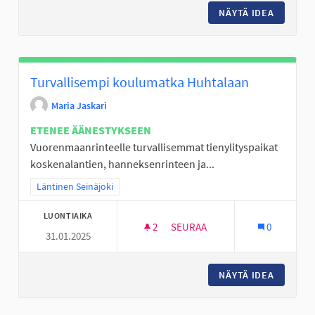
NÄYTÄ IDEA
KORIPA
Turvallisempi koulumatka Huhtalaan
Maria Jaskari
ETENEE ÄÄNESTYKSEEN
Vuorenmaanrinteelle turvallisemmat tienylityspaikat
koskenalantien, hanneksenrinteen ja...
Rajaa tulokset teeman mukaan: Läntinen Seinäjoki
Läntinen Seinäjoki
LUONTIAIKA
2
2 SEURAAJAA
SEURAA
0
31.01.2025
TURVALLISEMPI KOULUMATKA
NÄYTÄ IDEA
TURVAL