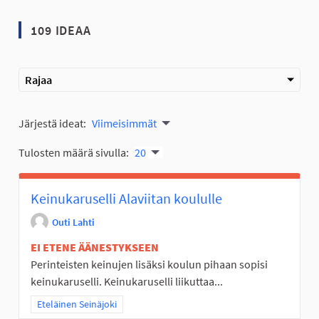
109 IDEAA
Rajaa
Järjestä ideat:
Viimeisimmät
Tulosten määrä sivulla:
20
Keinukaruselli Alaviitan koululle
Outi Lahti
EI ETENE ÄÄNESTYKSEEN
Perinteisten keinujen lisäksi koulun pihaan sopisi
keinukaruselli. Keinukaruselli liikuttaa...
Rajaa tulokset teeman mukaan: Eteläinen Seinäjoki
Eteläinen Seinäjoki