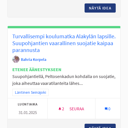
NÄYTÄ IDEA
KORIPAL
Turvallisempi koulumatka Alakylän lapsille.
Suupohjantien vaarallinen suojatie kaipaa
parannusta
Bahria Korpela
ETENEE ÄÄNESTYKSEEN
Suupohjantiellä, Peltosenkadun kohdalla on suojatie,
joka aiheuttaa vaaratilanteita lähes...
Rajaa tulokset teeman mukaan: Läntinen Seinäjoki
Läntinen Seinäjoki
LUONTIAIKA
2
2 SEURAAJAA
SEURAA
0
31.01.2025
TURVALLISEMPI KOULUMATKA A