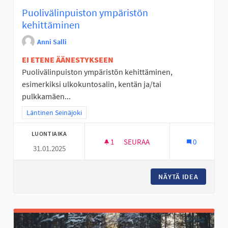
Puolivälinpuiston ympäristön
kehittäminen
Anni Salli
EI ETENE ÄÄNESTYKSEEN
Puolivälinpuiston ympäristön kehittäminen,
esimerkiksi ulkokuntosalin, kentän ja/tai
pulkkamäen...
Rajaa tulokset teeman mukaan: Läntinen Seinäjoki
Läntinen Seinäjoki
LUONTIAIKA
1
1 SEURAAJA
SEURAA
0
31.01.2025
PUOLIVÄLINPUISTON YMPÄRIS
NÄYTÄ IDEA
PUOLIVÄ