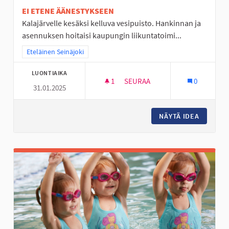
EI ETENE ÄÄNESTYKSEEN
Kalajärvelle kesäksi kelluva vesipuisto. Hankinnan ja
asennuksen hoitaisi kaupungin liikuntatoimi...
Rajaa tulokset teeman mukaan: Eteläinen Seinäjoki
Eteläinen Seinäjoki
LUONTIAIKA
1
1 SEURAAJA
SEURAA
0
31.01.2025
KELLUVA VESIPUISTO KALAJÄR
NÄYTÄ IDEA
KELLUVA