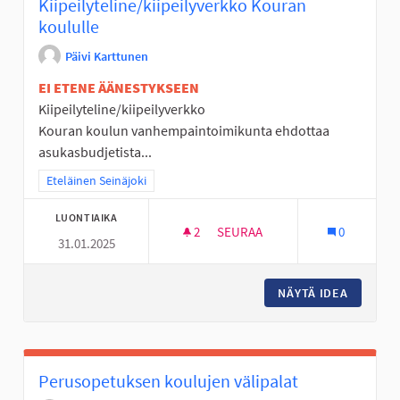
Kiipeilyteline/kiipeilyverkko Kouran
koululle
Päivi Karttunen
EI ETENE ÄÄNESTYKSEEN
Kiipeilyteline/kiipeilyverkko
Kouran koulun vanhempaintoimikunta ehdottaa
asukasbudjetista...
Rajaa tulokset teeman mukaan: Eteläinen Seinäjoki
Eteläinen Seinäjoki
LUONTIAIKA
2
2 SEURAAJAA
SEURAA
0
31.01.2025
KIIPEILYTELINE/KIIPEILYVER
NÄYTÄ IDEA
KIIPEIL
Perusopetuksen koulujen välipalat