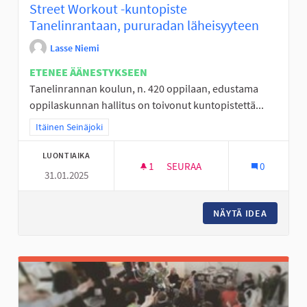
Street Workout -kuntopiste
Tanelinrantaan, pururadan läheisyyteen
Lasse Niemi
ETENEE ÄÄNESTYKSEEN
Tanelinrannan koulun, n. 420 oppilaan, edustama
oppilaskunnan hallitus on toivonut kuntopistettä...
Rajaa tulokset teeman mukaan: Itäinen Seinäjoki
Itäinen Seinäjoki
LUONTIAIKA
1
1 SEURAAJA
SEURAA
0
31.01.2025
STREET WORKOUT -KUNTOPIST
NÄYTÄ IDEA
STREET 