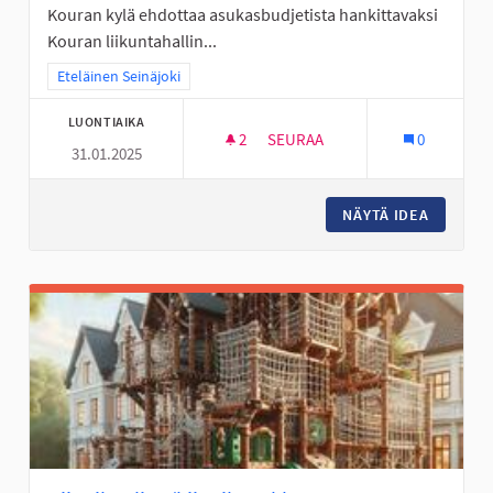
Kouran kylä ehdottaa asukasbudjetista hankittavaksi
Kouran liikuntahallin...
Rajaa tulokset teeman mukaan: Eteläinen Seinäjoki
Eteläinen Seinäjoki
LUONTIAIKA
2
2 SEURAAJAA
SEURAA
0
31.01.2025
MONITOIMIKENTTÄ KOURAAN
NÄYTÄ IDEA
MONITO