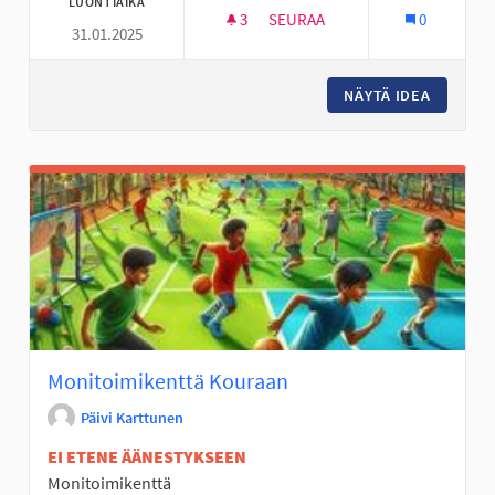
LUONTIAIKA
3
3 SEURAAJAA
SEURAA
0
31.01.2025
KIIPEILYTELINE KIIKUN KYLÄN
NÄYTÄ IDEA
KIIPEIL
Monitoimikenttä Kouraan
Päivi Karttunen
EI ETENE ÄÄNESTYKSEEN
Monitoimikenttä