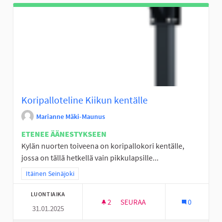
Koripalloteline Kiikun kentälle
Marianne Mäki-Maunus
ETENEE ÄÄNESTYKSEEN
Kylän nuorten toiveena on koripallokori kentälle,
jossa on tällä hetkellä vain pikkulapsille...
Rajaa tulokset teeman mukaan: Itäinen Seinäjoki
Itäinen Seinäjoki
LUONTIAIKA
2
2 SEURAAJAA
SEURAA
0
31.01.2025
KORIPALLOTELINE KIIKUN KEN