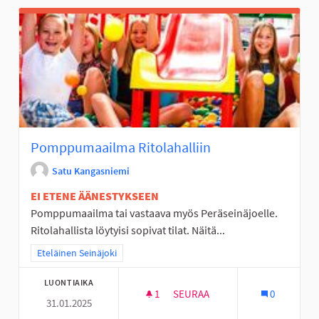
Pomppumaailma Ritolahalliin
Satu Kangasniemi
EI ETENE ÄÄNESTYKSEEN
Pomppumaailma tai vastaava myös Peräseinäjoelle.
Ritolahallista löytyisi sopivat tilat. Näitä...
Rajaa tulokset teeman mukaan: Eteläinen Seinäjoki
Eteläinen Seinäjoki
LUONTIAIKA
1
1 SEURAAJA
SEURAA
0
31.01.2025
POMPPUMAAILMA RITOLAHALLI