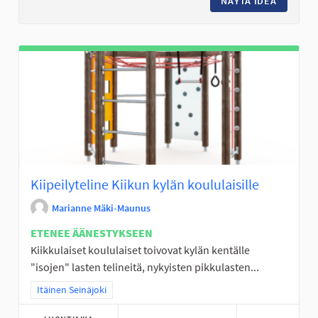
NÄYTÄ IDEA
TURVALL
Kiipeilyteline Kiikun kylän koululaisille
Marianne Mäki-Maunus
ETENEE ÄÄNESTYKSEEN
Kiikkulaiset koululaiset toivovat kylän kentälle
"isojen" lasten telineitä, nykyisten pikkulasten...
Rajaa tulokset teeman mukaan: Itäinen Seinäjoki
Itäinen Seinäjoki