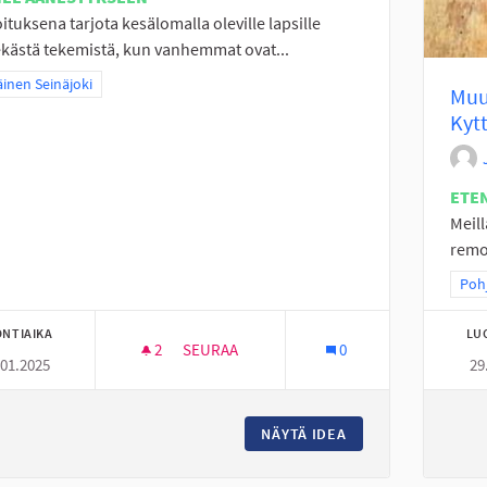
ituksena tarjota kesälomalla oleville lapsille
kästä tekemistä, kun vanhemmat ovat...
a tulokset teeman mukaan: Eteläinen Seinäjoki
äinen Seinäjoki
Muu
Kytt
ETE
Meill
remon
Raj
Pohj
NTIAIKA
LU
2
2 SEURAAJAA
SEURAA
0
.01.2025
29
LEIKKIKENTTÄTOIMINTA PERÄSEINÄJOELL
NÄYTÄ IDEA
LEIKKIKENTTÄTOIM