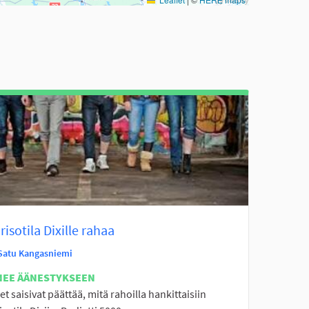
isotila Dixille rahaa
Satu Kangasniemi
NEE ÄÄNESTYKSEEN
t saisivat päättää, mitä rahoilla hankittaisiin