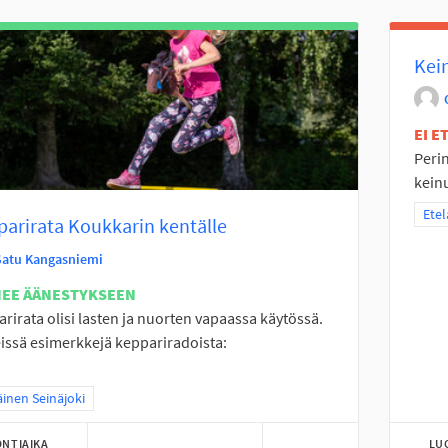
Kein
EI 
Perin
keinu
Raja
Etel
arirata Koukkarin kentälle
Satu Kangasniemi
NEE ÄÄNESTYKSEEN
rirata olisi lasten ja nuorten vapaassa käytössä.
issä esimerkkejä keppariradoista:
a tulokset teeman mukaan: Eteläinen Seinäjoki
äinen Seinäjoki
NTIAIKA
LU