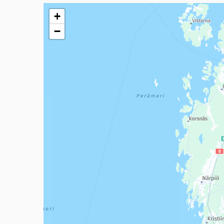
Seuraavassa elementissä on kartta, joka esittää tämän 
+
−