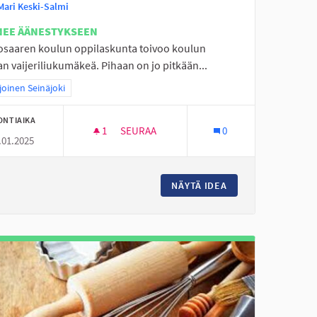
Mari Keski-Salmi
NEE ÄÄNESTYKSEEN
osaaren koulun oppilaskunta toivoo koulun
n vaijeriliukumäkeä. Pihaan on jo pitkään...
aa tulokset teeman mukaan: Pohjoinen Seinäjoki
oinen Seinäjoki
ONTIAIKA
1
1 SEURAAJA
SEURAA
0
.01.2025
VAIJERILIUKUMÄKI KOULUN PIHAAN
SILLE
NÄYTÄ IDEA
VAIJERILIUKUMÄKI