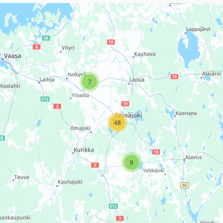
sivun tietueet karttapisteinä. Elementtiä voi käyttää ruudunlukijall
7
48
9