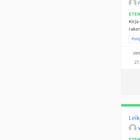
P
ETE
Kirja
raken
Raja
Pohj
LUO
27
Leik
ETE