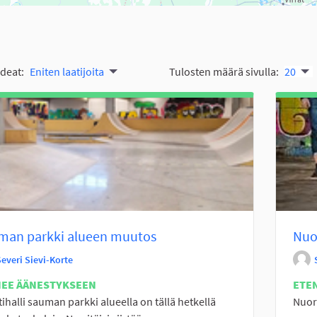
ideat:
Eniten laatijoita
Tulosten määrä sivulla:
20
man parkki alueen muutos
Nuor
Severi Sievi-Korte
NEE ÄÄNESTYKSEEN
ETE
tihalli sauman parkki alueella on tällä hetkellä
Nuore