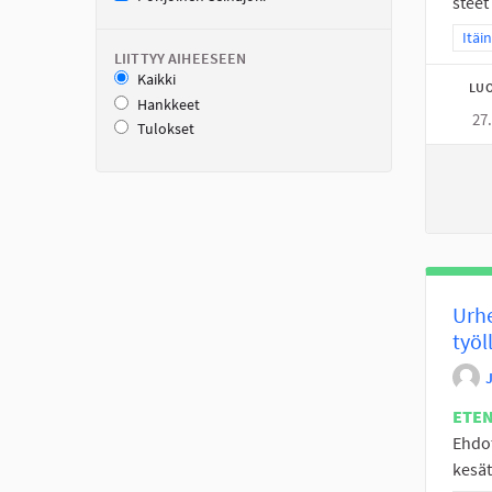
steet
Raja
Itäi
LIITTYY AIHEESEEN
Kaikki
LUO
Hankkeet
27
Tulokset
Urhe
työl
ETE
Ehdot
kesät