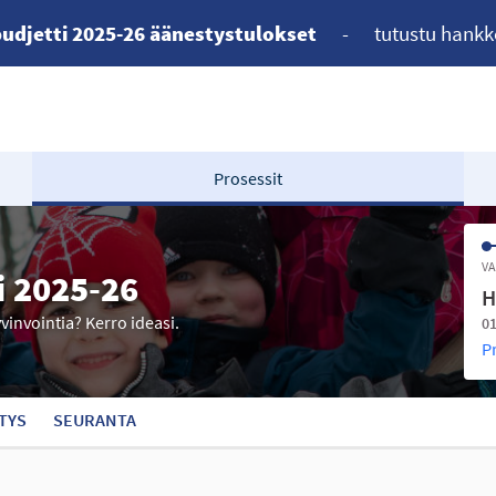
udjetti 2025-26 äänestystulokset
-
tutustu hankk
Prosessit
VA
i 2025-26
H
yvinvointia? Kerro ideasi.
01
P
TYS
SEURANTA