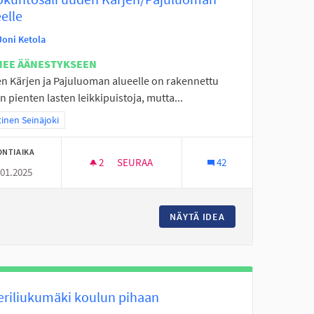
elle
Joni Ketola
NEE ÄÄNESTYKSEEN
n Kärjen ja Pajuluoman alueelle on rakennettu
n pienten lasten leikkipuistoja, mutta...
aa tulokset teeman mukaan: Läntinen Seinäjoki
inen Seinäjoki
ONTIAIKA
2
2 SEURAAJAA
SEURAA
42
.01.2025
TEN TYÖLLISTÄMISEEN JA LASTEN LIIKUTTAMISEEN!
ULKOKUNTOSALI UUDEN KÄRJEN/PAJULU
 KESÄTYÖSETELIT NUORTEN TYÖLLISTÄMISEEN JA LASTEN LIIKUT
NÄYTÄ IDEA
ULKOKUNTOSALI U
jeriliukumäki koulun pihaan