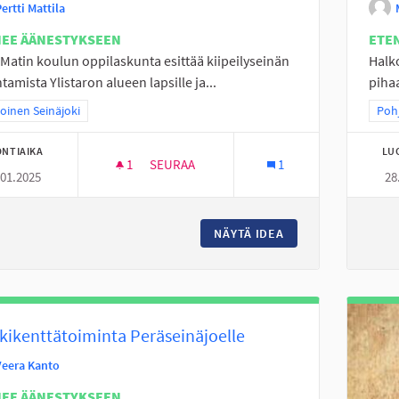
ertti Mattila
NEE ÄÄNESTYKSEEN
ETE
-Matin koulun oppilaskunta esittää kiipeilyseinän
Halk
tamista Ylistaron alueen lapsille ja...
pihaa
a tulokset teeman mukaan: Pohjoinen Seinäjoki
oinen Seinäjoki
Raj
Pohj
NTIAIKA
LU
1
1 SEURAAJA
SEURAA
1
.01.2025
28
KIIPEILYSEINÄ LAPSILLE
NÄYTÄ IDEA
KIIPEILYSEINÄ LAP
kikenttätoiminta Peräseinäjoelle
Veera Kanto
NEE ÄÄNESTYKSEEN