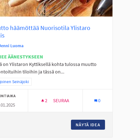
tto häämöttää Nuorisotila Ylistaro
is
Jenni Luoma
NEE ÄÄNESTYKSEEN
ä on Ylistaron Kyttiksellä kohta tulossa muutto
toituihin tiloihin ja tässä on...
aa tulokset teeman mukaan: Pohjoinen Seinäjoki
oinen Seinäjoki
ONTIAIKA
2
2 SEURAAJAA
SEURAA
0
.01.2025
E
MUUTTO HÄÄMÖTTÄÄ NUORISOTILA YLISTA
INTA PERÄSEINÄJOELLE
NÄYTÄ IDEA
MUUTTO HÄÄMÖTTÄ