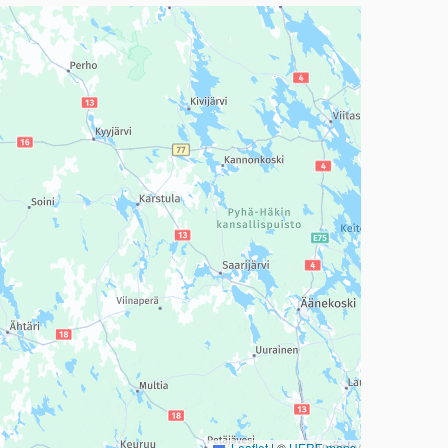
a, mutta se voi olla vaikeaselkoinen.
Leaflet
|
©
HERE maps