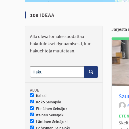
109 IDEAA
Järjestä 
Alla oleva lomake suodattaa
hakutulokset dynaamisesti, kun
hakuehtoja muutetaan.
ALUE
Sau
Kaikki
Koko Seinäjoki
Eteläinen Seinäjoki
Itäinen Seinäjoki
ETE
Läntinen Seinäjoki
Skeit
Pohjoinen Seinäjoki