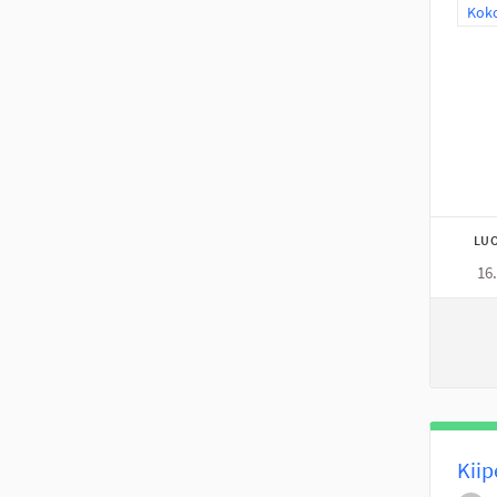
Raja
Koko
LUO
16
Kiip