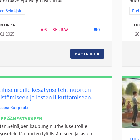
 obstaakeleja. Ne pitäisi siirtää...
nuori
a tulokset teeman mukaan: Itäinen Seinäjoki
nen Seinäjoki
Raja
Etel
NTIAIKA
LU
6
6 SEURAAJAA
SEURAA
0
.01.2025
26
SAUMAN PARKKI ALUEEN MUUTOS
NÄYTÄ IDEA
SAUMAN PARKKI A
iluseuroille kesätyösetelit nuorten
listämiseen ja lasten liikuttamiseen!
Jaana Kuoppala
NEE ÄÄNESTYKSEEN
an Seinäjoen kaupungin urheiluseuroille
yöseteleitä nuorten työllistämiseen ja lasten...
Ulk