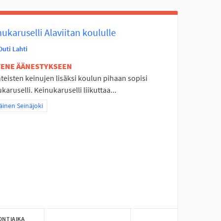
ukaruselli Alaviitan koululle
Outi Lahti
ETENE ÄÄNESTYKSEEN
teisten keinujen lisäksi koulun pihaan sopisi
karuselli. Keinukaruselli liikuttaa...
a tulokset teeman mukaan: Eteläinen Seinäjoki
äinen Seinäjoki
ONTIAIKA