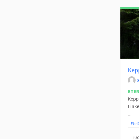
Kepp
ETE
Keppa
Linke
...
Raja
Etel
LUO