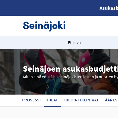
Asukasb
Etusivu
Seinäjoen asukasbudjett
Miten sinä edistäisit seinäjokisten lasten ja nuorten h
PROSESSI
IDEAT
IDEOINTIKLINIKAT
ÄÄNES