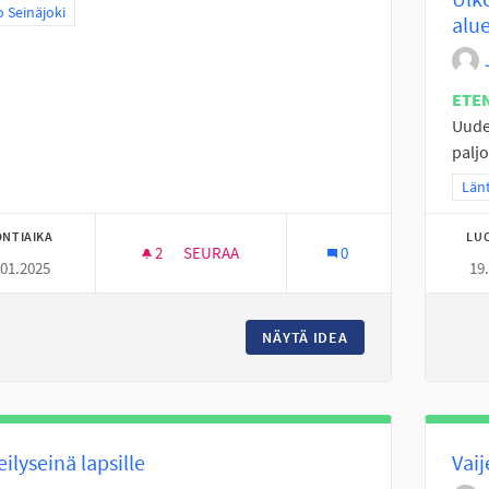
a tulokset teeman mukaan: Koko Seinäjoki
 Seinäjoki
alue
ETE
Uude
paljo
Raj
Länt
NTIAIKA
LU
2
2 SEURAAJAA
SEURAA
0
.01.2025
19
URHEILUSEUROILLE KESÄTYÖSETELIT NUOR
NÄYTÄ IDEA
URHEILUSEUROILLE
eilyseinä lapsille
Vai