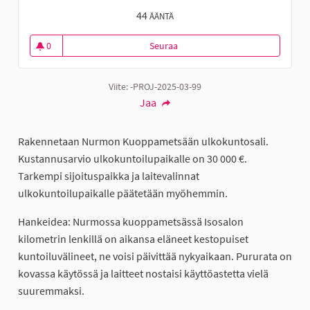
44
ÄÄNTÄ
0
Seuraa
Ulkokuntosali Nurmon Kuoppa
0 seuraajaa
Viite: -PROJ-2025-03-99
Jaa
Rakennetaan Nurmon Kuoppametsään ulkokuntosali.
Kustannusarvio ulkokuntoilupaikalle on 30 000 €.
Tarkempi sijoituspaikka ja laitevalinnat
ulkokuntoilupaikalle päätetään myöhemmin.
Hankeidea: Nurmossa kuoppametsässä Isosalon
kilometrin lenkillä on aikansa eläneet kestopuiset
kuntoiluvälineet, ne voisi päivittää nykyaikaan. Pururata on
kovassa käytössä ja laitteet nostaisi käyttöastetta vielä
suuremmaksi.