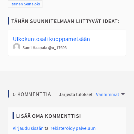
Rajaa tulokset teeman mukaan: Itäinen Seinäjoki
Itäinen Seinäjoki
TÄHÄN SUUNNITELMAAN LIITTYVÄT IDEAT:
Ulkokuntosali kuoppametsään
Sami Haapala
@u_17693
0 KOMMENTTIA
Järjestä tulokset:
Vanhimmat
LISÄÄ OMA KOMMENTTISI
Kirjaudu sisään
tai
rekisteröidy palveluun