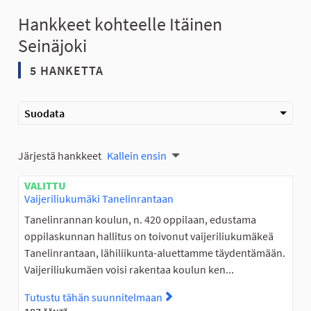
Hankkeet kohteelle Itäinen
Seinäjoki
5 HANKETTA
Suodata
Järjestä hankkeet
Kallein ensin
VALITTU
Vaijeriliukumäki Tanelinrantaan
Tanelinrannan koulun, n. 420 oppilaan, edustama
oppilaskunnan hallitus on toivonut vaijeriliukumäkeä
Tanelinrantaan, lähiliikunta-aluettamme täydentämään.
Vaijeriliukumäen voisi rakentaa koulun ken...
Tutustu tähän suunnitelmaan
Tutustu suunnitelmaan Vaije