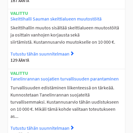
187
ÄÄNTÄ
VALITTU
Skeittihalli Sauman skeittialueen muutostöitä
Skeittihallin muutos sisältää skeittialueen muutostöitä
ja osittain vanhojen korjausta sekä
siirtämistä. Kustannusarvio muutokselle on 10 000 €.
Tutustu tähän suunnitelmaan
Tutustu suunnitelmaan Skeitt
129
ÄÄNTÄ
VALITTU
Tanelinrannan suojatien turvallisuuden parantaminen
Turvallisuuden edistäminen liikenteessä on tärkeää.
Kunnostetaan Tanelinrannan suojateitä
turvallisemmaksi. Kustannusarvio tähän uudistukseen
on 10 000 €. Mikäli tämä kohde valitaan toteutukseen
as...
Tutustu tähän suunnitelmaan
Tutustu suunnitelmaan Tanel