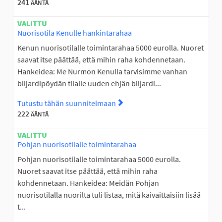
241
ÄÄNTÄ
VALITTU
Nuorisotila Kenulle hankintarahaa
Kenun nuorisotilalle toimintarahaa 5000 eurolla. Nuoret
saavat itse päättää, että mihin raha kohdennetaan.
Hankeidea: Me Nurmon Kenulla tarvisimme vanhan
biljardipöydän tilalle uuden ehjän biljardi...
Tutustu tähän suunnitelmaan
Tutustu suunnitelmaan Nuori
222
ÄÄNTÄ
VALITTU
Pohjan nuorisotilalle toimintarahaa
Pohjan nuorisotilalle toimintarahaa 5000 eurolla.
Nuoret saavat itse päättää, että mihin raha
kohdennetaan. Hankeidea: Meidän Pohjan
nuorisotilalla nuorilta tuli listaa, mitä kaivaittaisiin lisää
t...