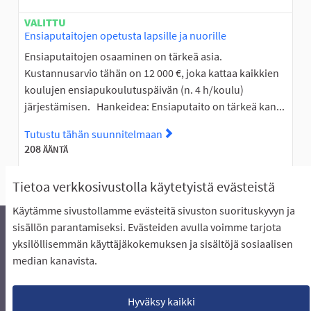
VALITTU
Ensiaputaitojen opetusta lapsille ja nuorille
Ensiaputaitojen osaaminen on tärkeä asia.
Kustannusarvio tähän on 12 000 €, joka kattaa kaikkien
koulujen ensiapukoulutuspäivän (n. 4 h/koulu)
järjestämisen. Hankeidea: Ensiaputaito on tärkeä kan...
Tutustu tähän suunnitelmaan
Tutustu suunnitelmaan Ensiapu
208
ÄÄNTÄ
Tietoa verkkosivustolla käytetyistä evästeistä
Käytämme sivustollamme evästeitä sivuston suorituskyvyn ja
sisällön parantamiseksi. Evästeiden avulla voimme tarjota
yksilöllisemmän käyttäjäkokemuksen ja sisältöjä sosiaalisen
Äänestyksen pikaohjeet
Usein kysytyt kysymykset
median kanavista.
Näin äänestät Asukasbudjetissa
Yhteystiedot
Aluerajaukset ja budjetin jakautuminen alueille
Käyttöehdot asukkaille
Lataa avoimet datatiedostot
Hyväksy kaikki