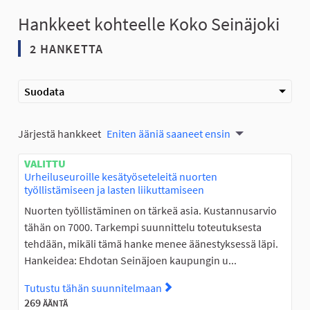
Hankkeet kohteelle Koko Seinäjoki
2 HANKETTA
Suodata
Järjestä hankkeet
Eniten ääniä saaneet ensin
VALITTU
Urheiluseuroille kesätyöseteleitä nuorten
työllistämiseen ja lasten liikuttamiseen
Nuorten työllistäminen on tärkeä asia. Kustannusarvio
tähän on 7000. Tarkempi suunnittelu toteutuksesta
tehdään, mikäli tämä hanke menee äänestyksessä läpi.
Hankeidea: Ehdotan Seinäjoen kaupungin u...
Tutustu tähän suunnitelmaan
Tutustu suunnitelmaan Urheilu
269
ÄÄNTÄ