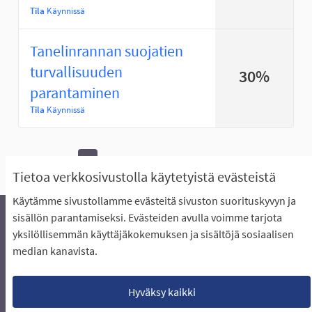
Tila
Käynnissä
Tanelinrannan suojatien
turvallisuuden
30%
parantaminen
Tila
Käynnissä
1
Seuraava ›
Viimeinen »
Tietoa verkkosivustolla käytetyistä evästeistä
Käytämme sivustollamme evästeitä sivuston suorituskyvyn ja
sisällön parantamiseksi. Evästeiden avulla voimme tarjota
yksilöllisemmän käyttäjäkokemuksen ja sisältöjä sosiaalisen
Äänestyksen pikaohjeet
Usein kysytyt kysymykset
median kanavista.
Näin äänestät Asukasbudjetissa
Yhteystiedot
Aluerajaukset ja budjetin jakautuminen alueille
Käyttöehdot asukkaille
Lataa avoimet datatiedostot
Hyväksy kaikki
Evästeasetukset