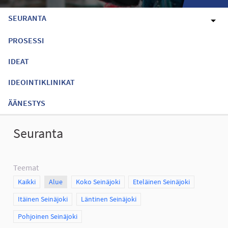
SEURANTA
PROSESSI
IDEAT
IDEOINTIKLINIKAT
ÄÄNESTYS
Seuranta
Teemat
Scope
Kaikki
Scope
Alue
Scope
Koko Seinäjoki
Scope
Eteläinen Seinäjoki
Scope
Itäinen Seinäjoki
Scope
Läntinen Seinäjoki
Scope
Pohjoinen Seinäjoki