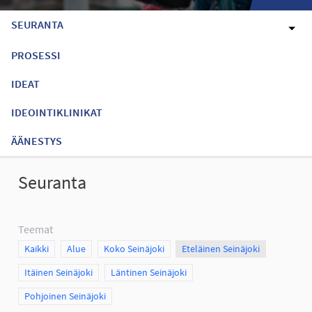
SEURANTA
PROSESSI
IDEAT
IDEOINTIKLINIKAT
ÄÄNESTYS
Seuranta
Teemat
Scope
Kaikki
Scope
Alue
Scope
Koko Seinäjoki
Scope
Eteläinen Seinäjoki
Scope
Itäinen Seinäjoki
Scope
Läntinen Seinäjoki
Scope
Pohjoinen Seinäjoki