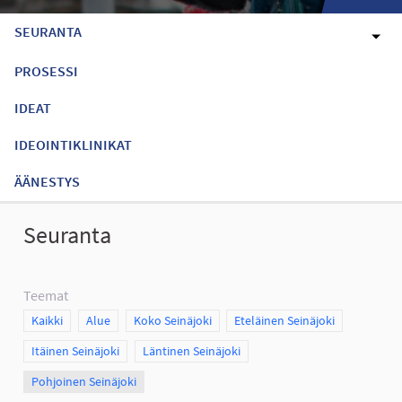
SEURANTA
PROSESSI
IDEAT
IDEOINTIKLINIKAT
ÄÄNESTYS
Seuranta
Teemat
Scope
Kaikki
Scope
Alue
Scope
Koko Seinäjoki
Scope
Eteläinen Seinäjoki
Scope
Itäinen Seinäjoki
Scope
Läntinen Seinäjoki
Scope
Pohjoinen Seinäjoki