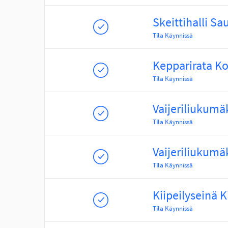
Skeittihalli S
Tila
Käynnissä
Kepparirata Ko
Tila
Käynnissä
Vaijeriliukumä
Tila
Käynnissä
Vaijeriliukumä
Tila
Käynnissä
Kiipeilyseinä K
Tila
Käynnissä