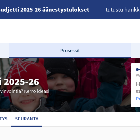
udjetti 2025-26 äänestystulokset
-
tutustu hankk
Prosessit
VA
i 2025-26
H
yvinvointia? Kerro ideasi.
01
P
TYS
SEURANTA