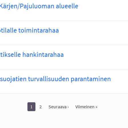
Kärjen/Pajuluoman alueelle
tilalle toimintarahaa
ttikselle hankintarahaa
suojatien turvallisuuden parantaminen
1
2
Seuraava ›
Viimeinen »