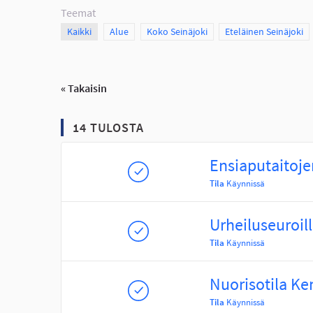
Teemat
Scope
Kaikki
Scope
Alue
Scope
Koko Seinäjoki
Scope
Eteläinen Seinäjoki
« Takaisin
14 TULOSTA
Ensiaputaitojen
Tila
Käynnissä
Urheiluseuroill
Tila
Käynnissä
Nuorisotila Ke
Tila
Käynnissä