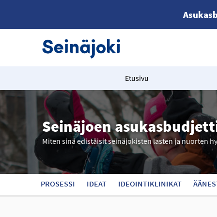
Asukasb
Etusivu
Seinäjoen asukasbudjett
Miten sinä edistäisit seinäjokisten lasten ja nuorten h
PROSESSI
IDEAT
IDEOINTIKLINIKAT
ÄÄNES