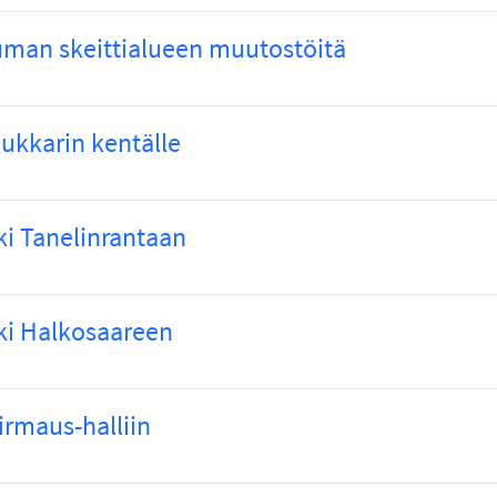
auman skeittialueen muutostöitä
ukkarin kentälle
ki Tanelinrantaan
ki Halkosaareen
irmaus-halliin