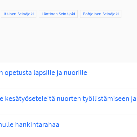
Scope
Itäinen Seinäjoki
Scope
Läntinen Seinäjoki
Scope
Pohjoinen Seinäjoki
 opetusta lapsille ja nuorille
e kesätyöseteleitä nuorten työllistämiseen ja
nulle hankintarahaa