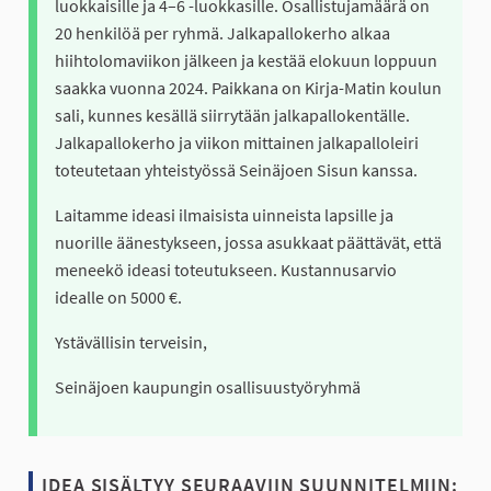
luokkaisille ja 4–6 -luokkasille. Osallistujamäärä on
20 henkilöä per ryhmä. Jalkapallokerho alkaa
hiihtolomaviikon jälkeen ja kestää elokuun loppuun
saakka vuonna 2024. Paikkana on Kirja-Matin koulun
sali, kunnes kesällä siirrytään jalkapallokentälle.
Jalkapallokerho ja viikon mittainen jalkapalloleiri
toteutetaan yhteistyössä Seinäjoen Sisun kanssa.
Laitamme ideasi ilmaisista uinneista lapsille ja
nuorille äänestykseen, jossa asukkaat päättävät, että
meneekö ideasi toteutukseen. Kustannusarvio
idealle on 5000 €.
Ystävällisin terveisin,
Seinäjoen kaupungin osallisuustyöryhmä
IDEA SISÄLTYY SEURAAVIIN SUUNNITELMIIN: