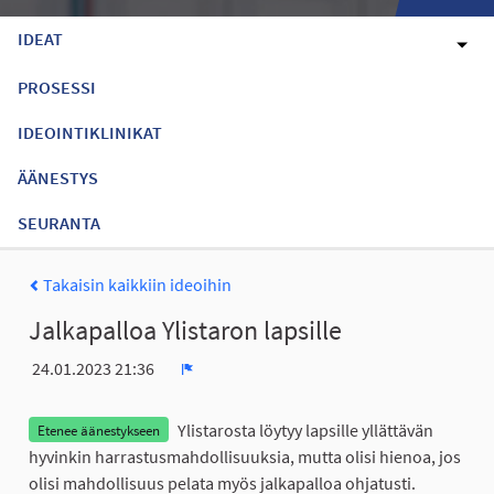
IDEAT
PROSESSI
IDEOINTIKLINIKAT
ÄÄNESTYS
SEURANTA
Takaisin kaikkiin ideoihin
Jalkapalloa Ylistaron lapsille
24.01.2023 21:36
Ilmoita
Ylistarosta löytyy lapsille yllättävän
Etenee äänestykseen
hyvinkin harrastusmahdollisuuksia, mutta olisi hienoa, jos
olisi mahdollisuus pelata myös jalkapalloa ohjatusti.