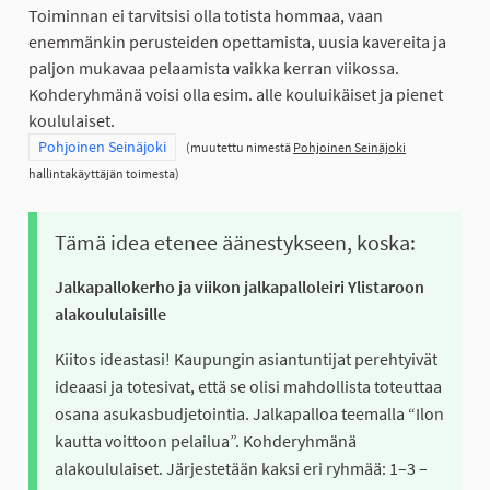
Toiminnan ei tarvitsisi olla totista hommaa, vaan
enemmänkin perusteiden opettamista, uusia kavereita ja
paljon mukavaa pelaamista vaikka kerran viikossa.
Kohderyhmänä voisi olla esim. alle kouluikäiset ja pienet
koululaiset.
Rajaa tulokset teeman mukaan: Pohjoinen Seinäjoki
Pohjoinen Seinäjoki
(muutettu nimestä
Pohjoinen Seinäjoki
hallintakäyttäjän toimesta)
Tämä idea etenee äänestykseen, koska:
Jalkapallokerho ja viikon jalkapalloleiri Ylistaroon
alakoululaisille
Kiitos ideastasi! Kaupungin asiantuntijat perehtyivät
ideaasi ja totesivat, että se olisi mahdollista toteuttaa
osana asukasbudjetointia. Jalkapalloa teemalla “Ilon
kautta voittoon pelailua”. Kohderyhmänä
alakoululaiset. Järjestetään kaksi eri ryhmää: 1–3 –