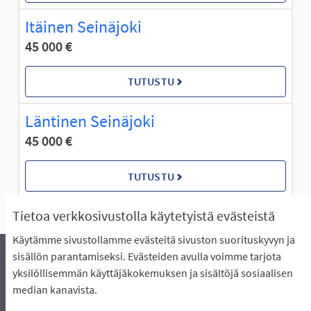
Itäinen Seinäjoki
45 000 €
TUTUSTU
Läntinen Seinäjoki
45 000 €
TUTUSTU
Tietoa verkkosivustolla käytetyistä evästeistä
Käytämme sivustollamme evästeitä sivuston suorituskyvyn ja
sisällön parantamiseksi. Evästeiden avulla voimme tarjota
yksilöllisemmän käyttäjäkokemuksen ja sisältöjä sosiaalisen
Äänestyksen pikaohjeet
Usein kysytyt kysymykset
median kanavista.
Näin äänestät Asukasbudjetissa
Yhteystiedot
Aluerajaukset ja budjetin jakautuminen alueille