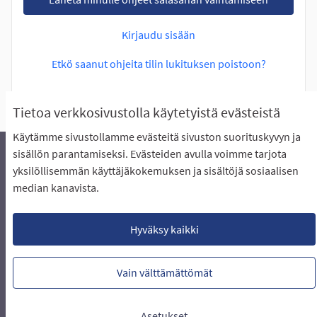
Kirjaudu sisään
Etkö saanut ohjeita tilin lukituksen poistoon?
Tietoa verkkosivustolla käytetyistä evästeistä
Käytämme sivustollamme evästeitä sivuston suorituskyvyn ja
sisällön parantamiseksi. Evästeiden avulla voimme tarjota
yksilöllisemmän käyttäjäkokemuksen ja sisältöjä sosiaalisen
Äänestyksen pikaohjeet
Usein kysytyt kysymykset
median kanavista.
Näin äänestät Asukasbudjetissa
Yhteystiedot
Aluerajaukset ja budjetin jakautuminen alueille
Käyttöehdot asukkaille
Lataa avoimet datatiedostot
Hyväksy kaikki
Evästeasetukset
Vain välttämättömät
Verkkosivusto luotu
vapaan ohjelmiston
(Ulkoin
avulla.
Asetukset