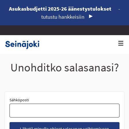
Asukasbudjetti 2025-26 äänestystulokset
-
tutustu hankkeisiin
Unohditko salasanasi?
Sähköposti
Lähetä minulle ohjeet salasanan vaihtamiseen