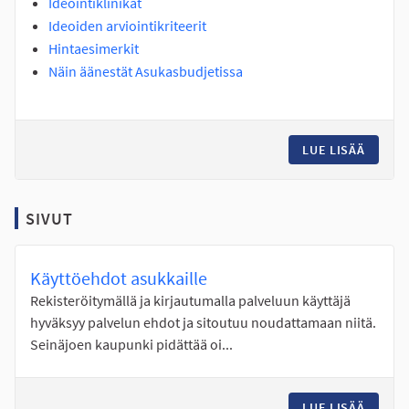
Ideointiklinikat
Ideoiden arviointikriteerit
Hintaesimerkit
Näin äänestät Asukasbudjetissa
LUE LISÄÄ
NÄIN J
SIVUT
Käyttöehdot asukkaille
Rekisteröitymällä ja kirjautumalla palveluun käyttäjä
hyväksyy palvelun ehdot ja sitoutuu noudattamaan niitä.
Seinäjoen kaupunki pidättää oi...
LUE LISÄÄ
KÄYTT