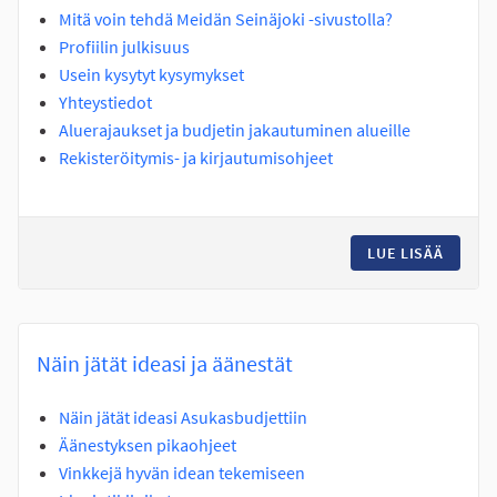
Mitä voin tehdä Meidän Seinäjoki -sivustolla?
Profiilin julkisuus
Usein kysytyt kysymykset
Yhteystiedot
Aluerajaukset ja budjetin jakautuminen alueille
Rekisteröitymis- ja kirjautumisohjeet
LUE LISÄÄ
YLEISI
Näin jätät ideasi ja äänestät
Näin jätät ideasi Asukasbudjettiin
Äänestyksen pikaohjeet
Vinkkejä hyvän idean tekemiseen