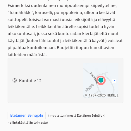
Esimerkiksi uudenlainen monipuolisempi kiipeilyteline,
"hämähäkki", karuselli, pomppukeinu, ulkona kestävät
soittopelit toisivat varmasti uusia leikkijöitä ja elävyyttä
leikkikentälle. Leikkikentän äärelle sopisi todella hyvin
ulkokuntosali, jossa sekä kuntoradan kiertäjät että muut
käyttäjät (kuten lähikoulut ja leikkikentällä käyvät ) voisivat
piipahtaa kuntoilemaan. Budjettii riippuu hankittavien
laitteiden määrästä.
Kuntotie 12
(Ulkoinen
Rajaa tulokset teeman mukaan: Eteläinen Seinäjoki
Eteläinen Seinäjoki
(muutettu nimestä
Eteläinen Seinäjoki
hallintakäyttäjän toimesta)