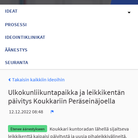
IDEAT
PROSESSI
IDEOINTIKLINIKAT
ÄÄNESTYS
SEURANTA
Takaisin kaikkiin ideoihin
Ulkokunliikuntapaikka ja leikkikentän
päivitys Koukkariin Peräseinäjoella
12.12.2022 08:48
Ilmoita
Koukkari kuntoradan lähellä sijaitseva
Etenee äänestykseen
leikkikenttä kaipaisi päivitystä ja uusia pihaleikkivälineitä.