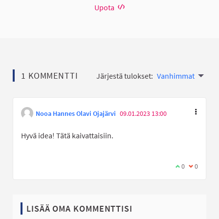
Upota
1 KOMMENTTI
Järjestä tulokset:
Vanhimmat
Nooa Hannes Olavi Ojajärvi
09.01.2023 13:00
Hyvä idea! Tätä kaivattaisiin.
Olen samaa mi
0
Olen eri 
0
LISÄÄ OMA KOMMENTTISI