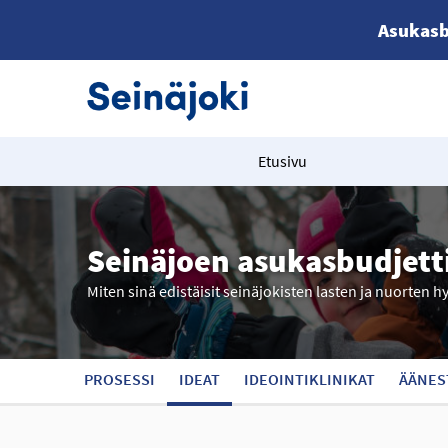
Asukasb
Etusivu
Seinäjoen asukasbudjett
Miten sinä edistäisit seinäjokisten lasten ja nuorten h
PROSESSI
IDEAT
IDEOINTIKLINIKAT
ÄÄNES