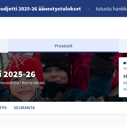
udjetti 2025-26 äänestystulokset
-
tutustu hankk
Prosessit
VA
i 2025-26
H
yvinvointia? Kerro ideasi.
01
P
TYS
SEURANTA