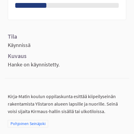
Tila
Käynnissä
Kuvaus
Hanke on käynnistetty.
Kirja-Matin koulun oppilaskunta esittää kiipeilyseinän
rakentamista Ylistaron alueen lapsille ja nuorille. Seinä
voisi sijaita Kirmaus-hallin sisällä tai ulkotiloissa.
Rajaa tulokset teeman mukaan: Pohjoinen Seinäjoki
Pohjoinen Seinäjoki