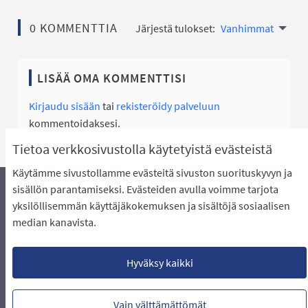
0 KOMMENTTIA
Järjestä tulokset:
Vanhimmat
LISÄÄ OMA KOMMENTTISI
Kirjaudu sisään
tai
rekisteröidy palveluun
kommentoidaksesi.
Tietoa verkkosivustolla käytetyistä evästeistä
Käytämme sivustollamme evästeitä sivuston suorituskyvyn ja
sisällön parantamiseksi. Evästeiden avulla voimme tarjota
yksilöllisemmän käyttäjäkokemuksen ja sisältöjä sosiaalisen
Äänestyksen pikaohjeet
Usein kysytyt kysymykset
median kanavista.
Näin äänestät Asukasbudjetissa
Yhteystiedot
Aluerajaukset ja budjetin jakautuminen alueille
Käyttöehdot asukkaille
Lataa avoimet datatiedostot
Hyväksy kaikki
Evästeasetukset
Vain välttämättömät