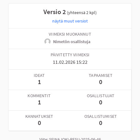
Versio 2
(yhteensä 2 kpl)
näytä muut versiot
VIIMEKSI MUOKANNUT
Nimetön osallistuja
PÄIVITETTY VIIMEKSI
11.02.2026 15:22
IDEAT
TAPAAMISET
1
0
KOMMENTIT
OSALLISTUJAT
1
0
KANNATUKSET
OSALLISTUMISET
0
0
Viite: SEINAJOKI-RESU-2025-06-46