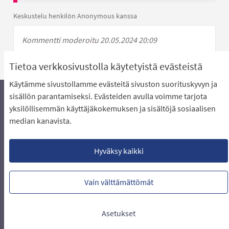
Keskustelu henkilön Anonymous kanssa
Kommentti moderoitu 20.05.2024 20:09
Tietoa verkkosivustolla käytetyistä evästeistä
Käytämme sivustollamme evästeitä sivuston suorituskyvyn ja
sisällön parantamiseksi. Evästeiden avulla voimme tarjota
yksilöllisemmän käyttäjäkokemuksen ja sisältöjä sosiaalisen
Äänestyksen pikaohjeet
Usein kysytyt kysymykset
median kanavista.
Näin äänestät Asukasbudjetissa
Yhteystiedot
Aluerajaukset ja budjetin jakautuminen alueille
Käyttöehdot asukkaille
Lataa avoimet datatiedostot
Hyväksy kaikki
Evästeasetukset
Vain välttämättömät
Verkkosivusto luotu
vapaan ohjelmiston
(Ulkoin
avulla.
Asetukset