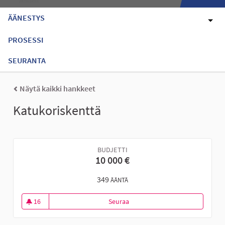
ÄÄNESTYS
PROSESSI
SEURANTA
Näytä kaikki hankkeet
Katukoriskenttä
BUDJETTI
10 000 €
349
ÄÄNTÄ
16
Seuraa
Katukoriskenttä
16 seuraajaa