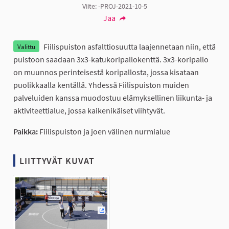
Viite: -PROJ-2021-10-5
Jaa
Fiilispuiston asfalttiosuutta laajennetaan niin, että
Valittu
puistoon saadaan 3x3-katukoripallokenttä. 3x3-koripallo
on muunnos perinteisestä koripallosta, jossa kisataan
puolikkaalla kentällä. Yhdessä Fiilispuiston muiden
palveluiden kanssa muodostuu elämyksellinen liikunta- ja
aktiviteettialue, jossa kaikenikäiset viihtyvät.
Paikka:
Fiilispuiston ja joen välinen nurmialue
LIITTYVÄT KUVAT
(Ulkoinen linkki)