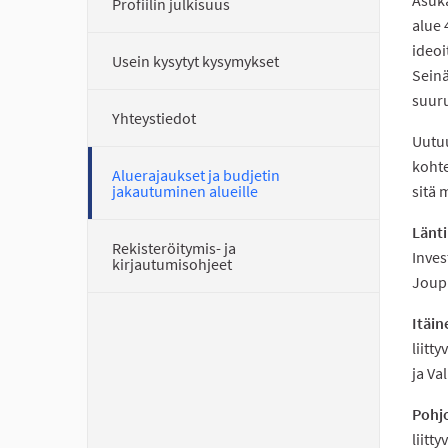
Profiilin julkisuus
alue 
ideoi
Usein kysytyt kysymykset
Seinä
suuru
Yhteystiedot
Uutuu
kohte
Aluerajaukset ja budjetin
jakautuminen alueille
sitä 
Länti
Rekisteröitymis- ja
Inves
kirjautumisohjeet
Joupp
Itäin
liitt
ja Va
Pohj
liitt