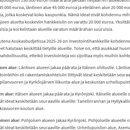
45 000 euroa, läntinen alue 45 000 euroa ja eteläinen alue 20 000 e
ta, jotka koskevat koko kaupunkia. Nämä ideat eivät kohdennu mih
joen aluetta koskeviin hankkeisiin on varattu 20 000 euroa. Yksitt
isia ja korkeintaan alueille varatun määrärahan suuruisia.
tena Asukasbudjetissa 2025-26 on investointihankkeille kohdennet
et halutaan keskittää tietyille alueille. Toive on, että asukkaat hu
mahdollisuutta, etteikö investointeja voi sijoittaa myös muihin kohte
nen alue
: Läntisen alueen jakaa päärata ja itäinen ohitustie. Läntis
tointeihin eli rakentamiskohteisiin liittyvät ideat keskitetään seuraa
ilanvuoren ja Kyrkösjärven liikunta-alue ja keskustan urheilupuis
en alue
: Itäisen alueen jakaa päärata ja Kyrönjoki. Itäiselle alueell
yvät ideat keskitetään seuraaville alueille: Tanelinrannan ja Hyllykall
lkiavuoren koulun alue.
oinen alue
: Pohjoisen alueen jakaa Kyrönjoki. Pohjoiselle alueelle 
yvät ideat keskitetään seuraaville alueille: Urheilupuiston alue, As