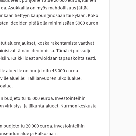
uroa. Asukkailla on myös mahdollisuus jättää
inkään tiettyyn kaupunginosaan tai kylään. Koko
äisten ideoiden pitää olla minimissään 5000 euron
ut aluerajaukset, koska rakentamista vaativat
omioisivat tämän ideoinnissa. Tämä ei poissulje
isiin. Kaikki ideat arvioidaan tapauskohtaisesti.
elle alueelle on budjetoitu 45 000 euroa.
ville alueille: Hallilanvuoren ulkoilualue,
toalue.
e on budjetoitu 45 000 euroa. Investointeihin
ion virkistys- ja liikunta-alueet, Nurmon keskusta
on budjetoitu 20 000 euroa. Investointeihin
emanseudun alue ja Halkosaari.