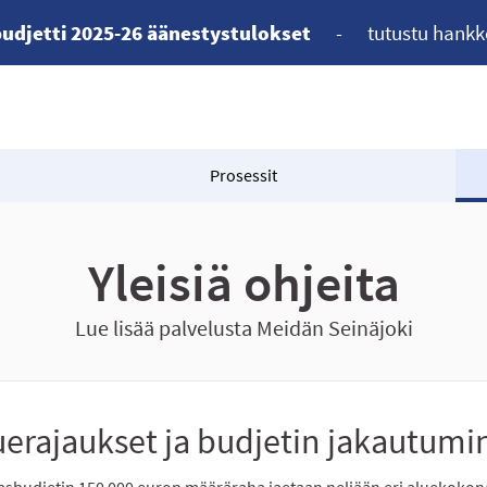
udjetti 2025-26 äänestystulokset
-
tutustu hankk
Prosessit
Yleisiä ohjeita
Lue lisää palvelusta Meidän Seinäjoki
uerajaukset ja budjetin jakautumin
sbudjetin 150 000 euron määräraha jaetaan neljään eri aluekokona