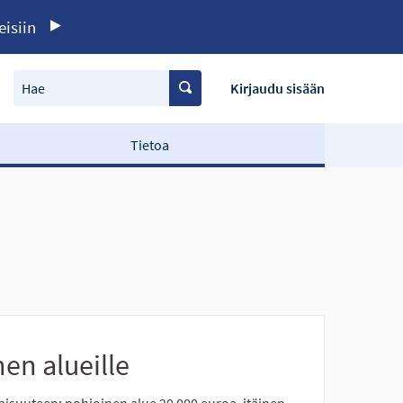
eisiin
Hae
Kirjaudu sisään
Tietoa
en alueille
isuuteen: pohjoinen alue 20 000 euroa, itäinen