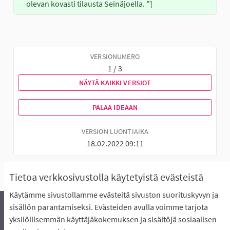
olevan kovasti tilausta Seinäjoella. "]
VERSIONUMERO
1 / 3
NÄYTÄ KAIKKI VERSIOT
PALAA IDEAAN
VERSION LUONTIAIKA
18.02.2022 09:11
Tietoa verkkosivustolla käytetyistä evästeistä
Käytämme sivustollamme evästeitä sivuston suorituskyvyn ja
sisällön parantamiseksi. Evästeiden avulla voimme tarjota
yksilöllisemmän käyttäjäkokemuksen ja sisältöjä sosiaalisen
Äänestyksen pikaohjeet
Usein kysytyt kysymykset