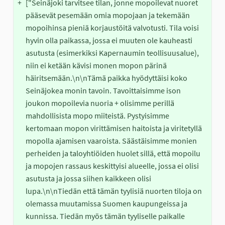
+
["Seinäjoki tarvitsee tilan, jonne mopoilevat nuoret 
pääsevät pesemään omia mopojaan ja tekemään 
mopoihinsa pieniä korjaustöitä valvotusti. Tila voisi 
hyvin olla paikassa, jossa ei muuten ole kauheasti 
asutusta (esimerkiksi Kapernaumin teollisuusalue), 
niin ei ketään kävisi monen mopon pärinä 
häiritsemään.\n\nTämä paikka hyödyttäisi koko 
Seinäjokea monin tavoin. Tavoittaisimme ison 
joukon mopoilevia nuoria + olisimme perillä 
mahdollisista mopo miiteistä. Pystyisimme 
kertomaan mopon virittämisen haitoista ja viritetyllä 
mopolla ajamisen vaaroista. Säästäisimme monien 
perheiden ja taloyhtiöiden huolet sillä, että mopoilu 
ja mopojen rassaus keskittyisi alueelle, jossa ei olisi 
asutusta ja jossa siihen kaikkeen olisi 
lupa.\n\nTiedän että tämän tyylisiä nuorten tiloja on 
olemassa muutamissa Suomen kaupungeissa ja 
kunnissa. Tiedän myös tämän tyyliselle paikalle 