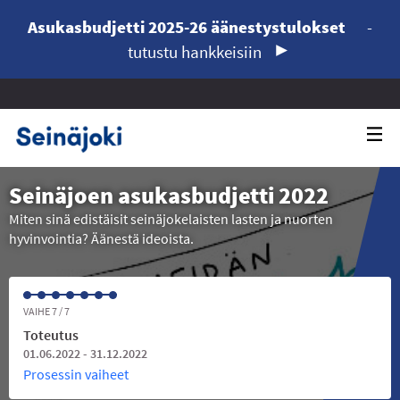
Asukasbudjetti 2025-26 äänestystulokset
-
tutustu hankkeisiin
Seinäjoen asukasbudjetti 2022
Miten sinä edistäisit seinäjokelaisten lasten ja nuorten
hyvinvointia? Äänestä ideoista.
VAIHE 7 / 7
Toteutus
01.06.2022 - 31.12.2022
Prosessin vaiheet