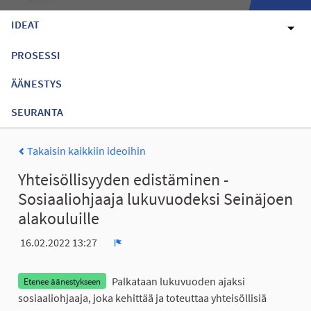
IDEAT
PROSESSI
ÄÄNESTYS
SEURANTA
Takaisin kaikkiin ideoihin
Yhteisöllisyyden edistäminen -
Sosiaaliohjaaja lukuvuodeksi Seinäjoen
alakouluille
16.02.2022 13:27
Ilmoita
Palkataan lukuvuoden ajaksi
Etenee äänestykseen
sosiaaliohjaaja, joka kehittää ja toteuttaa yhteisöllisiä