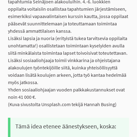
tapahtumia Seinäjoen alakouluihin. 4.-6. luokkien
oppilaita voitaisiin osallistaa tapahtumien järjestämiseen,
esimerkiksi vapaavalintaisen kurssin kautta, jossa oppilaat
pääsevät suunnittelemaan ja toteuttamaan toimintaa
yhdessä ammattilaisen kanssa.
Lisäksi lapsia ja nuoria (erityistä tukea tarvitsevia oppilaita
unohtamatta!) osallistetaan toimintaan kyselyiden avulla
siitä minkälaista toimintaa lapset toivoisivat toteutettavan.
Lisäksi sosiaaliohjaaja toimii vinkkarina ja ohjeistajana
alakoulujen työntekijöille siitä, kuinka yhteisöllisyyttä
voidaan lisätä koulujen arkeen, jotta työ kantaa hedelmää
myös jatkossa.
Yhden sosiaaliohjaajan vuoden palkkakustannukset ovat
noin 41 000 €.
(Kuva sivustolta Unsplash.com tekijä Hannah Busing)
Tämä idea etenee äänestykseen, koska: