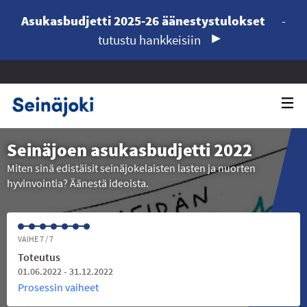
Asukasbudjetti 2025-26 äänestystulokset
-
tutustu hankkeisiin
Seinäjoen asukasbudjetti 2022
Miten sinä edistäisit seinäjokelaisten lasten ja nuorten
hyvinvointia? Äänestä ideoista.
VAIHE 7 / 7
Toteutus
01.06.2022 - 31.12.2022
Prosessin vaiheet