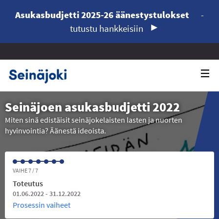
Asukasbudjetti 2025-26 äänestystulokset
-
tutustu hankkeisiin
Seinäjoen asukasbudjetti 2022
Miten sinä edistäisit seinäjokelaisten lasten ja nuorten
hyvinvointia? Äänestä ideoista.
VAIHE 7 / 7
Toteutus
01.06.2022 - 31.12.2022
Prosessin vaiheet