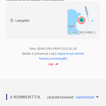
Lampitie
(Ulkoinen
Viite: SEINAJOKI-PROP-2022-02-28
Versio 2
(yhteensä 2 kpl)
näytä muut versiot
Tarkista sormenjälki
Jaa
0 KOMMENTTIA
Järjestä tulokset:
Vanhimmat