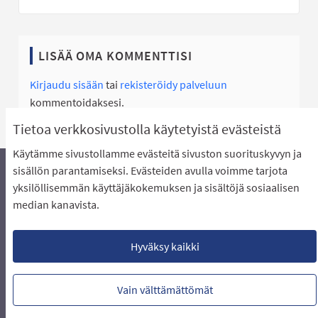
LISÄÄ OMA KOMMENTTISI
Kirjaudu sisään
tai
rekisteröidy palveluun
kommentoidaksesi.
Tietoa verkkosivustolla käytetyistä evästeistä
Käytämme sivustollamme evästeitä sivuston suorituskyvyn ja
sisällön parantamiseksi. Evästeiden avulla voimme tarjota
yksilöllisemmän käyttäjäkokemuksen ja sisältöjä sosiaalisen
Äänestyksen pikaohjeet
Usein kysytyt kysymykset
median kanavista.
Näin äänestät Asukasbudjetissa
Yhteystiedot
Aluerajaukset ja budjetin jakautuminen alueille
Käyttöehdot asukkaille
Lataa avoimet datatiedostot
Hyväksy kaikki
Evästeasetukset
Vain välttämättömät
Verkkosivusto luotu
vapaan ohjelmiston