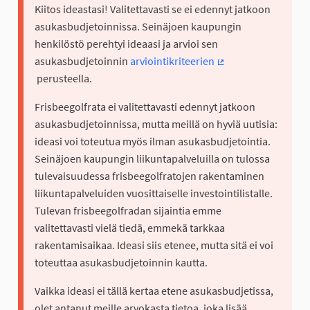
Kiitos ideastasi! Valitettavasti se ei edennyt jatkoon
asukasbudjetoinnissa. Seinäjoen kaupungin
henkilöstö perehtyi ideaasi ja arvioi sen
asukasbudjetoinnin
arviointikriteerien
(Ulkoinen linkki)
perusteella.
Frisbeegolfrata ei valitettavasti edennyt jatkoon
asukasbudjetoinnissa, mutta meillä on hyviä uutisia:
ideasi voi toteutua myös ilman asukasbudjetointia.
Seinäjoen kaupungin liikuntapalveluilla on tulossa
tulevaisuudessa frisbeegolfratojen rakentaminen
liikuntapalveluiden vuosittaiselle investointilistalle.
Tulevan frisbeegolfradan sijaintia emme
valitettavasti vielä tiedä, emmekä tarkkaa
rakentamisaikaa. Ideasi siis etenee, mutta sitä ei voi
toteuttaa asukasbudjetoinnin kautta.
Vaikka ideasi ei tällä kertaa etene asukasbudjetissa,
olet antanut meille arvokasta tietoa, joka lisää