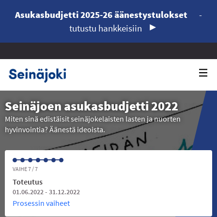
Asukasbudjetti 2025-26 äänestystulokset
-
tutustu hankkeisiin
Seinäjoen asukasbudjetti 2022
Miten sinä edistäisit seinäjokelaisten lasten ja nuorten
hyvinvointia? Äänestä ideoista.
VAIHE 7 / 7
Toteutus
01.06.2022 - 31.12.2022
Prosessin vaiheet