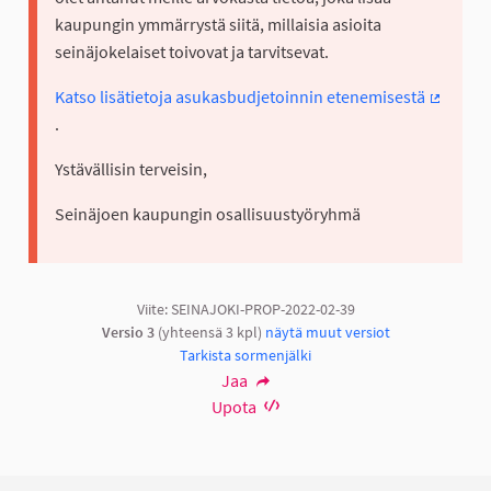
kaupungin ymmärrystä siitä, millaisia asioita
seinäjokelaiset toivovat ja tarvitsevat.
Katso lisätietoja asukasbudjetoinnin etenemisestä
(Ulkoine
.
Ystävällisin terveisin,
Seinäjoen kaupungin osallisuustyöryhmä
Viite: SEINAJOKI-PROP-2022-02-39
Versio 3
(yhteensä 3 kpl)
näytä muut versiot
Tarkista sormenjälki
Jaa
Upota