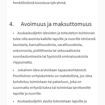
henkilöstöstä koostuva työryhmä.
4. Avoimuus ja maksuttomuus
Asukasbudjetin ideoiden ja toteutetun toiminnan
tulee olla avointa kaikille lapsille ja nuorille etnisestä
taustasta, kansallisuudesta, varallisuudesta,
uskonnosta, poliittisesta tai seksuaalisesta
suuntautumisesta tai fyysisistä ominaisuuksista
riippumatta.
Jokainen idea arvioidaan tapauskohtaisesti.
Positiivinen erityiskohtelu on mahdollista, jos idea
kohdistuu toimintaan tai palveluun, joka on
suunnattu eritystä tukea tai toimintaa tarvitseville
lapsille ja nuorille.
Asukasbudjetin avulla toteutetaan lapsille ja