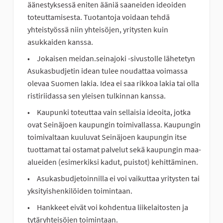
äänestyksessä eniten ääniä saaneiden ideoiden
toteuttamisesta. Tuotantoja voidaan tehdä
yhteistyössä niin yhteisöjen, yritysten kuin
asukkaiden kanssa.
Jokaisen meidan.seinajoki -sivustolle lähetetyn
Asukasbudjetin idean tulee noudattaa voimassa
olevaa Suomen lakia. Idea ei saa rikkoa lakia tai olla
ristiriidassa sen yleisen tulkinnan kanssa.
Kaupunki toteuttaa vain sellaisia ideoita, jotka
ovat Seinäjoen kaupungin toimivallassa. Kaupungin
toimivaltaan kuuluvat Seinäjoen kaupungin itse
tuottamat tai ostamat palvelut sekä kaupungin maa-
alueiden (esimerkiksi kadut, puistot) kehittäminen.
Asukasbudjetoinnilla ei voi vaikuttaa yritysten tai
yksityishenkilöiden toimintaan.
Hankkeet eivät voi kohdentua liikelaitosten ja
tytäryhteisöjen toimintaan.