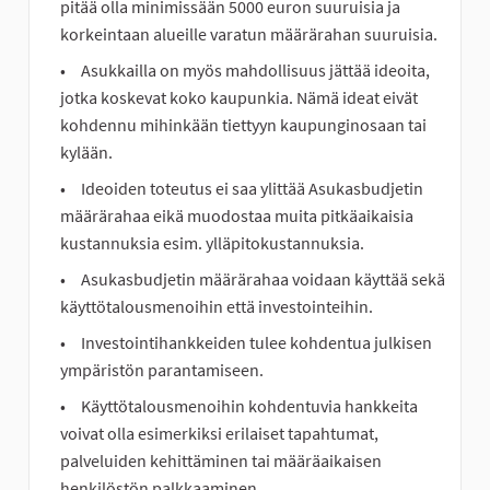
pitää olla minimissään 5000 euron suuruisia ja
korkeintaan alueille varatun määrärahan suuruisia.
Asukkailla on myös mahdollisuus jättää ideoita,
jotka koskevat koko kaupunkia. Nämä ideat eivät
kohdennu mihinkään tiettyyn kaupunginosaan tai
kylään.
Ideoiden toteutus ei saa ylittää Asukasbudjetin
määrärahaa eikä muodostaa muita pitkäaikaisia
kustannuksia esim. ylläpitokustannuksia.
Asukasbudjetin määrärahaa voidaan käyttää sekä
käyttötalousmenoihin että investointeihin.
Investointihankkeiden tulee kohdentua julkisen
ympäristön parantamiseen.
Käyttötalousmenoihin kohdentuvia hankkeita
voivat olla esimerkiksi erilaiset tapahtumat,
palveluiden kehittäminen tai määräaikaisen
henkilöstön palkkaaminen.