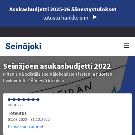
Asukasbudjetti 2025-26 äänestystulokset
-
tutustu hankkeisiin
Seinäjoen asukasbudjetti 2022
Miten sinä edistäisit seinäjokelaisten lasten ja nuorten
hyvinvointia? Äänestä ideoista.
VAIHE 7 / 7
Toteutus
01.06.2022 - 31.12.2022
Prosessin vaiheet