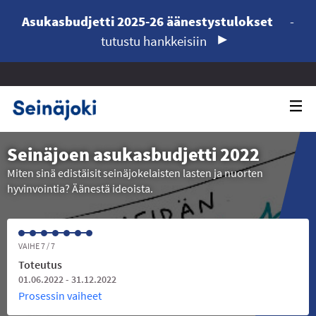
Asukasbudjetti 2025-26 äänestystulokset
-
tutustu hankkeisiin
Seinäjoen asukasbudjetti 2022
Miten sinä edistäisit seinäjokelaisten lasten ja nuorten
hyvinvointia? Äänestä ideoista.
VAIHE 7 / 7
Toteutus
01.06.2022 - 31.12.2022
Prosessin vaiheet