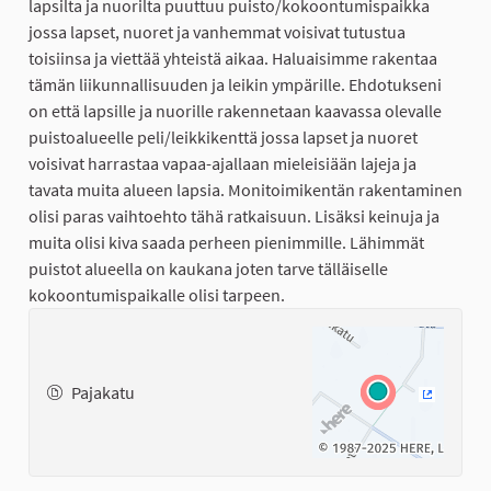
lapsilta ja nuorilta puuttuu puisto/kokoontumispaikka
jossa lapset, nuoret ja vanhemmat voisivat tutustua
toisiinsa ja viettää yhteistä aikaa. Haluaisimme rakentaa
tämän liikunnallisuuden ja leikin ympärille. Ehdotukseni
on että lapsille ja nuorille rakennetaan kaavassa olevalle
puistoalueelle peli/leikkikenttä jossa lapset ja nuoret
voisivat harrastaa vapaa-ajallaan mieleisiään lajeja ja
tavata muita alueen lapsia. Monitoimikentän rakentaminen
olisi paras vaihtoehto tähä ratkaisuun. Lisäksi keinuja ja
muita olisi kiva saada perheen pienimmille. Lähimmät
puistot alueella on kaukana joten tarve tälläiselle
kokoontumispaikalle olisi tarpeen.
Pajakatu
(Ulkoinen