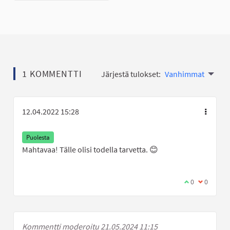
1 KOMMENTTI
Järjestä tulokset:
Vanhimmat
12.04.2022 15:28
Puolesta
Mahtavaa! Tälle olisi todella tarvetta. 😊
Olen samaa mi
0
Olen eri 
0
Kommentti moderoitu 21.05.2024 11:15