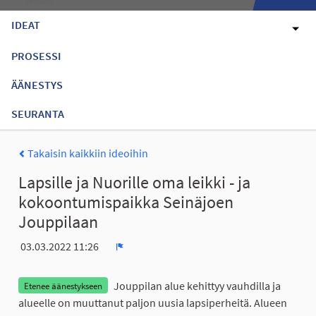
IDEAT
PROSESSI
ÄÄNESTYS
SEURANTA
Takaisin kaikkiin ideoihin
Lapsille ja Nuorille oma leikki - ja
kokoontumispaikka Seinäjoen
Jouppilaan
03.03.2022 11:26
Ilmoita
Jouppilan alue kehittyy vauhdilla ja
Etenee äänestykseen
alueelle on muuttanut paljon uusia lapsiperheitä. Alueen