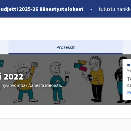
udjetti 2025-26 äänestystulokset
-
tutustu hankk
Prosessit
VA
i 2022
T
n hyvinvointia? Äänestä ideoista.
01
P