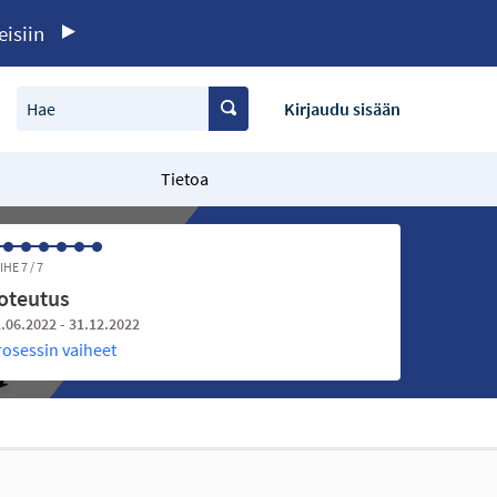
eisiin
Hae
Kirjaudu sisään
Tietoa
IHE 7 / 7
oteutus
.06.2022 - 31.12.2022
rosessin vaiheet