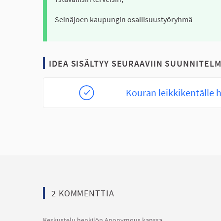
Seinäjoen kaupungin osallisuustyöryhmä
IDEA SISÄLTYY SEURAAVIIN SUUNNITELM
Kouran leikkikentälle
2 KOMMENTTIA
Keskustelu henkilön Anonymous kanssa