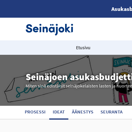
Asukasb
Etusivu
Seinäjoen asukasbudjett
Miten sinä edistäisit seinäjokelaisten lasten ja nuorte
PROSESSI
IDEAT
ÄÄNESTYS
SEURANTA