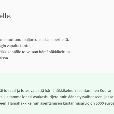
lle.
on muuttanut paljon uusia lapsiperheitä.
gin vapaita tontteja.
e leikkikentälle toivotaan hämähäkkikeinua.
sissa.
ivät ideaasi ja totesivat, että hämähäkkikeinun asentaminen Kouran
tta. Laitamme ideasi asukasbudjetoinnin äänestysvaiheeseen, jossa
kseen. Hämähäkkikeinun asentamisen kustannusarvio on 5000 euro