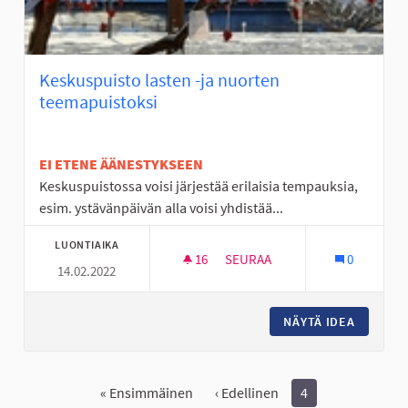
Keskuspuisto lasten -ja nuorten
teemapuistoksi
EI ETENE ÄÄNESTYKSEEN
Keskuspuistossa voisi järjestää erilaisia tempauksia,
esim. ystävänpäivän alla voisi yhdistää...
LUONTIAIKA
16
16 SEURAAJAA
SEURAA
0
14.02.2022
KESKUSPUISTO LASTEN -JA N
NÄYTÄ IDEA
KESKUSP
« Ensimmäinen
‹ Edellinen
4