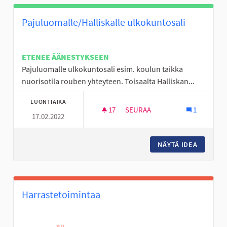
Pajuluomalle/Halliskalle ulkokuntosali
ETENEE ÄÄNESTYKSEEN
Pajuluomalle ulkokuntosali esim. koulun taikka
nuorisotila rouben yhteyteen. Toisaalta Halliskan...
LUONTIAIKA
17
17 SEURAAJAA
SEURAA
1
17.02.2022
PAJULUOMALLE/HALLISKALLE 
NÄYTÄ IDEA
PAJULUO
Harrastetoimintaa