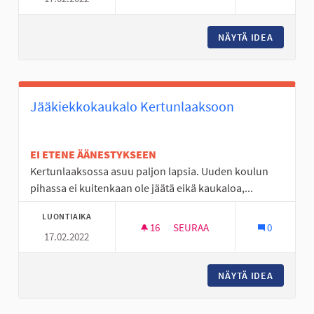
NÄYTÄ IDEA
LASTEN 
Jääkiekkokaukalo Kertunlaaksoon
EI ETENE ÄÄNESTYKSEEN
Kertunlaaksossa asuu paljon lapsia. Uuden koulun
pihassa ei kuitenkaan ole jäätä eikä kaukaloa,...
LUONTIAIKA
16
16 SEURAAJAA
SEURAA
0
17.02.2022
JÄÄKIEKKOKAUKALO KERTUN
NÄYTÄ IDEA
JÄÄKIE