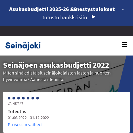
Asukasbudjetti 2025-26 äänestystulokset
-
tutustu hankkeisiin
Seinäjoen asukasbudjetti 2022
Miten sinä edistäisit seinäjokelaisten lasten ja nuorten
hyvinvointia? Äänestä ideoista.
VAIHE 7 / 7
Toteutus
01.06.2022 - 31.12.2022
Prosessin vaiheet