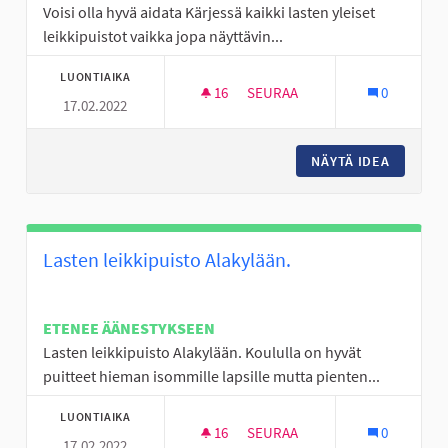
Voisi olla hyvä aidata Kärjessä kaikki lasten yleiset
leikkipuistot vaikka jopa näyttävin...
LUONTIAIKA
16
16 SEURAAJAA
SEURAA
0
17.02.2022
VERKKOAIDAT LASTEN LEIKKIK
NÄYTÄ IDEA
VERKKOA
Lasten leikkipuisto Alakylään.
ETENEE ÄÄNESTYKSEEN
Lasten leikkipuisto Alakylään. Koululla on hyvät
puitteet hieman isommille lapsille mutta pienten...
LUONTIAIKA
16
16 SEURAAJAA
SEURAA
0
17.02.2022
LASTEN LEIKKIPUISTO ALAKYL