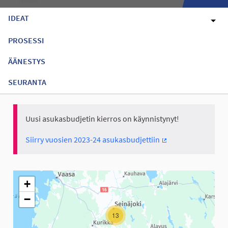
IDEAT
PROSESSI
ÄÄNESTYS
SEURANTA
Uusi asukasbudjetin kierros on käynnistynyt!
Siirry vuosien 2023-24 asukasbudjettiin
(Ulkoinen linkki)
Seuraavassa elementissä on kartta, joka esittää tämän sivun tiet
+
−
13