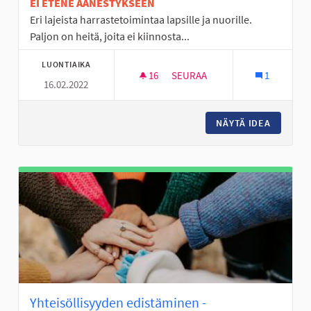
EI ETENE ÄÄNESTYKSEEN
Eri lajeista harrastetoimintaa lapsille ja nuorille.
Paljon on heitä, joita ei kiinnosta...
LUONTIAIKA
16
16 SEURAAJAA
SEURAA
1
16.02.2022
HARRASTETOIMINTAA
NÄYTÄ IDEA
HARRAS
Yhteisöllisyyden edistäminen -