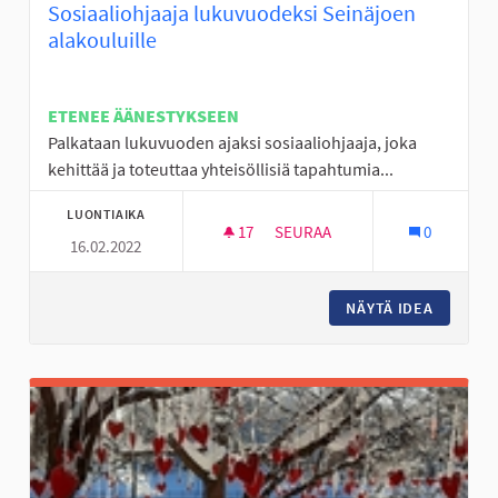
Sosiaaliohjaaja lukuvuodeksi Seinäjoen
alakouluille
ETENEE ÄÄNESTYKSEEN
Palkataan lukuvuoden ajaksi sosiaaliohjaaja, joka
kehittää ja toteuttaa yhteisöllisiä tapahtumia...
LUONTIAIKA
17
17 SEURAAJAA
SEURAA
0
16.02.2022
YHTEISÖLLISYYDEN EDISTÄMIN
NÄYTÄ IDEA
YHTEISÖ