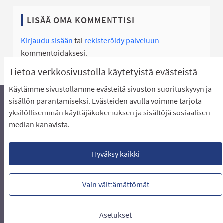
LISÄÄ OMA KOMMENTTISI
Kirjaudu sisään
tai
rekisteröidy palveluun
kommentoidaksesi.
Tietoa verkkosivustolla käytetyistä evästeistä
Käytämme sivustollamme evästeitä sivuston suorituskyvyn ja
sisällön parantamiseksi. Evästeiden avulla voimme tarjota
yksilöllisemmän käyttäjäkokemuksen ja sisältöjä sosiaalisen
Äänestyksen pikaohjeet
Usein kysytyt kysymykset
median kanavista.
Näin äänestät Asukasbudjetissa
Yhteystiedot
Aluerajaukset ja budjetin jakautuminen alueille
Käyttöehdot asukkaille
Lataa avoimet datatiedostot
Hyväksy kaikki
Evästeasetukset
Vain välttämättömät
Verkkosivusto luotu
vapaan ohjelmiston
(Ulkoin
avulla.
Asetukset