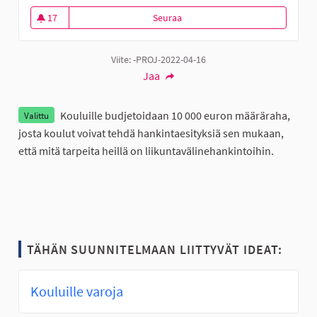
17
Seuraa
Kouluille varoja lasten urheiluv
17 seuraajaa
Viite: -PROJ-2022-04-16
Jaa
Kouluille budjetoidaan 10 000 euron määräraha,
Valittu
josta koulut voivat tehdä hankintaesityksiä sen mukaan,
että mitä tarpeita heillä on liikuntavälinehankintoihin.
TÄHÄN SUUNNITELMAAN LIITTYVÄT IDEAT:
Kouluille varoja