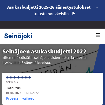
Asukasbudjetti 2025-26 äänestystulokset
-
tutustu hankkeisiin
Seinäjoen asukasbudjetti 2022
Miten sinä edistäisit seinäjokelaisten lasten ja nuorten
hyvinvointia? Äänestä ideoista.
VAIHE 7 / 7
Toteutus
01.06.2022 - 31.12.2022
Prosessin vaiheet