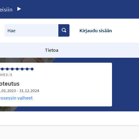
eisiin
Hae
Kirjaudu sisään
Tietoa
IHE 8 / 8
oteutus
.01.2023 - 31.12.2024
rosessin vaiheet