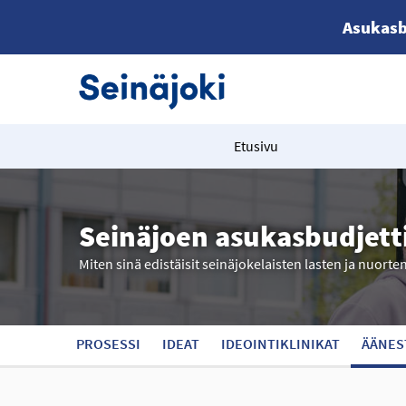
Asukasb
Etusivu
Seinäjoen asukasbudjett
Miten sinä edistäisit seinäjokelaisten lasten ja nuorte
PROSESSI
IDEAT
IDEOINTIKLINIKAT
ÄÄNES