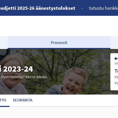
udjetti 2025-26 äänestystulokset
-
tutustu hankk
Prosessit
VA
i 2023-24
T
n hyvinvointia? Kerro ideasi.
01
P
TYS
SEURANTA