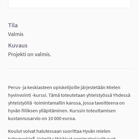
Tila
Valmis
Kuvaus
Projekti on valmis.
Perus- ja keskiasteen opiskelijoille järjestetään Mielen
hyvinvointi -kurssi. Tämä toteutetaan yhteistyössä Yhdessä
yhteistyöllä -toimintamallin kanssa, jossa tavoitteena on
hyvän fiiliksen ylläpitäminen. Kurssin toteuttamisen
kustannusarvio on 10 000 euroa.
Koulut voivat halutessaan suorittaa Hyvän mielen
taitomerkin®. Valmiit sähköiset oppimateriaalit ovat