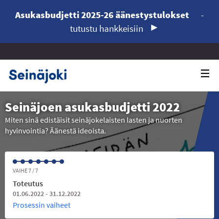
Asukasbudjetti 2025-26 äänestystulokset
-
tutustu hankkeisiin
Seinäjoen asukasbudjetti 2022
Miten sinä edistäisit seinäjokelaisten lasten ja nuorten
hyvinvointia? Äänestä ideoista.
VAIHE 7 / 7
Toteutus
01.06.2022 - 31.12.2022
Prosessin vaiheet