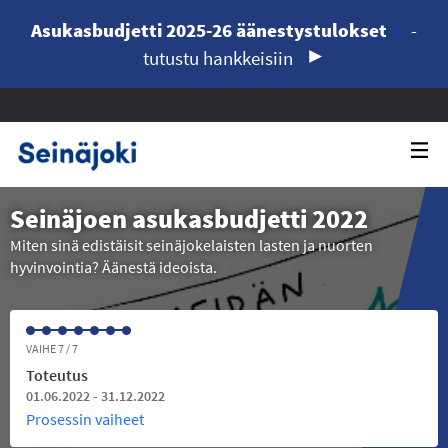
Asukasbudjetti 2025-26 äänestystulokset
-
tutustu hankkeisiin
Seinäjoen asukasbudjetti 2022
Miten sinä edistäisit seinäjokelaisten lasten ja nuorten
hyvinvointia? Äänestä ideoista.
VAIHE 7 / 7
Toteutus
01.06.2022 - 31.12.2022
Prosessin vaiheet