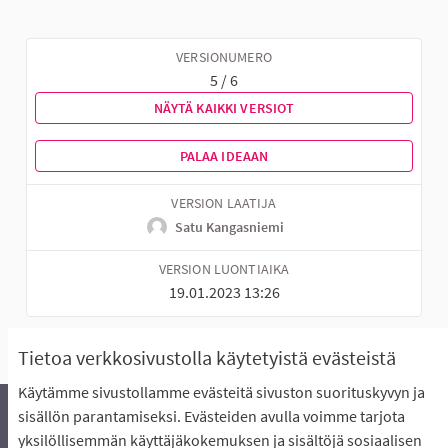
VERSIONUMERO
5 / 6
NÄYTÄ KAIKKI VERSIOT
PALAA IDEAAN
VERSION LAATIJA
Satu Kangasniemi
VERSION LUONTIAIKA
19.01.2023 13:26
Tietoa verkkosivustolla käytetyistä evästeistä
Käytämme sivustollamme evästeitä sivuston suorituskyvyn ja
sisällön parantamiseksi. Evästeiden avulla voimme tarjota
yksilöllisemmän käyttäjäkokemuksen ja sisältöjä sosiaalisen
Äänestyksen pikaohjeet
Usein kysytyt kysymykset