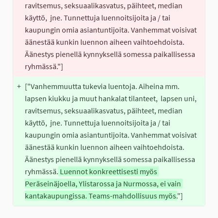
ravitsemus, seksuaalikasvatus, päihteet, median 
käyttö,  jne. Tunnettuja luennoitsijoita ja / tai 
kaupungin omia asiantuntijoita. Vanhemmat voisivat 
äänestää kunkin luennon aiheen vaihtoehdoista. 
Äänestys pienellä kynnyksellä somessa paikallisessa 
ryhmässä."]
+
["Vanhemmuutta tukevia luentoja. Aiheina mm. 
lapsen kiukku ja muut hankalat tilanteet,  lapsen uni, 
ravitsemus, seksuaalikasvatus, päihteet, median 
käyttö,  jne. Tunnettuja luennoitsijoita ja / tai 
kaupungin omia asiantuntijoita. Vanhemmat voisivat 
äänestää kunkin luennon aiheen vaihtoehdoista. 
Äänestys pienellä kynnyksellä somessa paikallisessa 
ryhmässä.
 Luennot konkreettisesti myös 
Peräseinäjoella, Ylistarossa ja Nurmossa, ei vain 
kantakaupungissa. Teams-mahdollisuus myös.
"]