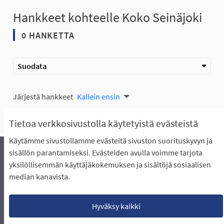
Hankkeet kohteelle Koko Seinäjoki
0 HANKETTA
Suodata
Järjestä hankkeet
Kallein ensin
Tietoa verkkosivustolla käytetyistä evästeistä
Käytämme sivustollamme evästeitä sivuston suorituskyvyn ja
sisällön parantamiseksi. Evästeiden avulla voimme tarjota
yksilöllisemmän käyttäjäkokemuksen ja sisältöjä sosiaalisen
Äänestyksen pikaohjeet
Usein kysytyt kysymykset
median kanavista.
Näin äänestät Asukasbudjetissa
Yhteystiedot
Aluerajaukset ja budjetin jakautuminen alueille
Käyttöehdot asukkaille
Lataa avoimet datatiedostot
Hyväksy kaikki
Evästeasetukset