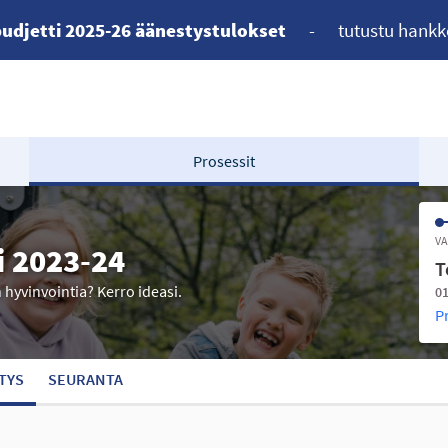
udjetti 2025-26 äänestystulokset
-
tutustu hankk
Prosessit
VA
i 2023-24
T
n hyvinvointia? Kerro ideasi.
01
P
TYS
SEURANTA