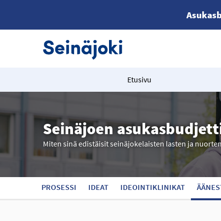
Asukasb
Etusivu
Seinäjoen asukasbudjett
Miten sinä edistäisit seinäjokelaisten lasten ja nuorte
PROSESSI
IDEAT
IDEOINTIKLINIKAT
ÄÄNES