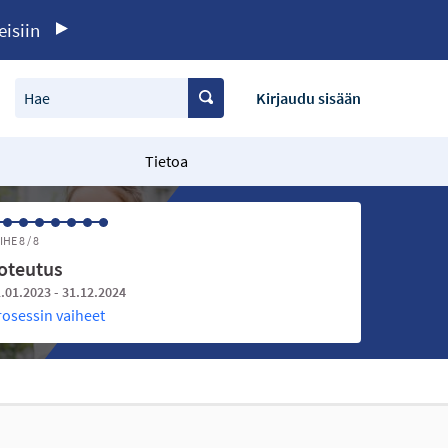
eisiin
Hae
Kirjaudu sisään
Tietoa
IHE 8 / 8
oteutus
.01.2023 - 31.12.2024
rosessin vaiheet