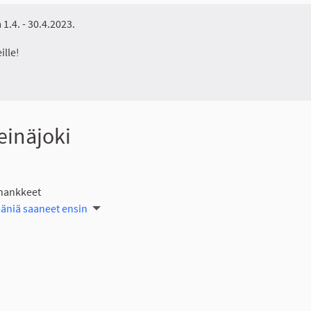
1.4. - 30.4.2023.
ille!
einäjoki
 hankkeet
ääniä saaneet ensin