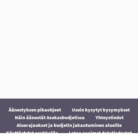
Äänestyksen pikaohjeet
Usein kysytyt kysymykset
Näin äänestät Asukasbudjetissa
Yhteystiedot
Aluerajaukset ja budjetin jakautuminen alueille
Käyttöehdot asukkaille
Lataa avoimet datatiedostot