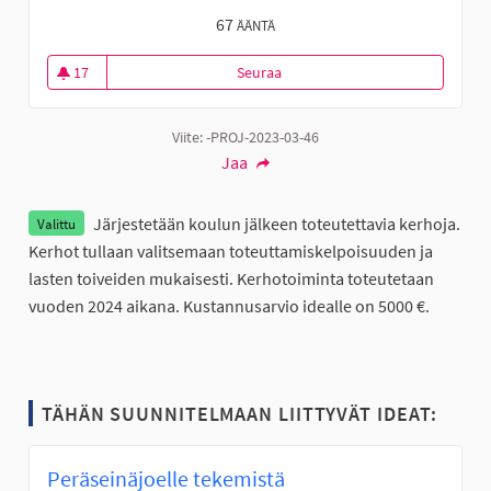
67
ÄÄNTÄ
17
Seuraa
Koulun jälkeen järjestettäviä ke
17 seuraajaa
Viite: -PROJ-2023-03-46
Jaa
Järjestetään koulun jälkeen toteutettavia kerhoja.
Valittu
Kerhot tullaan valitsemaan toteuttamiskelpoisuuden ja
lasten toiveiden mukaisesti. Kerhotoiminta toteutetaan
vuoden 2024 aikana. Kustannusarvio idealle on 5000 €.
TÄHÄN SUUNNITELMAAN LIITTYVÄT IDEAT:
Peräseinäjoelle tekemistä