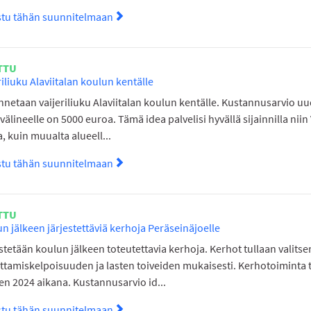
stu tähän suunnitelmaan
Tutustu suunnitelmaan Peräseinäjoen D
TTU
riliuku Alaviitalan koulun kentälle
netaan vaijeriliuku Alaviitalan koulun kentälle. Kustannusarvio uu
ivälineelle on 5000 euroa. Tämä idea palvelisi hyvällä sijainnilla niin 
a, kuin muualta alueell...
stu tähän suunnitelmaan
Tutustu suunnitelmaan Vaijeriliuku Alav
TTU
n jälkeen järjestettäviä kerhoja Peräseinäjoelle
stetään koulun jälkeen toteutettavia kerhoja. Kerhot tullaan valit
ttamiskelpoisuuden ja lasten toiveiden mukaisesti. Kerhotoiminta 
n 2024 aikana. Kustannusarvio id...
stu tähän suunnitelmaan
Tutustu suunnitelmaan Koulun jälkeen jä