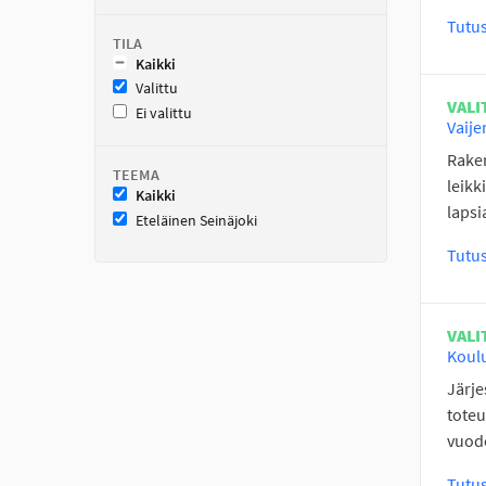
Tutu
TILA
Kaikki
Valittu
VALI
Ei valittu
Vaije
Raken
TEEMA
leikk
Kaikki
lapsi
Eteläinen Seinäjoki
Tutu
VALI
Koulu
Järje
toteu
vuode
Tutu