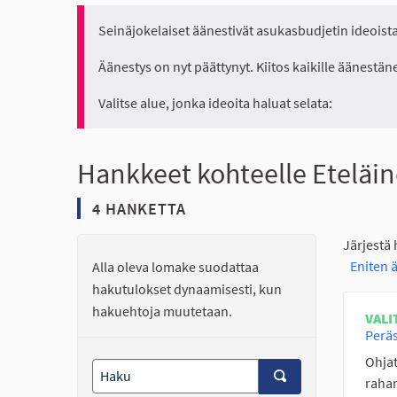
Seinäjokelaiset äänestivät asukasbudjetin ideoista 
Äänestys on nyt päättynyt. Kiitos kaikille äänestäne
Valitse alue, jonka ideoita haluat selata:
Hankkeet kohteelle Eteläin
4 HANKETTA
Järjestä
Eniten 
Alla oleva lomake suodattaa
hakutulokset dynaamisesti, kun
hakuehtoja muutetaan.
VALI
Peräs
Ohjat
rahan