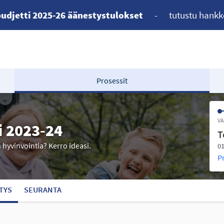
udjetti 2025-26 äänestystulokset
-
tutustu hankk
Prosessit
VA
i 2023-24
T
n hyvinvointia? Kerro ideasi.
01
P
TYS
SEURANTA