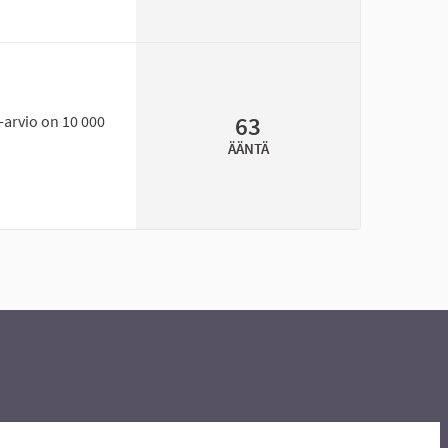
63
a-arvio on 10 000
ÄÄNTÄ
salilaitteiden päivitys