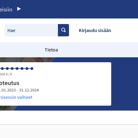
eisiin
Hae
Kirjaudu sisään
Tietoa
IHE 8 / 8
oteutus
.01.2023 - 31.12.2024
rosessin vaiheet