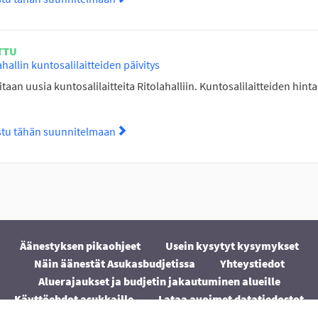
TTU
ahallin kuntosalilaitteiden päivitys
taan uusia kuntosalilaitteita Ritolahalliin. Kuntosalilaitteiden hint
stu tähän suunnitelmaan
Tutustu suunnitelmaan Ritolahallin kunto
Äänestyksen pikaohjeet
Usein kysytyt kysymykset
Näin äänestät Asukasbudjetissa
Yhteystiedot
Aluerajaukset ja budjetin jakautuminen alueille
Käyttöehdot asukkaille
Lataa avoimet datatiedostot
Evästeasetukset