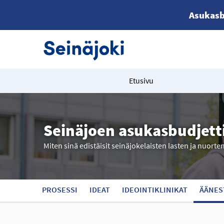
Asukasb
Etusivu
Seinäjoen asukasbudjett
Miten sinä edistäisit seinäjokelaisten lasten ja nuorte
PROSESSI
IDEAT
IDEOINTIKLINIKAT
ÄÄNES