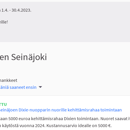
1.4. - 30.4.2023.
ille!
en Seinäjoki
 hankkeet
ääniä saaneet ensin
TTU
einäjoen Dixie-nuopparin nuorille kehittämisrahaa toimintaan
aan 5000 euroa kehittämisrahaa Dixien toimintaan. Nuoret saavat i
 käytöstä vuonna 2024. Kustannusarvio idealle on 5000 €.