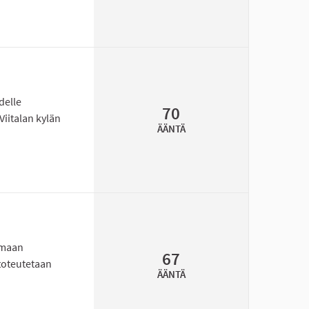
ixie-nuopparin nuorille kehittämisrahaa toimintaan
delle
70
Viitalan kylän
ÄÄNTÄ
iitalan koulun kentälle
semaan
67
toteutetaan
ÄÄNTÄ
rjestettäviä kerhoja Peräseinäjoelle