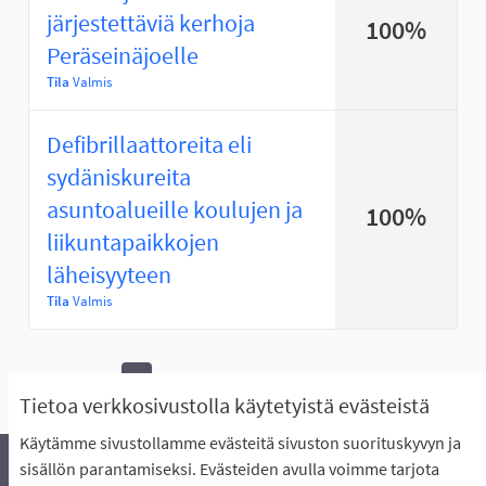
järjestettäviä kerhoja
100%
Peräseinäjoelle
Tila
Valmis
Defibrillaattoreita eli
sydäniskureita
asuntoalueille koulujen ja
100%
liikuntapaikkojen
läheisyyteen
Tila
Valmis
1
Seuraava ›
Viimeinen »
Tietoa verkkosivustolla käytetyistä evästeistä
Käytämme sivustollamme evästeitä sivuston suorituskyvyn ja
sisällön parantamiseksi. Evästeiden avulla voimme tarjota