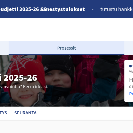
udjetti 2025-26 äänestystulokset
-
tutustu hankk
Prosessit
VA
i 2025-26
H
yvinvointia? Kerro ideasi.
01
P
TYS
SEURANTA