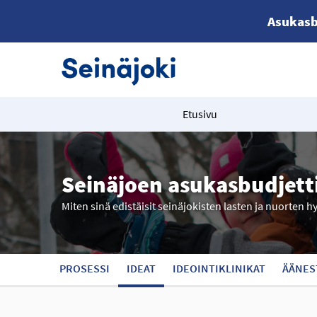
Asukasb
Etusivu
Seinäjoen asukasbudjett
Miten sinä edistäisit seinäjokisten lasten ja nuorten h
PROSESSI
IDEAT
IDEOINTIKLINIKAT
ÄÄNES