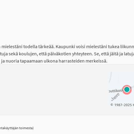
 mielestäni todella tärkeää. Kaupunki voisi mielestäni tukea liikun
uja sekä koulujen, että päiväkotien yhteyteen. Se, että jäitä ja latuj
ä ja nuoria tapaamaan ulkona harrasteiden merkeissä.
ntakäyttäjän toimesta)