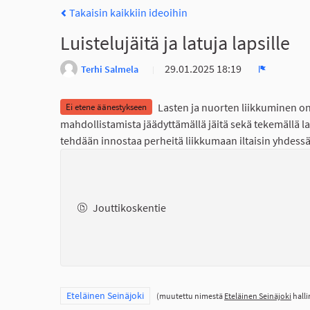
Takaisin kaikkiin ideoihin
Luistelujäitä ja latuja lapsille
29.01.2025 18:19
Terhi Salmela
Ilmoita
Lasten ja nuorten liikkuminen on
Ei etene äänestykseen
mahdollistamista jäädyttämällä jäitä sekä tekemällä lat
tehdään innostaa perheitä liikkumaan iltaisin yhdess
Jouttikoskentie
Rajaa tulokset teeman mukaan: Eteläinen Seinäjoki
Eteläinen Seinäjoki
(muutettu nimestä
Eteläinen Seinäjoki
halli