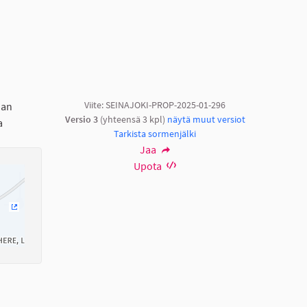
Viite: SEINAJOKI-PROP-2025-01-296
nan
Versio 3
(yhteensä 3 kpl)
näytä muut versiot
a
Tarkista sormenjälki
Jaa
Upota
(Ulkoinen linkki)