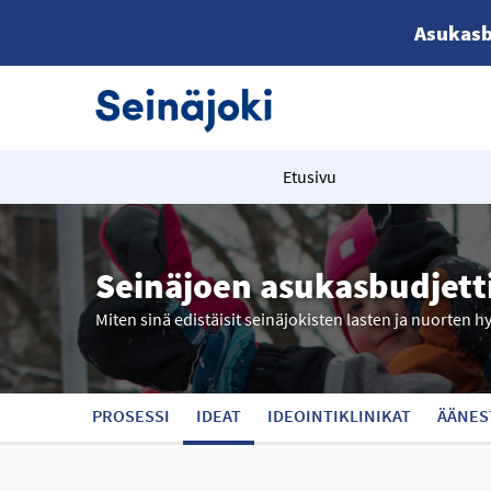
Asukasb
Etusivu
Seinäjoen asukasbudjett
Miten sinä edistäisit seinäjokisten lasten ja nuorten h
PROSESSI
IDEAT
IDEOINTIKLINIKAT
ÄÄNES