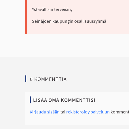
(Ulkoinen linkki)
Ystävällisin terveisin,
Seinäjoen kaupungin osallisuusryhmä
0 KOMMENTTIA
LISÄÄ OMA KOMMENTTISI
Kirjaudu sisään
tai
rekisteröidy palveluun
kommento