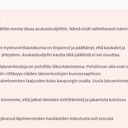
:
Jätitte monta ideaa asukasbudjettiin. Nämä eivät valitettavasti eden
hyvinvointilautakunta on linjannut ja päättänyt, että kaukalot ja
n yhteyteen. Asukasbudjetin kautta tätä päätöstä ei voi muuttaa.
latuverkostoja on pohdittu liikuntatoimessa. Pohdinnan alla ovat o
in riittävyys näiden latuverkostojen kunnossapitoon.
 palveluverkon laajuuden koko kaupungin osalta. Uusia latuverkosto
 toivomme, että jatkat ideoiden kehittämistä ja jakamista tulevissa
styksessä läpimenneiden hankkeiden toteutusta voit seurata