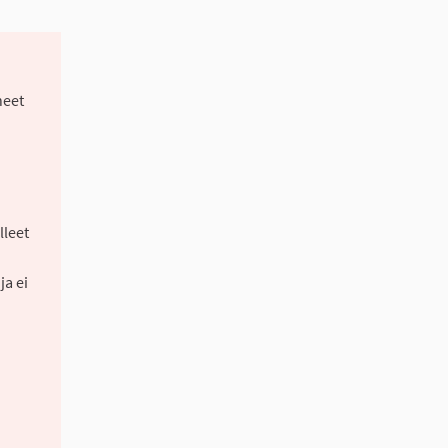
neet
lleet
ja ei