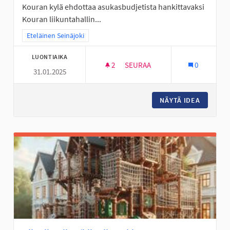
Kouran kylä ehdottaa asukasbudjetista hankittavaksi
Kouran liikuntahallin...
Rajaa tulokset teeman mukaan: Eteläinen Seinäjoki
Eteläinen Seinäjoki
LUONTIAIKA
2
2 SEURAAJAA
SEURAA
0
31.01.2025
MONITOIMIKENTTÄ KOURAAN
NÄYTÄ IDEA
MONITO