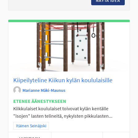
NÄYTÄ IDEA
TURVALL
Kiipeilyteline Kiikun kylän koululaisille
Marianne Mäki-Maunus
ETENEE ÄÄNESTYKSEEN
Kiikkulaiset koululaiset toivovat kylän kentälle
"isojen" lasten telineitä, nykyisten pikkulasten...
Rajaa tulokset teeman mukaan: Itäinen Seinäjoki
Itäinen Seinäjoki