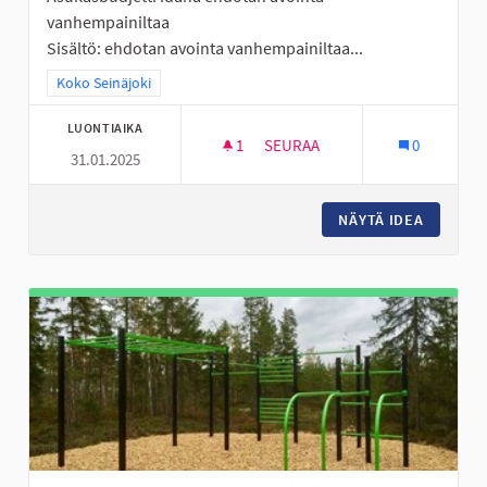
vanhempainiltaa
Sisältö: ehdotan avointa vanhempainiltaa...
Rajaa tulokset teeman mukaan: Koko Seinäjoki
Koko Seinäjoki
LUONTIAIKA
1
1 SEURAAJA
SEURAA
0
31.01.2025
AVOIN VANHEMPAINILTA
NÄYTÄ IDEA
AVOIN V