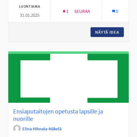
LUONTIAIKA
1
1 SEURAAJA
SEURAA
0
31.01.2025
KEINUKARUSELLI ALAVIITAN K
NÄYTÄ IDEA
KEINUKA
Ensiaputaitojen opetusta lapsille ja
nuorille
Elina Hihnala-Mäkelä