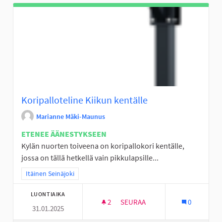
Koripalloteline Kiikun kentälle
Marianne Mäki-Maunus
ETENEE ÄÄNESTYKSEEN
Kylän nuorten toiveena on koripallokori kentälle,
jossa on tällä hetkellä vain pikkulapsille...
Rajaa tulokset teeman mukaan: Itäinen Seinäjoki
Itäinen Seinäjoki
LUONTIAIKA
2
2 SEURAAJAA
SEURAA
0
31.01.2025
KORIPALLOTELINE KIIKUN KEN