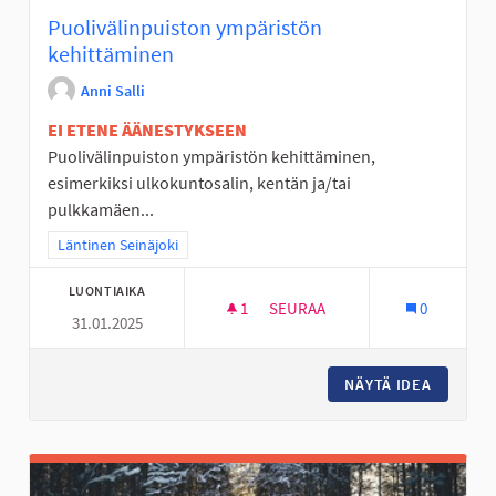
Puolivälinpuiston ympäristön
kehittäminen
Anni Salli
EI ETENE ÄÄNESTYKSEEN
Puolivälinpuiston ympäristön kehittäminen,
esimerkiksi ulkokuntosalin, kentän ja/tai
pulkkamäen...
Rajaa tulokset teeman mukaan: Läntinen Seinäjoki
Läntinen Seinäjoki
LUONTIAIKA
1
1 SEURAAJA
SEURAA
0
31.01.2025
PUOLIVÄLINPUISTON YMPÄRIS
NÄYTÄ IDEA
PUOLIVÄ