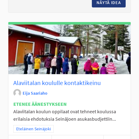
NÄYTÄ IDEA
KUNTORA
Alaviitalan koululle kontaktikeinu
Eija Saariaho
ETENEE ÄÄNESTYKSEEN
Alaviitalan koulun oppilaat ovat tehneet koulussa
erilaisia ehdotuksia Seinäjoen asukasbudjettiin...
Rajaa tulokset teeman mukaan: Eteläinen Seinäjoki
Eteläinen Seinäjoki