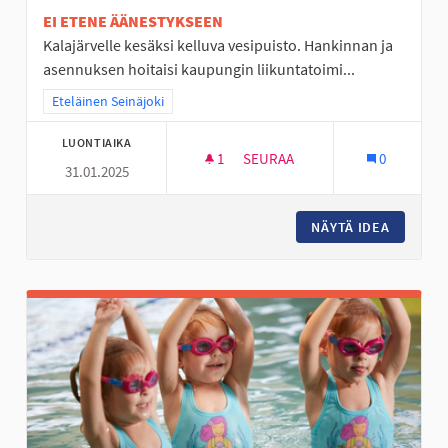
EI ETENE ÄÄNESTYKSEEN
Kalajärvelle kesäksi kelluva vesipuisto. Hankinnan ja
asennuksen hoitaisi kaupungin liikuntatoimi...
Rajaa tulokset teeman mukaan: Eteläinen Seinäjoki
Eteläinen Seinäjoki
LUONTIAIKA
1
1 SEURAAJA
SEURAA
0
31.01.2025
KELLUVA VESIPUISTO KALAJÄR
NÄYTÄ IDEA
KELLUVA