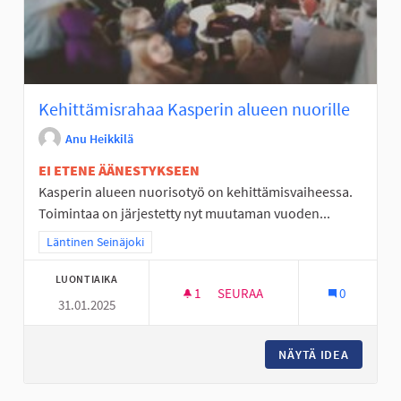
Kehittämisrahaa Kasperin alueen nuorille
Anu Heikkilä
EI ETENE ÄÄNESTYKSEEN
Kasperin alueen nuorisotyö on kehittämisvaiheessa.
Toimintaa on järjestetty nyt muutaman vuoden...
Rajaa tulokset teeman mukaan: Läntinen Seinäjoki
Läntinen Seinäjoki
LUONTIAIKA
1
1 SEURAAJA
SEURAA
0
31.01.2025
KEHITTÄMISRAHAA KASPERIN 
NÄYTÄ IDEA
KEHITTÄ