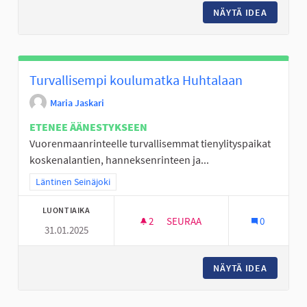
NÄYTÄ IDEA
KORIPA
Turvallisempi koulumatka Huhtalaan
Maria Jaskari
ETENEE ÄÄNESTYKSEEN
Vuorenmaanrinteelle turvallisemmat tienylityspaikat
koskenalantien, hanneksenrinteen ja...
Rajaa tulokset teeman mukaan: Läntinen Seinäjoki
Läntinen Seinäjoki
LUONTIAIKA
2
2 SEURAAJAA
SEURAA
0
31.01.2025
TURVALLISEMPI KOULUMATKA
NÄYTÄ IDEA
TURVAL