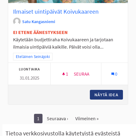
Ilmaiset uintipäivät Koivukaareen
Satu Kangasniemi
EI ETENE ÄÄNESTYKSEEN
Käytetään budjettiraha Koivukaareen ja tarjotaan
ilmaisia uintipäiviä kaikille. Päivät voisi olla...
Rajaa tulokset teeman mukaan: Eteläinen Seinäjoki
Eteläinen Seinäjoki
LUONTIAIKA
1
1 SEURAAJA
SEURAA
0
31.01.2025
ILMAISET UINTIPÄIVÄT KOIVU
NÄYTÄ IDEA
ILMAISE
1
Seuraava ›
Viimeinen »
Näytä kaikki peruutetut ideat
Tietoa verkkosivustolla käytetyistä evästeistä