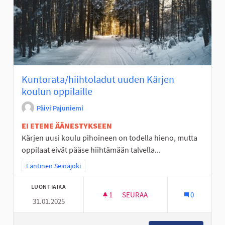
Kuntorata/hiihtoladut uuden Kärjen
koulun oppilaille
Päivi Pajuniemi
EI ETENE ÄÄNESTYKSEEN
Kärjen uusi koulu pihoineen on todella hieno, mutta
oppilaat eivät pääse hiihtämään talvella...
Rajaa tulokset teeman mukaan: Läntinen Seinäjoki
Läntinen Seinäjoki
LUONTIAIKA
1
1 SEURAAJA
SEURAA
0
31.01.2025
KUNTORATA/HIIHTOLADUT UUD