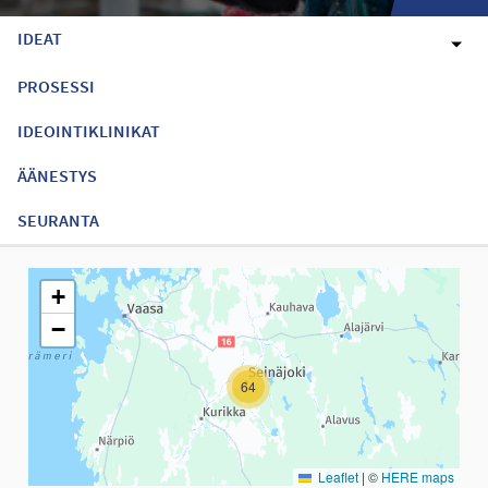
IDEAT
PROSESSI
IDEOINTIKLINIKAT
ÄÄNESTYS
SEURANTA
Seuraavassa elementissä on kartta, joka esittää tämän sivun tiet
+
−
64
Leaflet
|
©
HERE maps