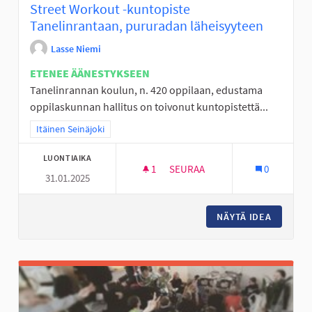
Street Workout -kuntopiste
Tanelinrantaan, pururadan läheisyyteen
Lasse Niemi
ETENEE ÄÄNESTYKSEEN
Tanelinrannan koulun, n. 420 oppilaan, edustama
oppilaskunnan hallitus on toivonut kuntopistettä...
Rajaa tulokset teeman mukaan: Itäinen Seinäjoki
Itäinen Seinäjoki
LUONTIAIKA
1
1 SEURAAJA
SEURAA
0
31.01.2025
STREET WORKOUT -KUNTOPIST
NÄYTÄ IDEA
STREET 