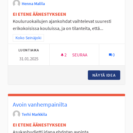
Henna Malila
EI ETENE ÄÄNESTYKSEEN
Kouluruokailujen ajankohdat vaihtelevat suuresti
erikokoisissa kouluissa, ja on tilanteita, että...
Rajaa tulokset teeman mukaan: Koko Seinäjoki
Koko Seinäjoki
LUONTIAIKA
2
2 SEURAAJAA
SEURAA
0
31.01.2025
PERUSOPETUKSEN KOULUJEN 
NÄYTÄ IDEA
PERUSOP
Avoin vanhempainilta
Terhi Markkila
EI ETENE ÄÄNESTYKSEEN
Asukasbudjetti idana ehdotan avointa