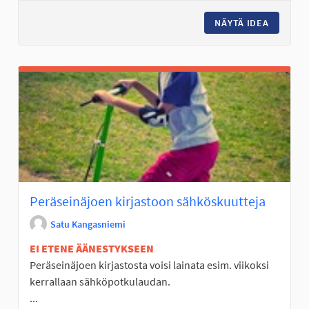
NÄYTÄ IDEA
POMPPUM
Peräseinäjoen kirjastoon sähköskuutteja
Satu Kangasniemi
EI ETENE ÄÄNESTYKSEEN
Peräseinäjoen kirjastosta voisi lainata esim. viikoksi
kerrallaan sähköpotkulaudan.
...