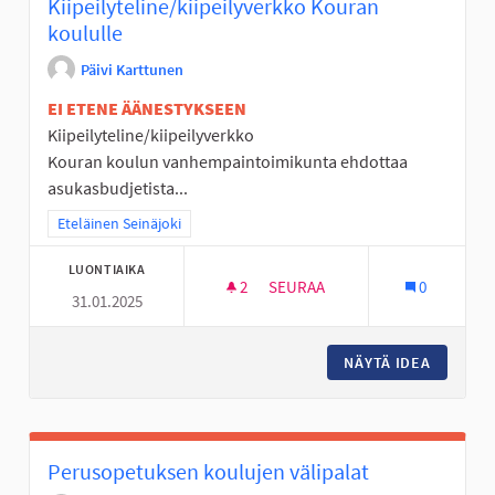
Kiipeilyteline/kiipeilyverkko Kouran
koululle
Päivi Karttunen
EI ETENE ÄÄNESTYKSEEN
Kiipeilyteline/kiipeilyverkko
Kouran koulun vanhempaintoimikunta ehdottaa
asukasbudjetista...
Rajaa tulokset teeman mukaan: Eteläinen Seinäjoki
Eteläinen Seinäjoki
LUONTIAIKA
2
2 SEURAAJAA
SEURAA
0
31.01.2025
KIIPEILYTELINE/KIIPEILYVER
NÄYTÄ IDEA
KIIPEIL
Perusopetuksen koulujen välipalat