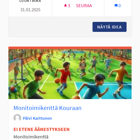
LUONTIAIKA
3
3 SEURAAJAA
SEURAA
0
31.01.2025
KIIPEILYTELINE KIIKUN KYLÄN
NÄYTÄ IDEA
KIIPEIL
Monitoimikenttä Kouraan
Päivi Karttunen
EI ETENE ÄÄNESTYKSEEN
Monitoimikenttä