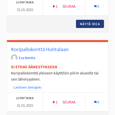
LUONTIAIKA
1
1 SEURAAJA
SEURAA
0
31.01.2025
ALAVIITALAN KOULULLE KONTA
NÄYTÄ IDEA
ALAVIIT
Koripallokenttä Huhtalaan
Esa Kentta
EI ETENE ÄÄNESTYKSEEN
Koripallokenttä yleiseen käyttöön piirin alueelle tai
sen läheisyyteen.
Rajaa tulokset teeman mukaan: Läntinen Seinäjoki
Läntinen Seinäjoki
LUONTIAIKA
1
1 SEURAAJA
SEURAA
0
31.01.2025
KORIPALLOKENTTÄ HUHTALAA