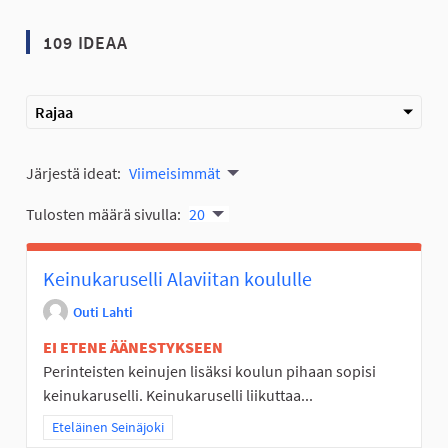
109 IDEAA
Rajaa
Järjestä ideat:
Viimeisimmät
Tulosten määrä sivulla:
20
Keinukaruselli Alaviitan koululle
Outi Lahti
EI ETENE ÄÄNESTYKSEEN
Perinteisten keinujen lisäksi koulun pihaan sopisi
keinukaruselli. Keinukaruselli liikuttaa...
Rajaa tulokset teeman mukaan: Eteläinen Seinäjoki
Eteläinen Seinäjoki