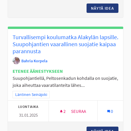
NÄYTÄ IDEA
KORIPAL
Turvallisempi koulumatka Alakylän lapsille.
Suupohjantien vaarallinen suojatie kaipaa
parannusta
Bahria Korpela
ETENEE ÄÄNESTYKSEEN
Suupohjantiellä, Peltosenkadun kohdalla on suojatie,
joka aiheuttaa vaaratilanteita lähes...
Rajaa tulokset teeman mukaan: Läntinen Seinäjoki
Läntinen Seinäjoki
LUONTIAIKA
2
2 SEURAAJAA
SEURAA
0
31.01.2025
TURVALLISEMPI KOULUMATKA A