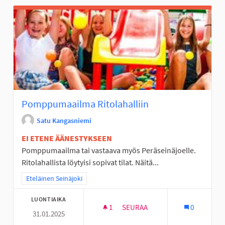
Pomppumaailma Ritolahalliin
Satu Kangasniemi
EI ETENE ÄÄNESTYKSEEN
Pomppumaailma tai vastaava myös Peräseinäjoelle.
Ritolahallista löytyisi sopivat tilat. Näitä...
Rajaa tulokset teeman mukaan: Eteläinen Seinäjoki
Eteläinen Seinäjoki
LUONTIAIKA
1
1 SEURAAJA
SEURAA
0
31.01.2025
POMPPUMAAILMA RITOLAHALLI