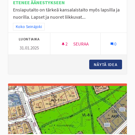
ETENEE ÄÄNESTYKSEEN
Ensiaputaito on tärkeä kansalaistaito myös lapsilla ja
nuorilla. Lapset ja nuoret liikkuvat...
Rajaa tulokset teeman mukaan: Koko Seinäjoki
Koko Seinäjoki
LUONTIAIKA
2
2 SEURAAJAA
SEURAA
0
31.01.2025
ENSIAPUTAITOJEN OPETUSTA L
NÄYTÄ IDEA
ENSIAPU