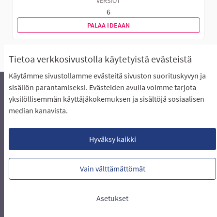
VERSIOT
6
PALAA IDEAAN
Tietoa verkkosivustolla käytetyistä evästeistä
Käytämme sivustollamme evästeitä sivuston suorituskyvyn ja
sisällön parantamiseksi. Evästeiden avulla voimme tarjota
yksilöllisemmän käyttäjäkokemuksen ja sisältöjä sosiaalisen
Äänestyksen pikaohjeet
Usein kysytyt kysymykset
median kanavista.
Näin äänestät Asukasbudjetissa
Yhteystiedot
Aluerajaukset ja budjetin jakautuminen alueille
Käyttöehdot asukkaille
Lataa avoimet datatiedostot
Hyväksy kaikki
Evästeasetukset
Vain välttämättömät
Verkkosivusto luotu
vapaan ohjelmiston
(Ulkoin
avulla.
Asetukset