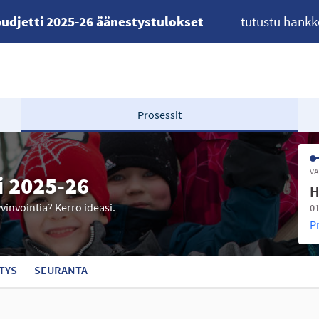
udjetti 2025-26 äänestystulokset
-
tutustu hankk
Prosessit
VA
i 2025-26
H
yvinvointia? Kerro ideasi.
01
P
TYS
SEURANTA