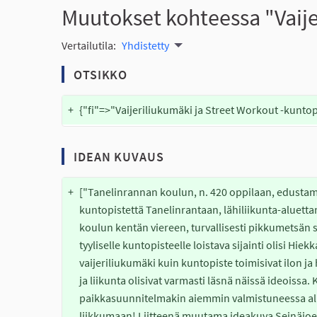
Muutokset kohteessa "Vaij
Vertailutila:
Yhdistetty
OTSIKKO
+
{"fi"=>"Vaijeriliukumäki ja Street Workout -kunto
IDEAN KUVAUS
+
["Tanelinrannan koulun, n. 420 oppilaan, edustama
kuntopistettä Tanelinrantaan, lähiliikunta-aluett
koulun kentän viereen, turvallisesti pikkumetsän 
tyyliselle kuntopisteelle loistava sijainti olisi 
vaijeriliukumäki kuin kuntopiste toimisivat ilon ja h
ja liikunta olisivat varmasti läsnä näissä ideoissa. K
paikkasuunnitelmakin aiemmin valmistuneessa alu
liikkumaan! Liitteenä muutama ideakuva Seinäjoen a