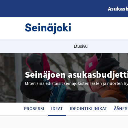
Asukasb
Etusivu
Seinäjoen asukasbudjett
Miten sinä edistäisit seinäjokisten lasten ja nuorten h
PROSESSI
IDEAT
IDEOINTIKLINIKAT
ÄÄNES