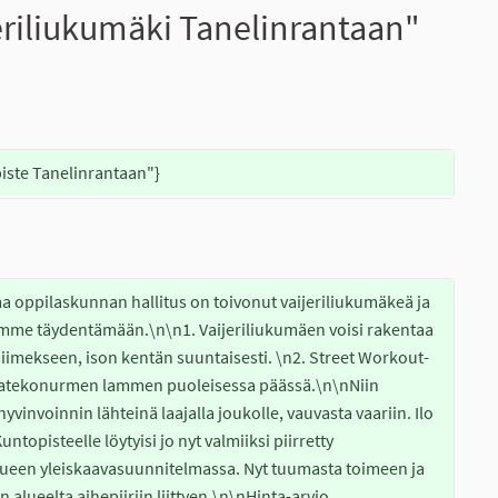
eriliukumäki Tanelinrantaan"
piste Tanelinrantaan"}
 oppilaskunnan hallitus on toivonut vaijeriliukumäkeä ja 
amme täydentämään.\n\n1. Vaijeriliukumäen voisi rakentaa 
siimekseen, ison kentän suuntaisesti. \n2. Street Workout-
Hiekkatekonurmen lammen puoleisessa päässä.\n\nNiin 
yvinvoinnin lähteinä laajalla joukolle, vauvasta vaariin. Ilo 
untopisteelle löytyisi jo nyt valmiiksi piirretty 
een yleiskaavasuunnitelmassa. Nyt tuumasta toimeen ja 
lueelta aihepiiriin liittyen.\n\nHinta-arvio 